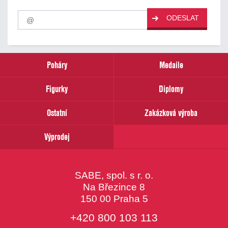
Pro
ODESLAT
odběr
našich
novinek
zadejte
prosím
Poháry
Medaile
Váš
email
Figurky
Diplomy
Ostatní
Zakázková výroba
Výprodej
SABE, spol. s r. o.
Na Březince 8
150 00 Praha 5
+420 800 103 113