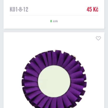
K01-8-12
45 Kč
8
cm