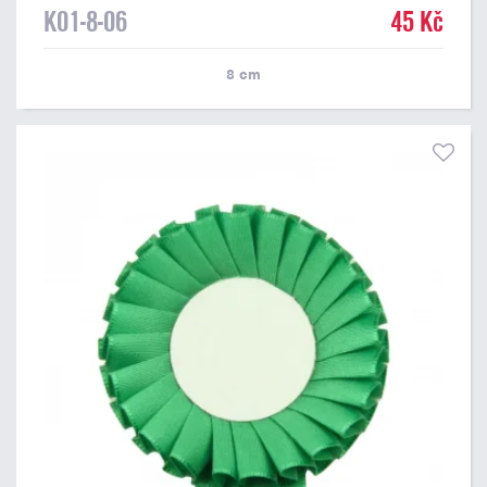
K01-8-06
45 Kč
8
cm