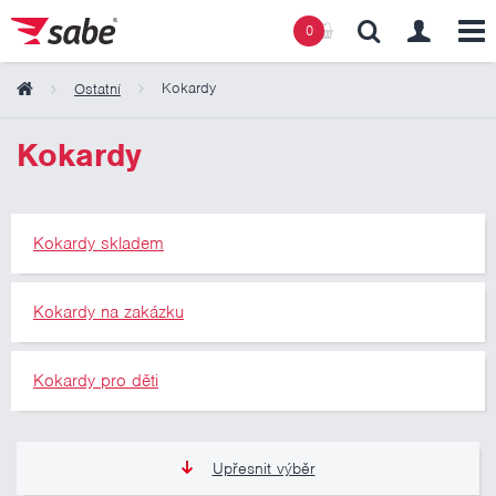
0
Kokardy
Ostatní
Obsah košíku
Kokardy
Košík zeje prázdnotou
Kokardy skladem
Kokardy na zakázku
Kokardy pro děti
Upřesnit výběr