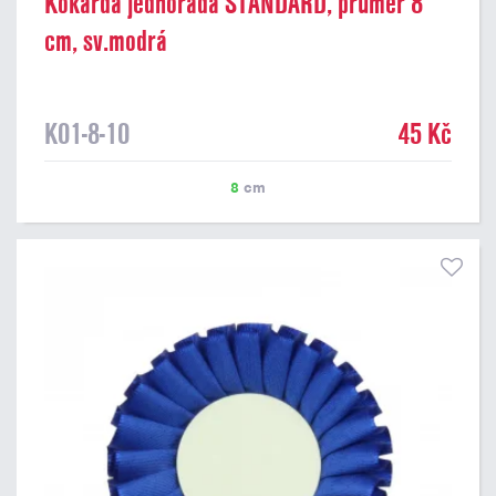
Kokarda jednořadá STANDARD, průměr 8
cm, sv.modrá
K01-8-10
45 Kč
8
cm