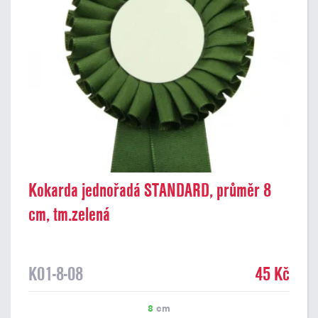
Kokarda jednořadá STANDARD, průměr 8
cm, tm.zelená
K01-8-08
45 Kč
8
cm