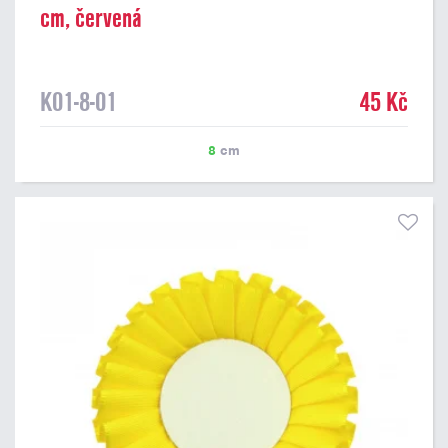
cm, červená
K01-8-01
45 Kč
8
cm