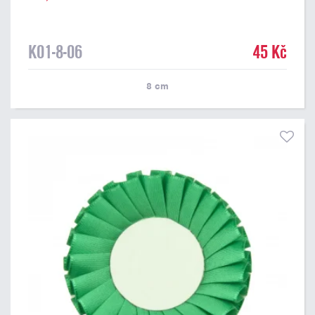
K01-8-06
45 Kč
8
cm