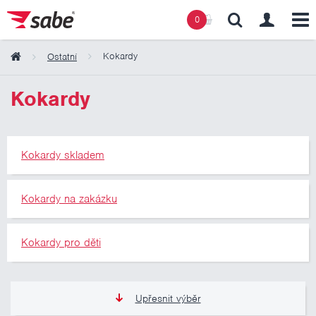
0
Kokardy
Ostatní
Obsah košíku
Kokardy
Košík zeje prázdnotou
Kokardy skladem
Kokardy na zakázku
Kokardy pro děti
Upřesnit výběr