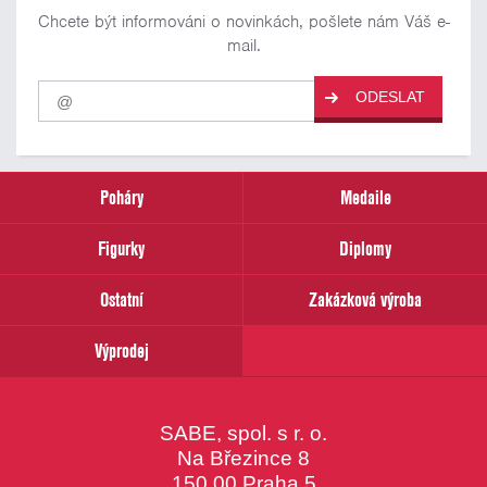
Chcete být informováni o novinkách, pošlete nám Váš e-
mail.
Pro
ODESLAT
odběr
našich
novinek
zadejte
prosím
Poháry
Medaile
Váš
email
Figurky
Diplomy
Ostatní
Zakázková výroba
Výprodej
SABE, spol. s r. o.
Na Březince 8
150 00 Praha 5