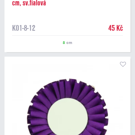
cm, sv.fialová
K01-8-12
45 Kč
8
cm