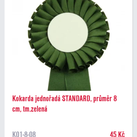
Kokarda jednořadá STANDARD, průměr 8
cm, tm.zelená
K01-8-08
45 Kč