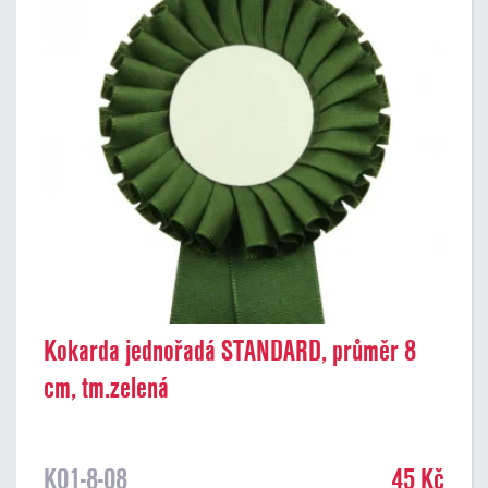
Kokarda jednořadá STANDARD, průměr 8
cm, tm.zelená
K01-8-08
45 Kč