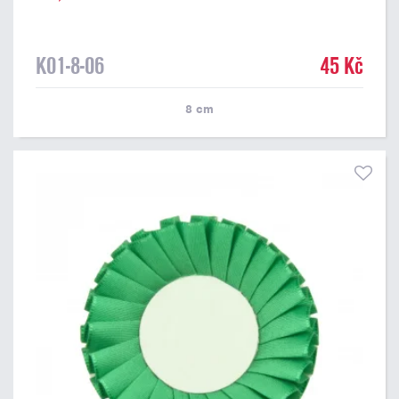
K01-8-06
45 Kč
8
cm