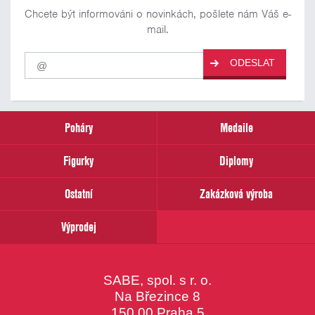
Chcete být informováni o novinkách, pošlete nám Váš e-
mail.
Pro
ODESLAT
odběr
našich
novinek
zadejte
prosím
Poháry
Medaile
Váš
email
Figurky
Diplomy
Ostatní
Zakázková výroba
Výprodej
SABE, spol. s r. o.
Na Březince 8
150 00 Praha 5