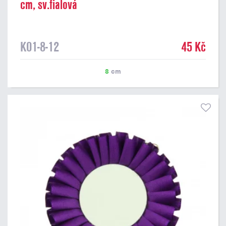
cm, sv.fialová
K01-8-12
45 Kč
8
cm