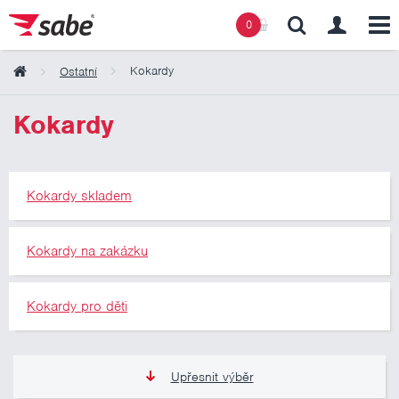
0
Kokardy
Ostatní
Obsah košíku
Kokardy
Košík zeje prázdnotou
Kokardy skladem
Kokardy na zakázku
Kokardy pro děti
Upřesnit výběr