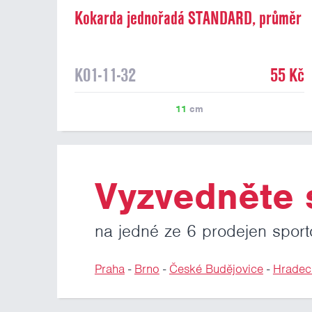
Kokarda jednořadá STANDARD, průměr
11 cm, šedá
K01-11-32
55 Kč
11
cm
Vyzvedněte s
na jedné ze 6 prodejen sport
Praha
-
Brno
-
České Budějovice
-
Hradec