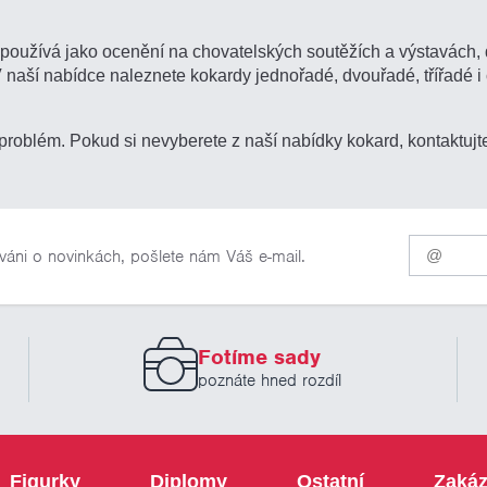
e používá jako ocenění na chovatelských soutěžích a výstavách,
 V naší nabídce naleznete kokardy jednořadé, dvouřadé, třířadé
roblém. Pokud si nevyberete z naší nabídky kokard, kontaktuj
Pro
váni o novinkách, pošlete nám Váš e-mail.
odběr
našich
novinek
zadejte
prosím
Fotíme sady
Váš
email
poznáte hned rozdíl
Figurky
Diplomy
Ostatní
Zakáz