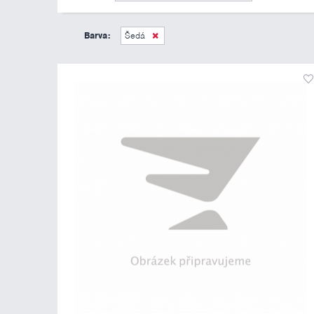
Barva:
Šedá