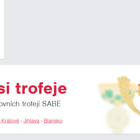
i trofeje
ovních trofejí SABE
 Králové
-
Jihlava
-
Blansko