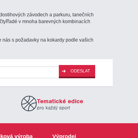
 dostihových závodech a parkuru, tanečních
 i čtyřřadé v mnoha barevných kombinacích
te nás s požadavky na kokardy podle vašich
ODESLAT
Tematické edice
pro každý sport
ková výroba
Výprodej