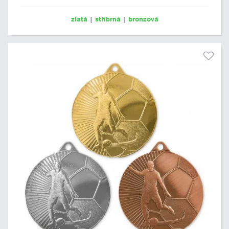
zlatá
|
stříbrná
|
bronzová