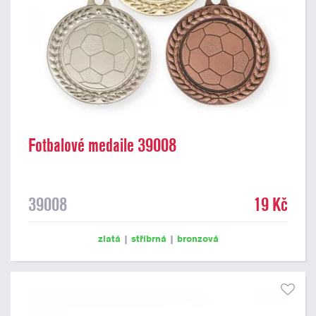
Fotbalové medaile 39008
39008
19 Kč
zlatá
|
stříbrná
|
bronzová