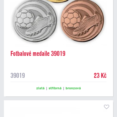
Fotbalové medaile 39019
39019
23 Kč
zlatá
|
stříbrná
|
bronzová