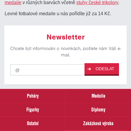
medaile
v různých barvách včetně
stuhy české trikolory
.
Levné fotbalové medaile u nás pořídíte již za 14 Kč.
Newsletter
Chcete být informováni o novinkách, pošlete nám Váš e-
mail.
Pro
ODESLAT
odběr
našich
novinek
zadejte
prosím
Poháry
Medaile
Váš
email
Figurky
Diplomy
Ostatní
Zakázková výroba