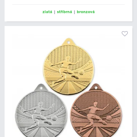
zlatá
|
stříbrná
|
bronzová