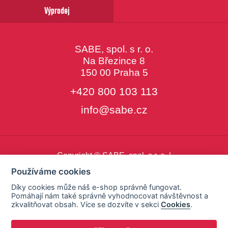
Výprodej
SABE, spol. s r. o.
Na Březince 8
150 00 Praha 5
+420 800 103 113
info@sabe.cz
Copyright © SABE, spol. s r. o. |
o cookies
|
nastavení cookies
Používáme cookies
Díky cookies může náš e-shop správně fungovat.
Pomáhají nám také správně vyhodnocovat návštěvnost a
zkvalitňovat obsah. Více se dozvíte v sekci
Cookies
.