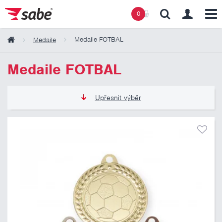
0
Medaile FOTBAL
Medaile
Obsah košíku
Medaile FOTBAL
Košík zeje prázdnotou
Upřesnit výběr
19 Kč
43 Kč
Pouze skladem