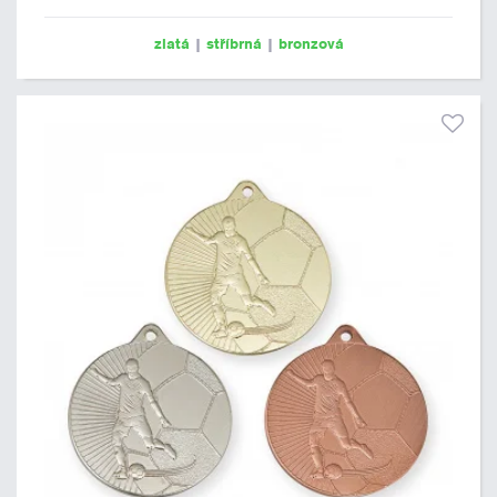
zlatá
|
stříbrná
|
bronzová