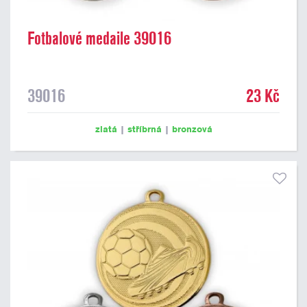
Fotbalové medaile 39016
39016
23 Kč
zlatá
|
stříbrná
|
bronzová