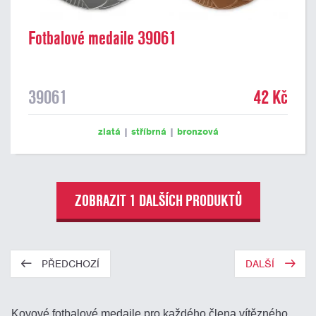
Fotbalové medaile 39061
39061
42 Kč
zlatá
|
stříbrná
|
bronzová
ZOBRAZIT 1 DALŠÍCH PRODUKTŮ
PŘEDCHOZÍ
DALŠÍ
Kovové fotbalové medaile pro každého člena vítězného