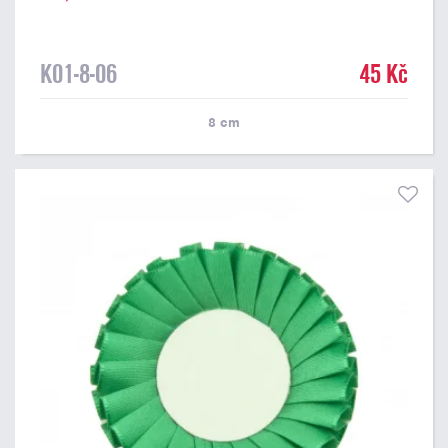
K01-8-06
45 Kč
8
cm