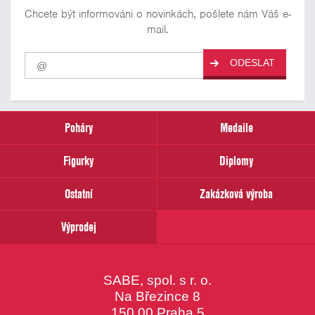
Chcete být informováni o novinkách, pošlete nám Váš e-
mail.
Pro
ODESLAT
odběr
našich
novinek
zadejte
prosím
Poháry
Medaile
Váš
email
Figurky
Diplomy
Ostatní
Zakázková výroba
Výprodej
SABE, spol. s r. o.
Na Březince 8
150 00 Praha 5