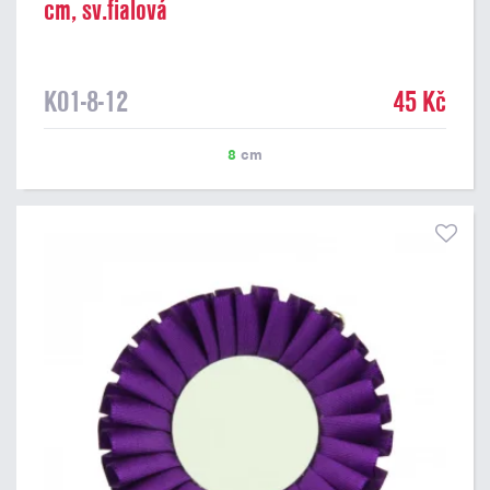
cm, sv.fialová
K01-8-12
45 Kč
8
cm