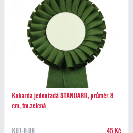
Kokarda jednořadá STANDARD, průměr 8
cm, tm.zelená
K01-8-08
45 Kč