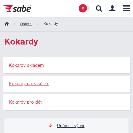
0
Kokardy
Ostatní
Obsah košíku
Kokardy
Košík zeje prázdnotou
Kokardy skladem
Kokardy na zakázku
Kokardy pro děti
Upřesnit výběr