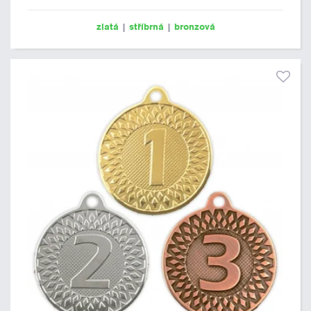
zlatá
|
stříbrná
|
bronzová