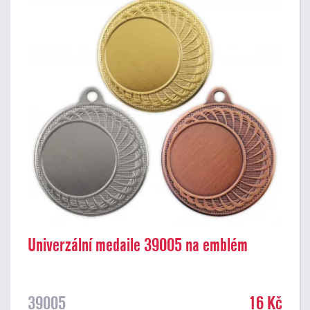
Univerzální medaile 39005 na emblém
39005
16 Kč