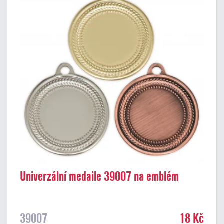
Univerzální medaile 39007 na emblém
39007
18 Kč