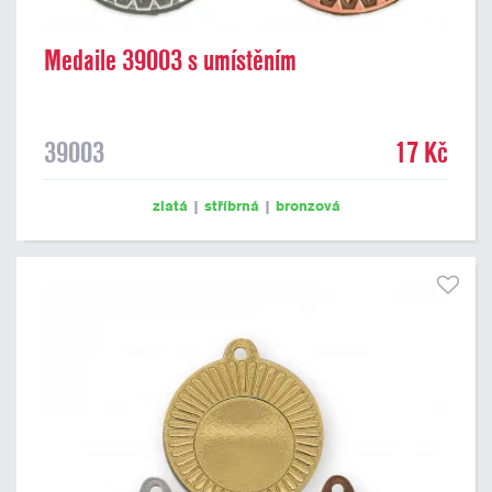
Medaile 39003 s umístěním
39003
17 Kč
zlatá
|
stříbrná
|
bronzová