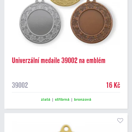
Univerzální medaile 39002 na emblém
39002
16 Kč
zlatá
|
stříbrná
|
bronzová