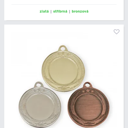
zlatá
|
stříbrná
|
bronzová