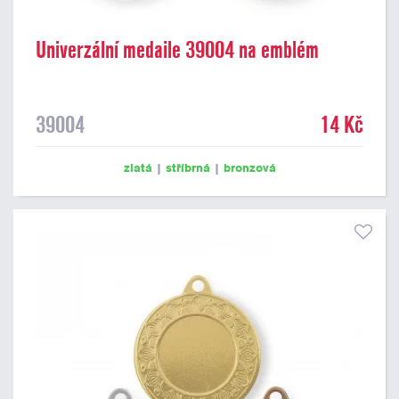
Univerzální medaile 39004 na emblém
39004
14 Kč
zlatá
|
stříbrná
|
bronzová