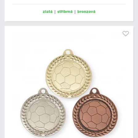
zlatá
|
stříbrná
|
bronzová