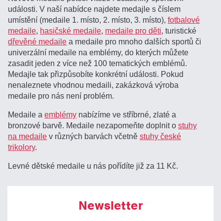
události. V naší nabídce najdete medajle s číslem
umístění (medaile 1. místo, 2. místo, 3. místo),
fotbalové
medaile
,
hasičské medaile
,
medaile pro děti
, turistické
dřevěné medaile
a medaile pro mnoho dalších sportů či
univerzální medaile na emblémy, do kterých můžete
zasadit jeden z více než 100 tematických emblémů.
Medajle tak přizpůsobíte konkrétní události. Pokud
nenaleznete vhodnou medaili, zakázková výroba
medaile pro nás není problém.
Medaile a
emblémy
nabízíme ve stříbrné, zlaté a
bronzové barvě. Medaile nezapomeňte doplnit o
stuhy
na medaile
v různých barvách včetně
stuhy české
trikolory
.
Levné dětské medaile u nás pořídíte již za 11 Kč.
Newsletter