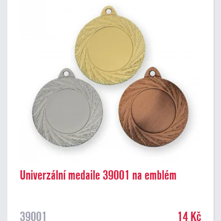
Univerzální medaile 39001 na emblém
39001
14 Kč