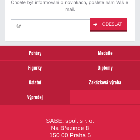
Chcete být informováni o novinkách, pošlete nám Váš e-
mail.
Pro
ODESLAT
odběr
našich
novinek
zadejte
prosím
Poháry
Medaile
Váš
email
Figurky
Diplomy
Ostatní
Zakázková výroba
Výprodej
SABE, spol. s r. o.
Na Březince 8
150 00 Praha 5