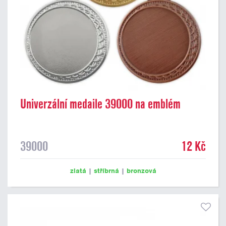
Univerzální medaile 39000 na emblém
39000
12 Kč
zlatá
|
stříbrná
|
bronzová