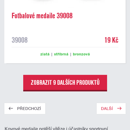
Fotbalové medaile 39008
39008
19 Kč
zlatá
|
stříbrná
|
bronzová
ZOBRAZIT 9 DALŠÍCH PRODUKTŮ
PŘEDCHOZÍ
DALŠÍ
Kovové medaile potěší vítěze i účastníky sportovní