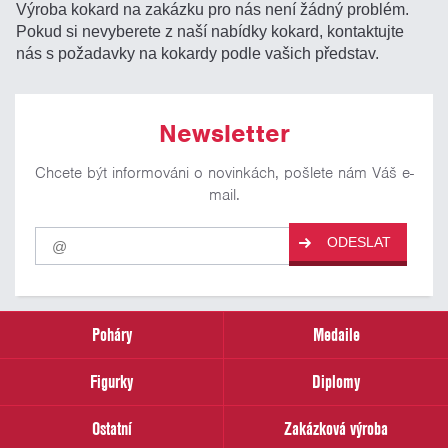
Výroba kokard na zakázku pro nás není žádný problém.
Pokud si nevyberete z naší nabídky kokard, kontaktujte
nás s požadavky na kokardy podle vašich představ.
Newsletter
Chcete být informováni o novinkách, pošlete nám Váš e-
mail.
Pro
ODESLAT
odběr
našich
novinek
zadejte
prosím
Poháry
Medaile
Váš
email
Figurky
Diplomy
Ostatní
Zakázková výroba