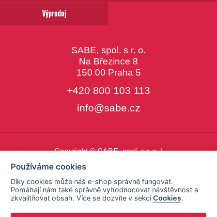
Výprodej
SABE, spol. s r. o.
Na Březince 8
150 00 Praha 5
+420 800 103 113
info@sabe.cz
Copyright © SABE, spol. s r. o. |
o cookies
|
nastavení cookies
Používáme cookies
Díky cookies může náš e-shop správně fungovat.
Pomáhají nám také správně vyhodnocovat návštěvnost a
zkvalitňovat obsah. Více se dozvíte v sekci
Cookies
.