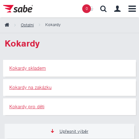
0
Kokardy
Ostatní
Obsah košíku
Kokardy
Košík zeje prázdnotou
Kokardy skladem
Kokardy na zakázku
Kokardy pro děti
Upřesnit výběr