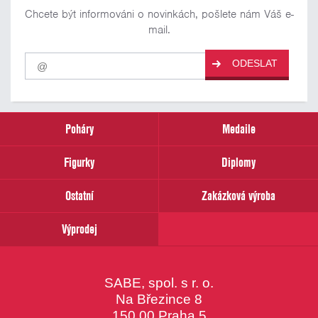
Chcete být informováni o novinkách, pošlete nám Váš e-
mail.
Pro
ODESLAT
odběr
našich
novinek
zadejte
prosím
Poháry
Medaile
Váš
email
Figurky
Diplomy
Ostatní
Zakázková výroba
Výprodej
SABE, spol. s r. o.
Na Březince 8
150 00 Praha 5