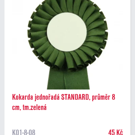
Kokarda jednořadá STANDARD, průměr 8
cm, tm.zelená
K01-8-08
45 Kč