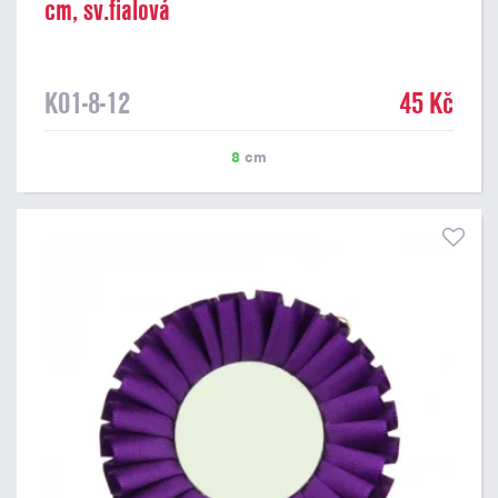
cm, sv.fialová
K01-8-12
45 Kč
8
cm