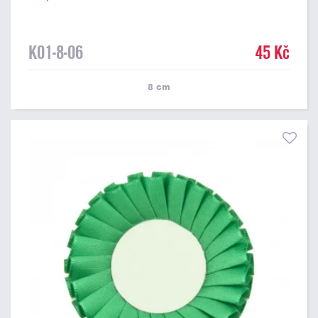
K01-8-06
45 Kč
8
cm