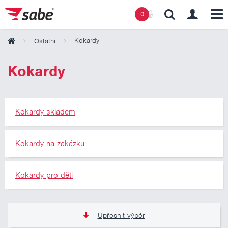
0
Kokardy
Ostatní
Obsah košíku
Kokardy
Košík zeje prázdnotou
Kokardy skladem
Kokardy na zakázku
Kokardy pro děti
Upřesnit výběr