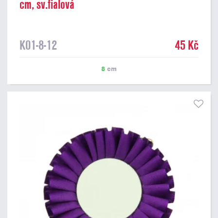
cm, sv.fialová
K01-8-12
45 Kč
8
cm