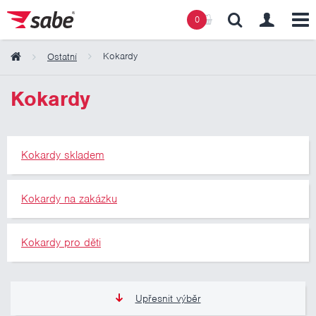
0
Kokardy
Ostatní
Obsah košíku
Kokardy
Košík zeje prázdnotou
Kokardy skladem
Kokardy na zakázku
Kokardy pro děti
Upřesnit výběr