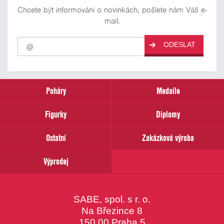
Chcete být informováni o novinkách, pošlete nám Váš e-
mail.
Pro
ODESLAT
odběr
našich
novinek
zadejte
prosím
Poháry
Medaile
Váš
email
Figurky
Diplomy
Ostatní
Zakázková výroba
Výprodej
SABE, spol. s r. o.
Na Březince 8
150 00 Praha 5