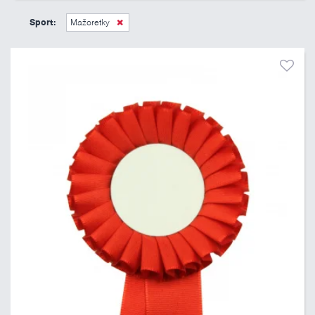
45 Kč
495 Kč
Sport:
Mažoretky
Pouze skladem