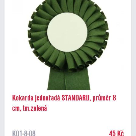
Kokarda jednořadá STANDARD, průměr 8
cm, tm.zelená
K01-8-08
45 Kč