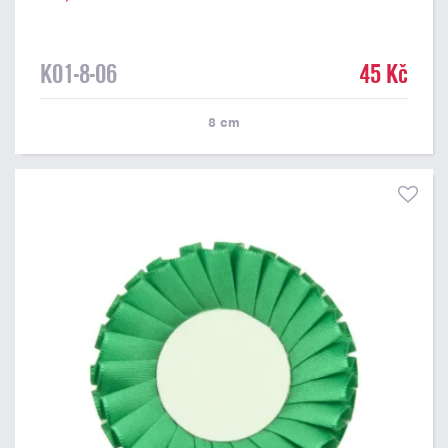
K01-8-06
45 Kč
8
cm