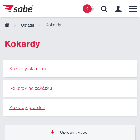
0
Kokardy
Ostatní
Obsah košíku
Kokardy
Košík zeje prázdnotou
Kokardy skladem
Kokardy na zakázku
Kokardy pro děti
Upřesnit výběr