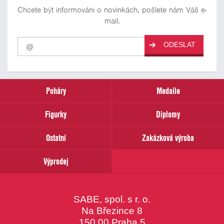
Chcete být informováni o novinkách, pošlete nám Váš e-
mail.
Pro
ODESLAT
odběr
našich
novinek
zadejte
prosím
Poháry
Medaile
Váš
email
Figurky
Diplomy
Ostatní
Zakázková výroba
Výprodej
SABE, spol. s r. o.
Na Březince 8
150 00 Praha 5