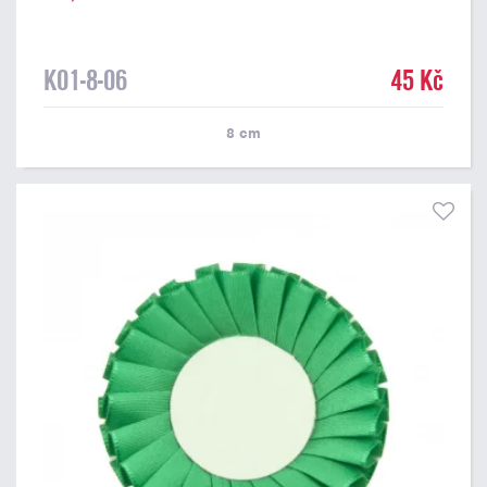
K01-8-06
45 Kč
8
cm