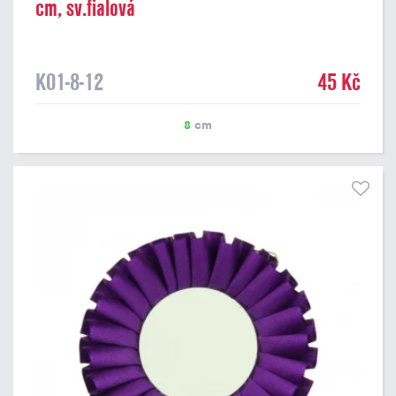
cm, sv.fialová
K01-8-12
45 Kč
8
cm