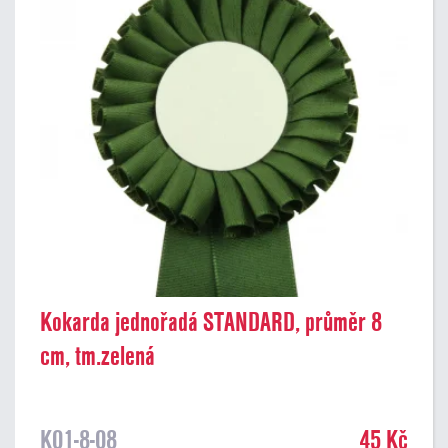
Kokarda jednořadá STANDARD, průměr 8
cm, tm.zelená
K01-8-08
45 Kč