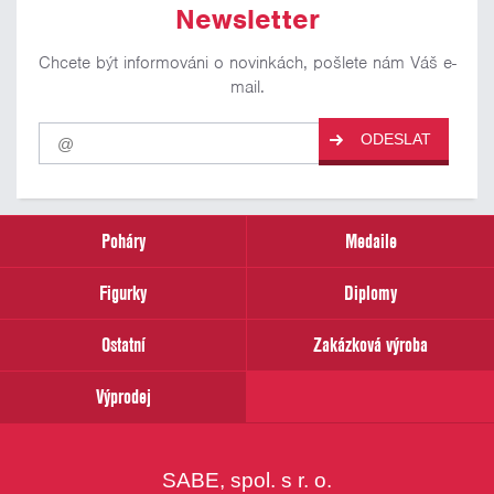
Newsletter
Chcete být informováni o novinkách, pošlete nám Váš e-
mail.
Pro
ODESLAT
odběr
našich
novinek
zadejte
prosím
Poháry
Medaile
Váš
email
Figurky
Diplomy
Ostatní
Zakázková výroba
Výprodej
SABE, spol. s r. o.