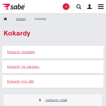
0
Kokardy
Ostatní
Obsah košíku
Kokardy
Košík zeje prázdnotou
Kokardy skladem
Kokardy na zakázku
Kokardy pro děti
Upřesnit výběr