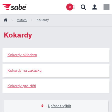
0
Kokardy
Ostatní
Obsah košíku
Kokardy
Košík zeje prázdnotou
Kokardy skladem
Kokardy na zakázku
Kokardy pro děti
Upřesnit výběr