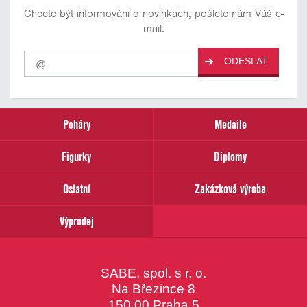
Chcete být informováni o novinkách, pošlete nám Váš e-
mail.
Pro
ODESLAT
odběr
našich
novinek
zadejte
prosím
Poháry
Medaile
Váš
email
Figurky
Diplomy
Ostatní
Zakázková výroba
Výprodej
SABE, spol. s r. o.
Na Březince 8
150 00 Praha 5