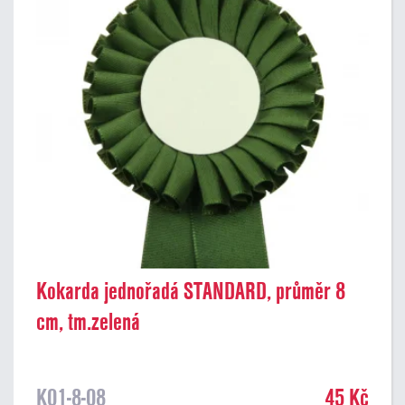
Kokarda jednořadá STANDARD, průměr 8
cm, tm.zelená
K01-8-08
45 Kč