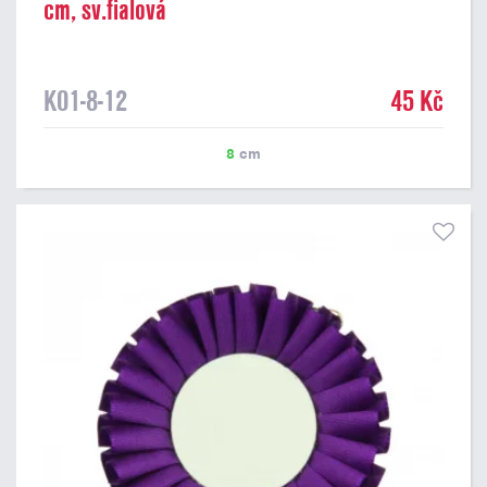
cm, sv.fialová
K01-8-12
45 Kč
8
cm