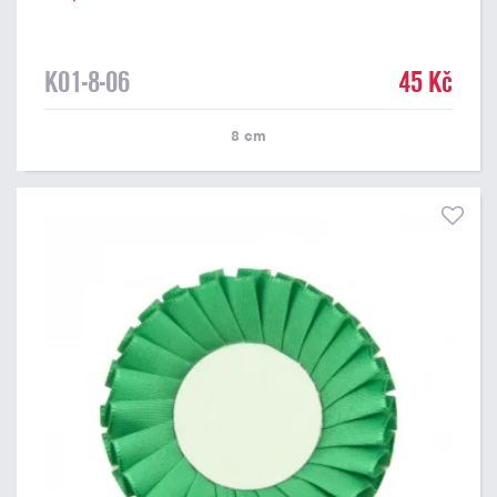
K01-8-06
45 Kč
8
cm