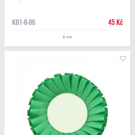
K01-8-06
45 Kč
8
cm