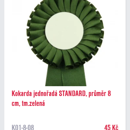
Kokarda jednořadá STANDARD, průměr 8
cm, tm.zelená
K01-8-08
45 Kč