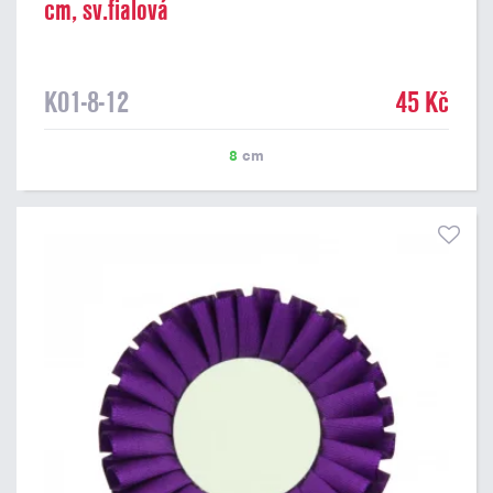
cm, sv.fialová
K01-8-12
45 Kč
8
cm