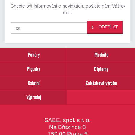
Chcete být informováni o novinkách, pošlete nám Váš e-
mail.
Pro
ODESLAT
odběr
našich
novinek
zadejte
prosím
Poháry
Medaile
Váš
email
Figurky
Diplomy
Ostatní
Zakázková výroba
Výprodej
SABE, spol. s r. o.
Na Březince 8
150 00 Praha 5