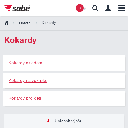
0
Kokardy
Ostatní
Obsah košíku
Kokardy
Košík zeje prázdnotou
Kokardy skladem
Kokardy na zakázku
Kokardy pro děti
Upřesnit výběr