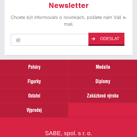
Newsletter
Chcete být informováni o novinkách, pošlete nám Váš e-
mail.
Pro
ODESLAT
odběr
našich
novinek
zadejte
prosím
Poháry
Medaile
Váš
email
Figurky
Diplomy
Ostatní
Zakázková výroba
Výprodej
SABE, spol. s r. o.