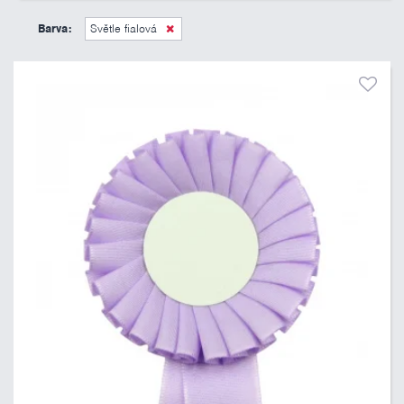
45 Kč
495 Kč
Barva:
Světle fialová
Pouze skladem