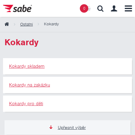
0
Kokardy
Ostatní
Obsah košíku
Kokardy
Košík zeje prázdnotou
Kokardy skladem
Kokardy na zakázku
Kokardy pro děti
Upřesnit výběr