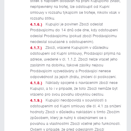
štítek s nápisem dodáván na přání Kupujícího zvlášť,
nepřipevněný na trofej, lze odstoupit od Kupní
smlouvy v rozsahu týkajícím se trofeje, nikoliv však v
rozsahu štítku.
Kupující je povinen Zboží odeslat
Prodávajícímu do 14 dnů ode dne, kdy odstoupení
odeslal Prodávajícímu (pokud zboží Prodávajícímu
neodeslal současně s odstoupením).
Zboží, vrácené Kupujícím v důsledku
odstoupení od Kupní smlouvy, Prodávající přijímá na
adrese, uvedené v čl. 1.1.2. Zboží nelze vracet jeho
zasláním na dobírku, takové zásilky nejsou
Prodávajícím vyzvedávány a Prodávající nenese
odpovědnost za jejich ztrátu, zničení či poškození.
Náklady spojené s navrácením zboží nese
Kupující, a to i v případě, že toto Zboží nemůže být
vráceno pro svou povahu obvyklou cestou.
Kupující neodpovídá v souvislosti s
odstoupením od Kupní smlouvy dle čl. 4.1 za snížení
hodnoty Zboží v důsledku nakládání s tímto Zbožím
způsobem, který je nutný k obeznámení se s
povahou a vlastnostmi Zboží včetně jeho funkčnosti.
Ovšem v případě, že před odesláním Zboží