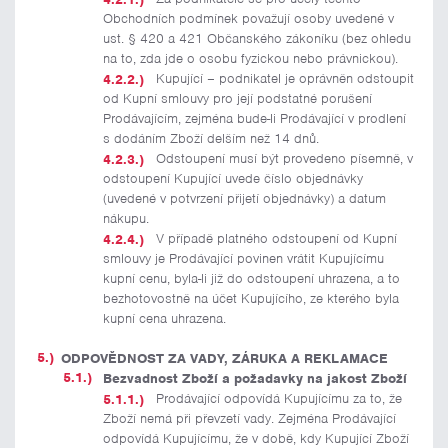
Obchodních podmínek považují osoby uvedené v
ust. § 420 a 421 Občanského zákoníku (bez ohledu
na to, zda jde o osobu fyzickou nebo právnickou).
Kupující – podnikatel je oprávněn odstoupit
od Kupní smlouvy pro její podstatné porušení
Prodávajícím, zejména bude-li Prodávající v prodlení
s dodáním Zboží delším než 14 dnů.
Odstoupení musí být provedeno písemně, v
odstoupení Kupující uvede číslo objednávky
(uvedené v potvrzení přijetí objednávky) a datum
nákupu.
V případě platného odstoupení od Kupní
smlouvy je Prodávající povinen vrátit Kupujícímu
kupní cenu, byla-li již do odstoupení uhrazena, a to
bezhotovostně na účet Kupujícího, ze kterého byla
kupní cena uhrazena.
ODPOVĚDNOST ZA VADY, ZÁRUKA A REKLAMACE
Bezvadnost Zboží a požadavky na jakost Zboží
Prodávající odpovídá Kupujícímu za to, že
Zboží nemá při převzetí vady. Zejména Prodávající
odpovídá Kupujícímu, že v době, kdy Kupující Zboží