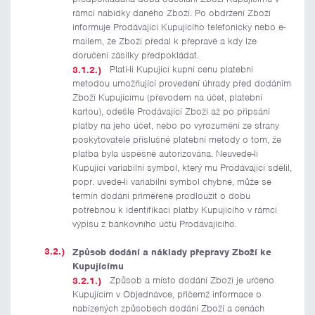
rámci nabídky daného Zboží. Po obdržení Zboží
informuje Prodávající Kupujícího telefonicky nebo e-
mailem, že Zboží předal k přepravě a kdy lze
doručení zásilky předpokládat.
Platí-li Kupující kupní cenu platební
metodou umožňující provedení úhrady před dodáním
Zboží Kupujícímu (převodem na účet, platební
kartou), odešle Prodávající Zboží až po připsání
platby na jeho účet, nebo po vyrozumění ze strany
poskytovatele příslušné platební metody o tom, že
platba byla úspěšně autorizována. Neuvede-li
Kupující variabilní symbol, který mu Prodávající sdělil,
popř. uvede-li variabilní symbol chybně, může se
termín dodání přiměřeně prodloužit o dobu
potřebnou k identifikaci platby Kupujícího v rámci
výpisu z bankovního účtu Prodávajícího.
Způsob dodání a náklady přepravy Zboží ke
Kupujícímu
Způsob a místo dodání Zboží je určeno
Kupujícím v Objednávce, přičemž informace o
nabízených způsobech dodání Zboží a cenách