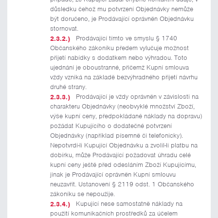
důsledku čehož mu potvrzení Objednávky nemůže
být doručeno, je Prodávající oprávněn Objednávku
stornovat.
Prodávající tímto ve smyslu § 1740
Občanského zákoníku předem vylučuje možnost
přijetí nabídky s dodatkem nebo výhradou. Toto
ujednání je oboustranné, přičemž Kupní smlouva
vždy vzniká na základě bezvýhradného přijetí návrhu
druhé strany.
Prodávající je vždy oprávněn v závislosti na
charakteru Objednávky (neobvyklé množství Zboží,
výše kupní ceny, předpokládané náklady na dopravu)
požádat Kupujícího o dodatečné potvrzení
Objednávky (například písemně či telefonicky).
Nepotvrdí-li Kupující Objednávku a zvolil-li platbu na
dobírku, může Prodávající požadovat úhradu celé
kupní ceny ještě před odesláním Zboží Kupujícímu,
jinak je Prodávající oprávněn Kupní smlouvu
neuzavřít. Ustanovení § 2119 odst. 1 Občanského
zákoníku se nepoužije.
Kupující nese samostatně náklady na
použití komunikačních prostředků za účelem