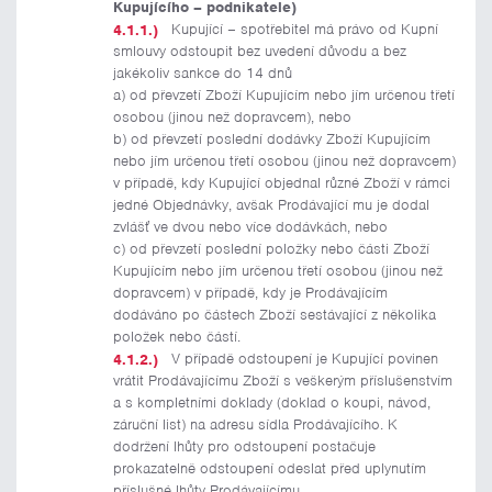
Kupujícího – podnikatele)
Kupující – spotřebitel má právo od Kupní
smlouvy odstoupit bez uvedení důvodu a bez
jakékoliv sankce do 14 dnů
a) od převzetí Zboží Kupujícím nebo jím určenou třetí
osobou (jinou než dopravcem), nebo
b) od převzetí poslední dodávky Zboží Kupujícím
nebo jím určenou třetí osobou (jinou než dopravcem)
v případě, kdy Kupující objednal různé Zboží v rámci
jedné Objednávky, avšak Prodávající mu je dodal
zvlášť ve dvou nebo více dodávkách, nebo
c) od převzetí poslední položky nebo části Zboží
Kupujícím nebo jím určenou třetí osobou (jinou než
dopravcem) v případě, kdy je Prodávajícím
dodáváno po částech Zboží sestávající z několika
položek nebo částí.
V případě odstoupení je Kupující povinen
vrátit Prodávajícímu Zboží s veškerým příslušenstvím
a s kompletními doklady (doklad o koupi, návod,
záruční list) na adresu sídla Prodávajícího. K
dodržení lhůty pro odstoupení postačuje
prokazatelně odstoupení odeslat před uplynutím
příslušné lhůty Prodávajícímu.