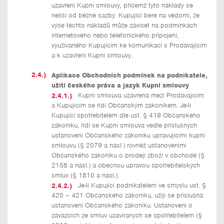
uzavření Kupní smlouvy, přičemž tyto náklady se
neliší od běžné sazby. Kupující bere na vědomí, že
výše těchto nákladů může záviset na podmínkách
internetového nebo telefonického připojení,
využívaného Kupujícím ke komunikaci s Prodávajícím
a k uzavření Kupní smlouvy.
Aplikace Obchodních podmínek na podnikatele,
užití českého práva a jazyk Kupní smlouvy
Kupní smlouva uzavřená mezi Prodávajícím
a Kupujícím se řídí Občanským zákoníkem. Je-li
Kupující spotřebitelem dle ust. § 419 Občanského
zákoníku, řídí se Kupní smlouva vedle příslušných
ustanovení Občanského zákoníku upravujícími kupní
smlouvu (§ 2079 a násl.) rovněž ustanoveními
Občanského zákoníku o prodeji zboží v obchodě (§
2158 a násl.) a obecnou úpravou spotřebitelských
smluv (§ 1810 a násl.).
Je-li Kupující podnikatelem ve smyslu ust. §
420 – 421 Občanského zákoníku, užijí se příslušná
ustanovení Občanského zákoníku. Ustanovení o
závazcích ze smluv uzavíraných se spotřebitelem (§