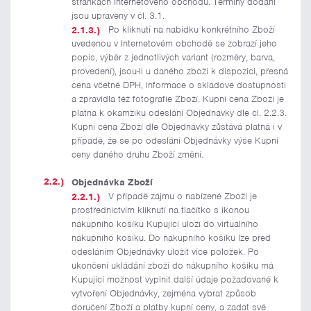
stránkách Internetového obchodu. Termíny dodání
jsou upraveny v čl. 3.1.
Po kliknutí na nabídku konkrétního Zboží
uvedenou v Internetovém obchodě se zobrazí jeho
popis, výběr z jednotlivých variant (rozměry, barva,
provedení), jsou-li u daného zboží k dispozici, přesná
cena včetně DPH, informace o skladové dostupnosti
a zpravidla též fotografie Zboží. Kupní cena Zboží je
platná k okamžiku odeslání Objednávky dle čl. 2.2.3.
Kupní cena Zboží dle Objednávky zůstává platná i v
případě, že se po odeslání Objednávky výše Kupní
ceny daného druhu Zboží změní.
Objednávka Zboží
V případě zájmu o nabízené Zboží je
prostřednictvím kliknutí na tlačítko s ikonou
nákupního košíku Kupující uloží do virtuálního
nákupního košíku. Do nákupního košíku lze před
odesláním Objednávky uložit více položek. Po
ukončení ukládání zboží do nákupního košíku má
Kupující možnost vyplnit další údaje požadované k
vytvoření Objednávky, zejména vybrat způsob
doručení Zboží a platby kupní ceny, a zadat své