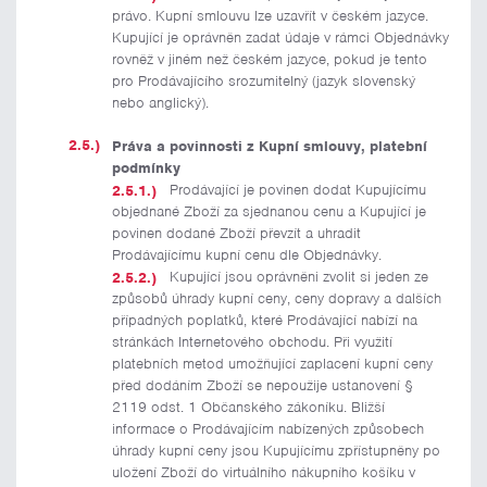
právo. Kupní smlouvu lze uzavřít v českém jazyce.
Kupující je oprávněn zadat údaje v rámci Objednávky
rovněž v jiném než českém jazyce, pokud je tento
pro Prodávajícího srozumitelný (jazyk slovenský
nebo anglický).
Práva a povinnosti z Kupní smlouvy, platební
podmínky
Prodávající je povinen dodat Kupujícímu
objednané Zboží za sjednanou cenu a Kupující je
povinen dodané Zboží převzít a uhradit
Prodávajícímu kupní cenu dle Objednávky.
Kupující jsou oprávněni zvolit si jeden ze
způsobů úhrady kupní ceny, ceny dopravy a dalších
případných poplatků, které Prodávající nabízí na
stránkách Internetového obchodu. Při využití
platebních metod umožňující zaplacení kupní ceny
před dodáním Zboží se nepoužije ustanovení §
2119 odst. 1 Občanského zákoníku. Bližší
informace o Prodávajícím nabízených způsobech
úhrady kupní ceny jsou Kupujícímu zpřístupněny po
uložení Zboží do virtuálního nákupního košíku v