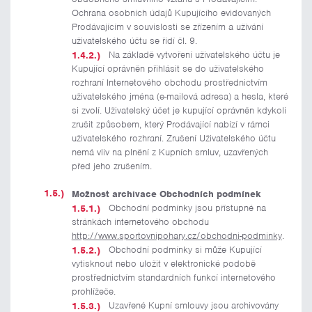
Ochrana osobních údajů Kupujícího evidovaných
Prodávajícím v souvislosti se zřízením a užívání
uživatelského účtu se řídí čl. 9.
Na základě vytvoření uživatelského účtu je
Kupující oprávněn přihlásit se do uživatelského
rozhraní Internetového obchodu prostřednictvím
uživatelského jména (e-mailová adresa) a hesla, které
si zvolí. Uživatelský účet je kupující oprávněn kdykoli
zrušit způsobem, který Prodávající nabízí v rámci
uživatelského rozhraní. Zrušení Uživatelského účtu
nemá vliv na plnění z Kupních smluv, uzavřených
před jeho zrušením.
Možnost archivace Obchodních podmínek
Obchodní podmínky jsou přístupné na
stránkách internetového obchodu
http://www.sportovnipohary.cz/obchodni-podminky
.
Obchodní podmínky si může Kupující
vytisknout nebo uložit v elektronické podobě
prostřednictvím standardních funkcí internetového
prohlížeče.
Uzavřené Kupní smlouvy jsou archivovány