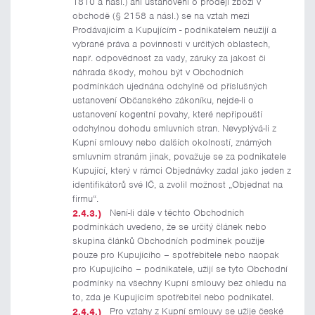
1810 a násl.) ani ustanovení o prodeji zboží v
obchodě (§ 2158 a násl.) se na vztah mezi
Prodávajícím a Kupujícím - podnikatelem neužijí a
vybrané práva a povinnosti v určitých oblastech,
např. odpovědnost za vady, záruky za jakost či
náhrada škody, mohou být v Obchodních
podmínkách ujednána odchylně od příslušných
ustanovení Občanského zákoníku, nejde-li o
ustanovení kogentní povahy, které nepřipouští
odchylnou dohodu smluvních stran. Nevyplývá-li z
Kupní smlouvy nebo dalších okolností, známých
smluvním stranám jinak, považuje se za podnikatele
Kupující, který v rámci Objednávky zadal jako jeden z
identifikátorů své IČ, a zvolil možnost „Objednat na
firmu“.
Není-li dále v těchto Obchodních
podmínkách uvedeno, že se určitý článek nebo
skupina článků Obchodních podmínek použije
pouze pro Kupujícího – spotřebitele nebo naopak
pro Kupujícího – podnikatele, užijí se tyto Obchodní
podmínky na všechny Kupní smlouvy bez ohledu na
to, zda je Kupujícím spotřebitel nebo podnikatel.
Pro vztahy z Kupní smlouvy se užije české