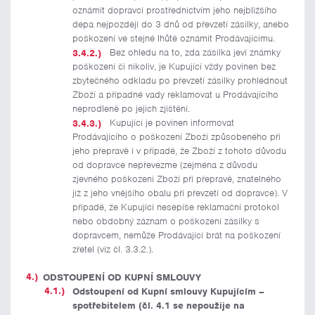
oznámit dopravci prostřednictvím jeho nejbližšího
depa nejpozději do 3 dnů od převzetí zásilky, anebo
poškození ve stejné lhůtě oznámit Prodávajícímu.
Bez ohledu na to, zda zásilka jeví známky
poškození či nikoliv, je Kupující vždy povinen bez
zbytečného odkladu po převzetí zásilky prohlédnout
Zboží a případné vady reklamovat u Prodávajícího
neprodleně po jejich zjištění.
Kupující je povinen informovat
Prodávajícího o poškození Zboží způsobeného při
jeho přepravě i v případě, že Zboží z tohoto důvodu
od dopravce nepřevezme (zejména z důvodu
zjevného poškození Zboží při přepravě, znatelného
již z jeho vnějšího obalu při převzetí od dopravce). V
případě, že Kupující nesepíše reklamační protokol
nebo obdobný záznam o poškození zásilky s
dopravcem, nemůže Prodávající brát na poškození
zřetel (viz čl. 3.3.2.).
ODSTOUPENÍ OD KUPNÍ SMLOUVY
Odstoupení od Kupní smlouvy Kupujícím –
spotřebitelem (čl. 4.1 se nepoužije na