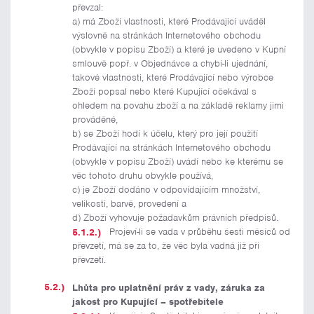
převzal:
a) má Zboží vlastnosti, které Prodávající uváděl
výslovně na stránkách Internetového obchodu
(obvykle v popisu Zboží) a které je uvedeno v Kupní
smlouvě popř. v Objednávce a chybí-li ujednání,
takové vlastnosti, které Prodávající nebo výrobce
Zboží popsal nebo které Kupující očekával s
ohledem na povahu zboží a na základě reklamy jimi
prováděné,
b) se Zboží hodí k účelu, který pro její použití
Prodávající na stránkách Internetového obchodu
(obvykle v popisu Zboží) uvádí nebo ke kterému se
věc tohoto druhu obvykle používá,
c) je Zboží dodáno v odpovídajícím množství,
velikosti, barvě, provedení a
d) Zboží vyhovuje požadavkům právních předpisů.
Projeví-li se vada v průběhu šesti měsíců od
převzetí, má se za to, že věc byla vadná již při
převzetí.
Lhůta pro uplatnění práv z vady, záruka za
jakost pro Kupující – spotřebitele