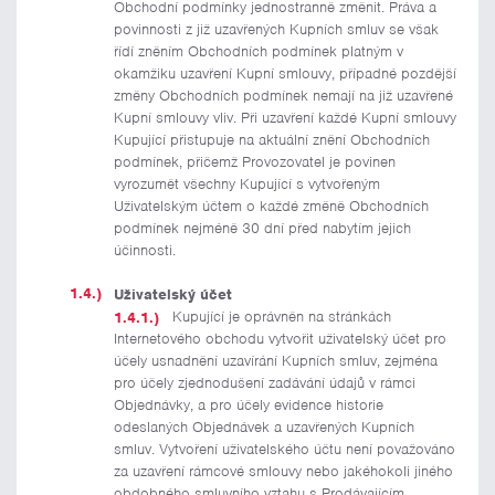
Obchodní podmínky jednostranně změnit. Práva a
povinnosti z již uzavřených Kupních smluv se však
řídí zněním Obchodních podmínek platným v
okamžiku uzavření Kupní smlouvy, případné pozdější
změny Obchodních podmínek nemají na již uzavřené
Kupní smlouvy vliv. Při uzavření každé Kupní smlouvy
Kupující přistupuje na aktuální znění Obchodních
podmínek, přičemž Provozovatel je povinen
vyrozumět všechny Kupující s vytvořeným
Uživatelským účtem o každé změně Obchodních
podmínek nejméně 30 dní před nabytím jejich
účinnosti.
Uživatelský účet
Kupující je oprávněn na stránkách
Internetového obchodu vytvořit uživatelský účet pro
účely usnadnění uzavírání Kupních smluv, zejména
pro účely zjednodušení zadávání údajů v rámci
Objednávky, a pro účely evidence historie
odeslaných Objednávek a uzavřených Kupních
smluv. Vytvoření uživatelského účtu není považováno
za uzavření rámcové smlouvy nebo jakéhokoli jiného
obdobného smluvního vztahu s Prodávajícím.