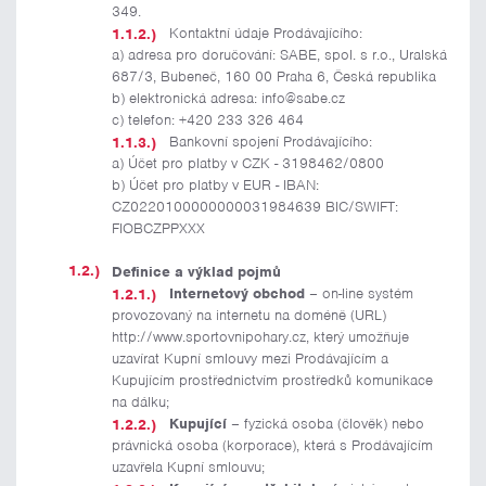
349.
Kontaktní údaje Prodávajícího:
a) adresa pro doručování: SABE, spol. s r.o., Uralská
687/3, Bubeneč, 160 00 Praha 6, Česká republika
b) elektronická adresa: info@sabe.cz
c) telefon: +420 233 326 464
Bankovní spojení Prodávajícího:
a) Účet pro platby v CZK - 3198462/0800
b) Účet pro platby v EUR - IBAN:
CZ0220100000000031984639 BIC/SWIFT:
FIOBCZPPXXX
Definice a výklad pojmů
Internetový obchod
– on-line systém
provozovaný na internetu na doméně (URL)
http://www.sportovnipohary.cz, který umožňuje
uzavírat Kupní smlouvy mezi Prodávajícím a
Kupujícím prostřednictvím prostředků komunikace
na dálku;
Kupující
– fyzická osoba (člověk) nebo
právnická osoba (korporace), která s Prodávajícím
uzavřela Kupní smlouvu;