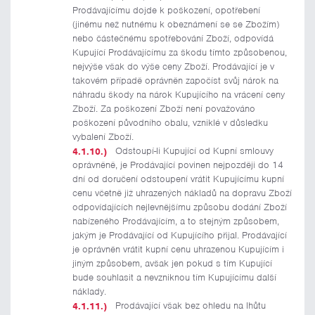
Prodávajícímu dojde k poškození, opotřebení
(jinému než nutnému k obeznámení se se Zbožím)
nebo částečnému spotřebování Zboží, odpovídá
Kupující Prodávajícímu za škodu tímto způsobenou,
nejvýše však do výše ceny Zboží. Prodávající je v
takovém případě oprávněn započíst svůj nárok na
náhradu škody na nárok Kupujícího na vrácení ceny
Zboží. Za poškození Zboží není považováno
poškození původního obalu, vzniklé v důsledku
vybalení Zboží.
Odstoupí-li Kupující od Kupní smlouvy
oprávněně, je Prodávající povinen nejpozději do 14
dní od doručení odstoupení vrátit Kupujícímu kupní
cenu včetně již uhrazených nákladů na dopravu Zboží
odpovídajících nejlevnějšímu způsobu dodání Zboží
nabízeného Prodávajícím, a to stejným způsobem,
jakým je Prodávající od Kupujícího přijal. Prodávající
je oprávněn vrátit kupní cenu uhrazenou Kupujícím i
jiným způsobem, avšak jen pokud s tím Kupující
bude souhlasit a nevzniknou tím Kupujícímu další
náklady.
Prodávající však bez ohledu na lhůtu