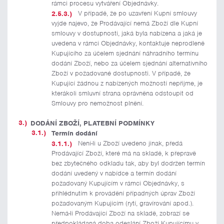
rámci procesu vytváření Objednávky.
V případě, že po uzavření Kupní smlouvy
vyjde najevo, že Prodávající nemá Zboží dle Kupní
smlouvy v dostupnosti, jaká byla nabízena a jaká je
uvedena v rámci Objednávky, kontaktuje neprodleně
Kupujícího za účelem sjednání náhradního termínu
dodání Zboží, nebo za účelem sjednání alternativního
Zboží v požadované dostupnosti. V případě, že
Kupující žádnou z nabízených možností nepřijme, je
kterákoli smluvní strana oprávněna odstoupit od
Smlouvy pro nemožnost plnění.
DODÁNÍ ZBOŽÍ, PLATEBNÍ PODMÍNKY
Termín dodání
Není-li u Zboží uvedeno jinak, předá
Prodávající Zboží, které má na skladě, k přepravě
bez zbytečného odkladu tak, aby byl dodržen termín
dodání uvedený v nabídce a termín dodání
požadovaný Kupujícím v rámci Objednávky, s
přihlédnutím k provádění případných úprav Zboží
požadovaným Kupujícím (rytí, gravírování apod.).
Nemá-li Prodávající Zboží na skladě, zobrazí se
předpokládaná doba odeslání Zboží Kupujícímu v