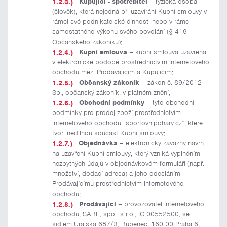
Kupující - spotřebitel
– fyzická osoba
(člověk), která nejedná při uzavírání Kupní smlouvy v
rámci své podnikatelské činnosti nebo v rámci
samostatného výkonu svého povolání (§ 419
Občanského zákoníku);
Kupní smlouva
– kupní smlouva uzavřená
v elektronické podobě prostřednictvím Internetového
obchodu mezi Prodávajícím a Kupujícím;
Občanský zákoník
– zákon č. 89/2012
Sb., občanský zákoník, v platném znění;
Obchodní podmínky
– tyto obchodní
podmínky pro prodej zboží prostřednictvím
internetového obchodu “sportovnipohary.cz”, které
tvoří nedílnou součást Kupní smlouvy;
Objednávka
– elektronický závazný návrh
na uzavření Kupní smlouvy, který vzniká vyplněním
nezbytných údajů v objednávkovém formuláři (např.
množství, dodací adresa) a jeho odesláním
Prodávajícímu prostřednictvím Internetového
obchodu;
Prodávající
– provozovatel Internetového
obchodu, SABE, spol. s r.o., IČ 00552500, se
sídlem Uralská 687/3, Bubeneč, 160 00 Praha 6,