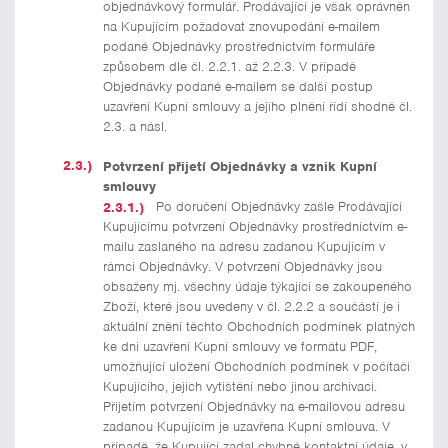
objednávkový formulář. Prodávající je však oprávněn
na Kupujícím požadovat znovupodání e-mailem
podané Objednávky prostřednictvím formuláře
způsobem dle čl. 2.2.1. až 2.2.3. V případě
Objednávky podané e-mailem se další postup
uzavření Kupní smlouvy a jejího plnění řídí shodně čl.
2.3. a násl.
Potvrzení přijetí Objednávky a vznik Kupní
smlouvy
Po doručení Objednávky zašle Prodávající
Kupujícímu potvrzení Objednávky prostřednictvím e-
mailu zaslaného na adresu zadanou Kupujícím v
rámci Objednávky. V potvrzení Objednávky jsou
obsaženy mj. všechny údaje týkající se zakoupeného
Zboží, které jsou uvedeny v čl. 2.2.2 a součástí je i
aktuální znění těchto Obchodních podmínek platných
ke dni uzavření Kupní smlouvy ve formátu PDF,
umožňující uložení Obchodních podmínek v počítači
Kupujícího, jejich vytištění nebo jinou archivaci.
Přijetím potvrzení Objednávky na e-mailovou adresu
zadanou Kupujícím je uzavřena Kupní smlouva. V
případě, že Kupující zadal chybné kontaktní údaje, v