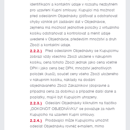
identifikační a kontaktní údaje v rozsahu nezbytném
pro uzavření Kupní smlouvy. Kupující má možnost
před odesláním Objednávky zjišťovat a odstraňovat
chyby vzniklé při zadávání dat v Objednávce,
zejména má možnost jednotlivé položky z virtuálního
košíku odstraňovat a kontrolovat a měnit údaje
uvedené v Objednávce, především množství a druh
Zboží a kontaktní údaje.
Před odesláním Objednávky se Kupujícímu
zobrazí vždy všechno Zboží uložené v nákupním
košíku, cena tohoto Zboží jednak jako cena včetně
DPH i jako cena bez DPH, množství jednotlivých
položek (kusů), součet ceny všeho Zboží uloženého
v nákupním košíku, náklady na dodání
objednávaného Zboží Zákazníkovi (dopravné a
případná cena za dobírku) a případné další daně a
poplatky, mají-li být Kupujícím uhrazeny.
Odeslání Objednávky kliknutím na tlačítko
„DOKONČIT OBJEDNÁVKU“ se považuje za návrh
Kupujícího na uzavření Kupní smlouvy.
Prodávající může Kupujícímu umožnit
odeslat Objednávku rovněž e-mailem, mimo