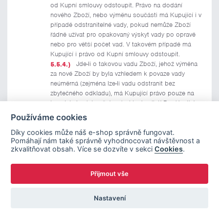
od Kupní smlouvy odstoupit. Právo na dodání
nového Zboží, nebo výměnu součásti má Kupující i v
případě odstranitelné vady, pokud nemůže Zboží
řádně užívat pro opakovaný výskyt vady po opravě
nebo pro větší počet vad. V takovém případě má
Kupující i právo od Kupní smlouvy odstoupit.
Jde-li o takovou vadu Zboží, jehož výměna
za nové Zboží by byla vzhledem k povaze vady
neúměrná (zejména lze-li vadu odstranit bez
zbytečného odkladu), má Kupující právo pouze na
bezplatné odstranění vady, které zajistí Prodávající.
Neodstoupí-li Kupující od Kupní smlouvy
Používáme cookies
nebo neuplatní-li právo na dodání nového Zboží bez
Díky cookies může náš e-shop správně fungovat.
vad či na výměnu součásti Zboží (čl. 5.5.3) nebo na
Pomáhají nám také správně vyhodnocovat návštěvnost a
bezplatnou opravu Zboží (čl. 5.5.4), může požadovat
zkvalitňovat obsah. Více se dozvíte v sekci
Cookies
.
přiměřenou slevu. Kupující má právo na přiměřenou
slevu i v případě, že mu Prodávající nemůže dodat
nové Zboží bez vad, vyměnit jeho součást nebo
Přijmout vše
Zboží opravit, jakož i v případě, že Prodávající
nezjedná nápravu v přiměřené době nebo že by
Nastavení
zjednání nápravy Kupujícímu působilo značné obtíže.
Právo z vadného plnění Kupujícímu nenáleží,