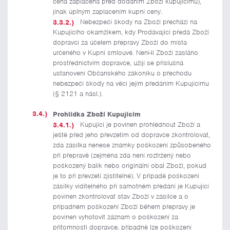
cena zaplacena před dodáním Zboží kupujícímu),
jinak úplným zaplacením kupní ceny.
Nebezpečí škody na Zboží přechází na
Kupujícího okamžikem, kdy Prodávající předá Zboží
dopravci za účelem přepravy Zboží do místa
určeného v Kupní smlouvě. Není-li Zboží zasláno
prostřednictvím dopravce, užijí se příslušná
ustanovení Občanského zákoníku o přechodu
nebezpečí škody na věci jejím předáním Kupujícímu
(§ 2121 a násl.).
Prohlídka Zboží Kupujícím
Kupující je povinen prohlédnout Zboží a
ještě před jeho převzetím od dopravce zkontrolovat,
zda zásilka nenese známky poškození způsobeného
při přepravě (zejména zda není roztržený nebo
poškozený balík nebo originální obal Zboží, pokud
je to při převzetí zjistitelné). V případě poškození
zásilky viditelného při samotném předání je Kupující
povinen zkontrolovat stav Zboží v zásilce a o
případném poškození Zboží během přepravy je
povinen vyhotovit záznam o poškození za
přítomnosti dopravce, případně lze poškození