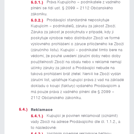
Práva Kupujícího – podnikatele z vadného
plnění se řídí ust. § 2099 – 2112 Občanského
zákoníku.
Prodávající standardně neposkytuje
Kupujícím – podnikatelů, záruku za jakost Zboží.
Záruka za jakost je poskytnuta v případě, kdy ji
poskytuje výrobce nebo distributor Zboží ve formě
výslovného prohlášení o záruce přiloženého ke Zboží
(záručního listu). Kupující – podnikatel tímto bere na
vědomí, že pouhé uvedení záruční doby nebo doby
použitelnosti Zboží na obalu nebo v reklamě nemají
účinky záruky za jakost a Prodávající nebude na
taková prohlášení brát zřetel. Není-li ke Zboží vydán
záruční list, uplatňuje Kupující práva z vad na základě
dokladu o koupi (faktury) vydaného Prodávajícím a
má pouze práva z vadného plnění dle § 2099 –
2112 Občanského zákoníku.
Reklamace
Kupující je povinen reklamovat (oznámit)
vady Zboží na adrese Prodávajícího dle čl. 1.1.2., a
to následovně:
zasláním písemné reklamace běžnou