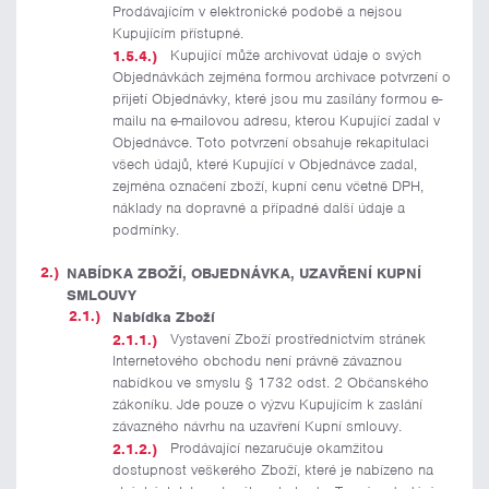
Prodávajícím v elektronické podobě a nejsou
Kupujícím přístupné.
Kupující může archivovat údaje o svých
Objednávkách zejména formou archivace potvrzení o
přijetí Objednávky, které jsou mu zasílány formou e-
mailu na e-mailovou adresu, kterou Kupující zadal v
Objednávce. Toto potvrzení obsahuje rekapitulaci
všech údajů, které Kupující v Objednávce zadal,
zejména označení zboží, kupní cenu včetně DPH,
náklady na dopravné a případné další údaje a
podmínky.
NABÍDKA ZBOŽÍ, OBJEDNÁVKA, UZAVŘENÍ KUPNÍ
SMLOUVY
Nabídka Zboží
Vystavení Zboží prostřednictvím stránek
Internetového obchodu není právně závaznou
nabídkou ve smyslu § 1732 odst. 2 Občanského
zákoníku. Jde pouze o výzvu Kupujícím k zaslání
závazného návrhu na uzavření Kupní smlouvy.
Prodávající nezaručuje okamžitou
dostupnost veškerého Zboží, které je nabízeno na