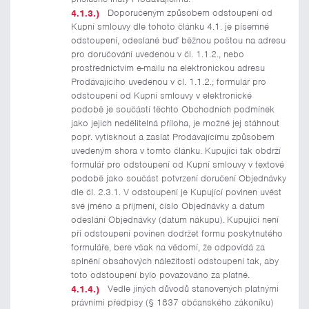
Doporučeným způsobem odstoupení od
Kupní smlouvy dle tohoto článku 4.1. je písemné
odstoupení, odeslané buď běžnou poštou na adresu
pro doručování uvedenou v čl. 1.1.2., nebo
prostřednictvím e-mailu na elektronickou adresu
Prodávajícího uvedenou v čl. 1.1.2.; formulář pro
odstoupení od Kupní smlouvy v elektronické
podobě je součástí těchto Obchodních podmínek
jako jejich nedělitelná příloha, je možné jej stáhnout
popř. vytisknout a zaslat Prodávajícímu způsobem
uvedeným shora v tomto článku. Kupující tak obdrží
formulář pro odstoupení od Kupní smlouvy v textové
podobě jako součást potvrzení doručení Objednávky
dle čl. 2.3.1. V odstoupení je Kupující povinen uvést
své jméno a příjmení, číslo Objednávky a datum
odeslání Objednávky (datum nákupu). Kupující není
při odstoupení povinen dodržet formu poskytnutého
formuláře, bere však na vědomí, že odpovídá za
splnění obsahových náležitostí odstoupení tak, aby
toto odstoupení bylo považováno za platné.
Vedle jiných důvodů stanovených platnými
právními předpisy (§ 1837 občanského zákoníku)