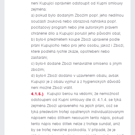
není Kupující oprávněn odstoupit od Kupní smlouvy
zejména:
a) pokud bylo dodaným Zbožím popř. jeho nedílnou
součástí zvuková nebo obrazová nahrávka popř.
počítačový program nebo jiné autorským právem
chráněné dílo a Kupující porušil jeho původní obal;
b) bylo-li předmětem koupě Zboží upravené podle
přání Kupujícího nebo pro jeho osobu, jakož i Zboží,
které podléhá rychlé zkáze, opotřebení nebo
zastarání;
c) bylo-li dodané Zboží nenávratně smíseno s jiným
zbožím;
d) bylo-li Zboží dodáno v uzavřeném obalu, avšak
Kupující je z obalu vyjmul a z hygienických důvodů
není možné Zboží vrátit.
Kupující berou na vědomí, že nemožnost
odstoupení od Kupní smlouvy dle čl. 4.1.4. se týká
zejména Zboží upraveného na jejich přání, což se
týká především trofejí opatřených individualizovaným
nápisem nebo štítkem nesoucím tento nápis, pokud
tento nápis nebo štítek nelze z trofeje sundat, aniž
by se trofej nevratně poškodila. V případě, že je