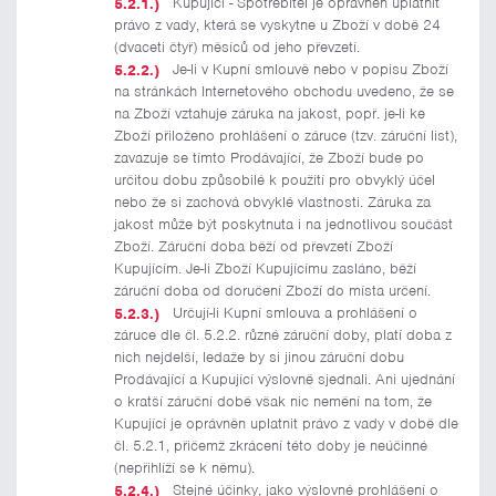
Kupující - Spotřebitel je oprávněn uplatnit
právo z vady, která se vyskytne u Zboží v době 24
(dvaceti čtyř) měsíců od jeho převzetí.
Je-li v Kupní smlouvě nebo v popisu Zboží
na stránkách Internetového obchodu uvedeno, že se
na Zboží vztahuje záruka na jakost, popř. je-li ke
Zboží přiloženo prohlášení o záruce (tzv. záruční list),
zavazuje se tímto Prodávající, že Zboží bude po
určitou dobu způsobilé k použití pro obvyklý účel
nebo že si zachová obvyklé vlastnosti. Záruka za
jakost může být poskytnuta i na jednotlivou součást
Zboží. Záruční doba běží od převzetí Zboží
Kupujícím. Je-li Zboží Kupujícímu zasláno, běží
záruční doba od doručení Zboží do místa určení.
Určují-li Kupní smlouva a prohlášení o
záruce dle čl. 5.2.2. různé záruční doby, platí doba z
nich nejdelší, ledaže by si jinou záruční dobu
Prodávající a Kupující výslovně sjednali. Ani ujednání
o kratší záruční době však nic nemění na tom, že
Kupující je oprávněn uplatnit právo z vady v době dle
čl. 5.2.1, přičemž zkrácení této doby je neúčinné
(nepřihlíží se k němu).
Stejné účinky, jako výslovné prohlášení o