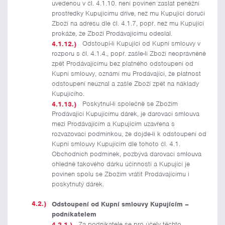
uvedenou v čl. 4.1.10. není povinen zaslat peněžní
prostředky Kupujícímu dříve, než mu Kupující doručí
Zboží na adresu dle čl. 4.1.7, popř. než mu Kupující
prokáže, že Zboží Prodávajícímu odeslal.
Odstoupí-li Kupující od Kupní smlouvy v
rozporu s čl. 4.1.4., popř. zašle-li Zboží neoprávněně
zpět Prodávajícímu bez platného odstoupení od
Kupní smlouvy, oznámí mu Prodávající, že platnost
odstoupení neuznal a zašle Zboží zpět na náklady
Kupujícího.
Poskytnul-li společně se Zbožím
Prodávající Kupujícímu dárek, je darovací smlouva
mezi Prodávajícím a Kupujícím uzavřena s
rozvazovací podmínkou, že dojde-li k odstoupení od
Kupní smlouvy Kupujícím dle tohoto čl. 4.1.
Obchodních podmínek, pozbývá darovací smlouva
ohledně takového dárku účinnosti a Kupující je
povinen spolu se Zbožím vrátit Prodávajícímu i
poskytnutý dárek.
Odstoupení od Kupní smlouvy Kupujícím –
podnikatelem
Za podnikatele se pro účely těchto