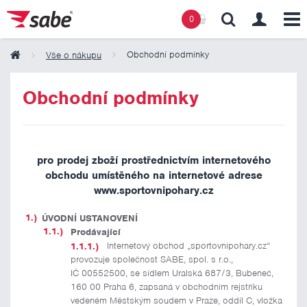
0
Obchodní podmínky
Vše o nákupu
Obsah košíku
Obchodní podmínky
Košík zeje prázdnotou
pro prodej zboží prostřednictvím internetového
obchodu umístěného na internetové adrese
www.sportovnipohary.cz
ÚVODNÍ USTANOVENÍ
Prodávající
Internetový obchod „sportovnipohary.cz“
provozuje společnost SABE, spol. s r.o.,
IČ 00552500, se sídlem Uralská 687/3, Bubeneč,
160 00 Praha 6, zapsaná v obchodním rejstříku
vedeném Městským soudem v Praze, oddíl C, vložka