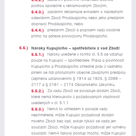
poštou společně s reklamovaným Zbožím,
zasláním reklamace e-mailem s následným
odesláním Zboží Prodávajícímu nebo jeho předáním
dopravci Prodávajícího, nebo
předáním Zboží a popisem vady osobně
přímo na adrese provozovny Prodávajícího.
Nároky Kupujícího – spotřebitele z vad Zboží
Nároky uvedené v tomto čl. 5.5 se vztahují
pouze na Kupující – spotřebitele. Práva a povinnosti
Kupujícího a Prodávajícího ohledně práv z vadného
plnění se řídí příslušnými obecně závaznými předpisy
(zejména ustanoveními § 1914 až 1925, § 2099 –
2117 a § 2161 – 2174 Občanského zákoníku.
Za vadu Zboží se považuje dodání Zboží,
které nemá kteroukoliv z požadovaných vlastností
uvedených v čl. 5.1.1.
Není-li to vzhledem k povaze vady
nepřiměřené, může Kupující požadovat dodání
nového Zboží bez vad, avšak týká-li se vada jen
součásti Zboží, může Kupující požadovat jen výměnu
součásti. Není-li takový postup možný, může Kupující