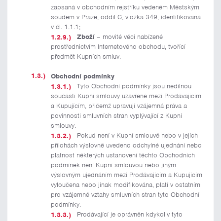
zapsaná v obchodním rejstříku vedeném Městským
soudem v Praze, oddíl C, vložka 349, identifikovaná
v čl. 1.1.1;
Zboží
– movité věci nabízené
prostřednictvím Internetového obchodu, tvořící
předmět Kupních smluv.
Obchodní podmínky
Tyto Obchodní podmínky jsou nedílnou
součástí Kupní smlouvy uzavřené mezi Prodávajícím
a Kupujícím, přičemž upravují vzájemná práva a
povinnosti smluvních stran vyplývající z Kupní
smlouvy.
Pokud není v Kupní smlouvě nebo v jejích
přílohách výslovně uvedeno odchylné ujednání nebo
platnost některých ustanovení těchto Obchodních
podmínek není Kupní smlouvou nebo jiným
výslovným ujednáním mezi Prodávajícím a Kupujícím
vyloučena nebo jinak modifikována, platí v ostatním
pro vzájemné vztahy smluvních stran tyto Obchodní
podmínky.
Prodávající je oprávněn kdykoliv tyto