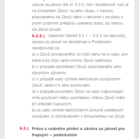
záruce za jakost dle čl. 5.2.2, má i skutečnost, kdy je
na prodaném Zboží, na jeho obalu, v návodu
připojenému ke Zboží nebo v reklamě v souladu s
jinými právními předpisy uvedena doba, po kterou
lze Zboží použít.
Ujednání článků 5.2.1 – 5.2.4 se nepoužijí,
záruka za jakost se nevztahuje a Prodávající
neodpovídá za:
a) u Zboží prodávaného za nižší cenu na ty vady, pro
které byla nižší cena tohoto Zboží sjednána,
b) v případě opotřebení Zboží způsobeného jeho
obvyklým užíváním,
c) v případě vady vzniklé nevhodným používáním
Zboží, vedlo-li k jeho poškození,
d) v případě použitého Zboží na vady odpovídající
míře používání nebo opotřebení, kterou Zboží mělo
při převzetí Kupujícím,
e) za vady vzniklé nedodržením pokynů uvedených
výrobcem či distributorem v dokumentaci ke Zboží.
Práva z vadného plnění a záruka za jakost pro
Kupující – podnikatele