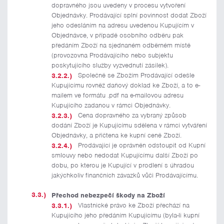
dopravného jsou uvedeny v procesu vytvoření
Objednávky. Prodávající splní povinnost dodat Zboží
jeho odesláním na adresu uvedenou Kupujícím v
Objednávce, v případě osobního odběru pak
předáním Zboží na sjednaném odběrném místě
(provozovna Prodávajícího nebo subjektu
poskytujícího služby vyzvednutí zásilek).
Společně se Zbožím Prodávající odešle
Kupujícímu rovněž daňový doklad ke Zboží, a to e-
mailem ve formátu .pdf na e-mailovou adresu
Kupujícího zadanou v rámci Objednávky.
Cena dopravného za vybraný způsob
dodání Zboží je Kupujícímu sdělena v rámci vytváření
Objednávky, a přičtena ke kupní ceně Zboží.
Prodávající je oprávněn odstoupit od Kupní
smlouvy nebo nedodat Kupujícímu další Zboží po
dobu, po kterou je Kupující v prodlení s úhradou
jakýchkoliv finančních závazků vůči Prodávajícímu.
Přechod nebezpečí škody na Zboží
Vlastnické právo ke Zboží přechází na
Kupujícího jeho předáním Kupujícímu (byla-li kupní