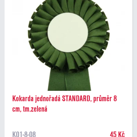
Kokarda jednořadá STANDARD, průměr 8
cm, tm.zelená
K01-8-08
45 Kč