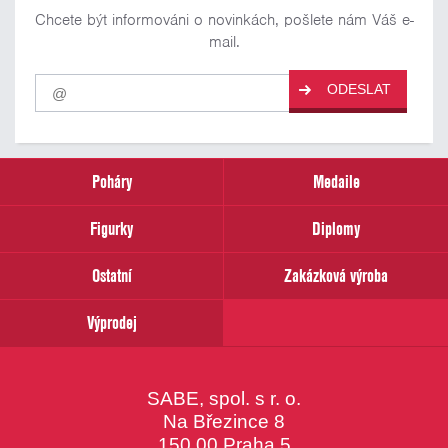
Chcete být informováni o novinkách, pošlete nám Váš e-
mail.
Pro
ODESLAT
odběr
našich
novinek
zadejte
prosím
Poháry
Medaile
Váš
email
Figurky
Diplomy
Ostatní
Zakázková výroba
Výprodej
SABE, spol. s r. o.
Na Březince 8
150 00 Praha 5