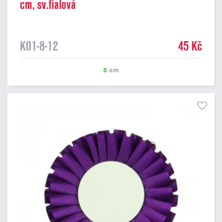
cm, sv.fialová
K01-8-12
45 Kč
8
cm