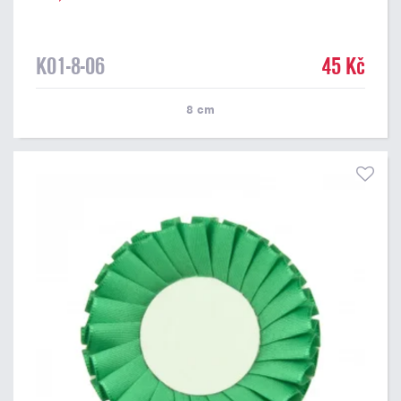
K01-8-06
45 Kč
8
cm