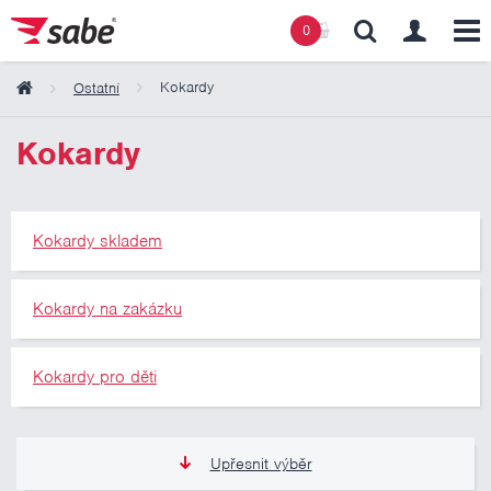
0
Kokardy
Ostatní
Obsah košíku
Kokardy
Košík zeje prázdnotou
Kokardy skladem
Kokardy na zakázku
Kokardy pro děti
Upřesnit výběr