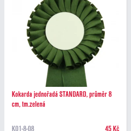
Kokarda jednořadá STANDARD, průměr 8
cm, tm.zelená
K01-8-08
45 Kč