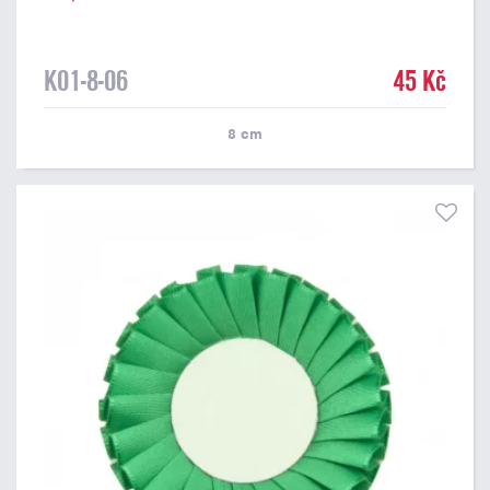
K01-8-06
45 Kč
8
cm