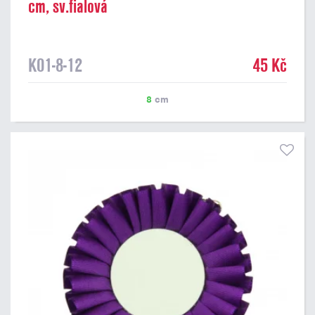
cm, sv.fialová
K01-8-12
45 Kč
8
cm