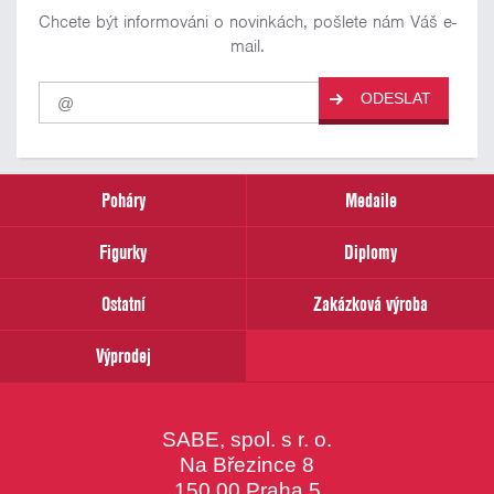
Chcete být informováni o novinkách, pošlete nám Váš e-
mail.
Pro
ODESLAT
odběr
našich
novinek
zadejte
prosím
Poháry
Medaile
Váš
email
Figurky
Diplomy
Ostatní
Zakázková výroba
Výprodej
SABE, spol. s r. o.
Na Březince 8
150 00 Praha 5