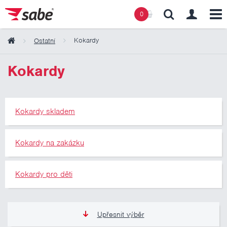
0
Kokardy
Ostatní
Obsah košíku
Kokardy
Košík zeje prázdnotou
Kokardy skladem
Kokardy na zakázku
Kokardy pro děti
Upřesnit výběr