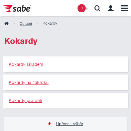
0
Kokardy
Ostatní
Obsah košíku
Kokardy
Košík zeje prázdnotou
Kokardy skladem
Kokardy na zakázku
Kokardy pro děti
Upřesnit výběr