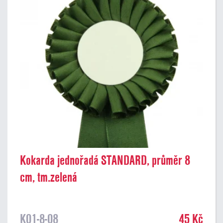
Kokarda jednořadá STANDARD, průměr 8
cm, tm.zelená
K01-8-08
45 Kč