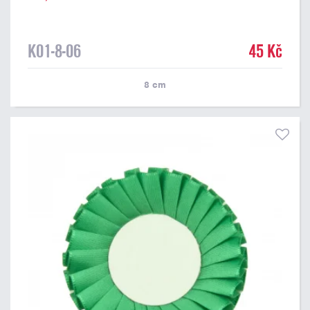
K01-8-06
45 Kč
8
cm