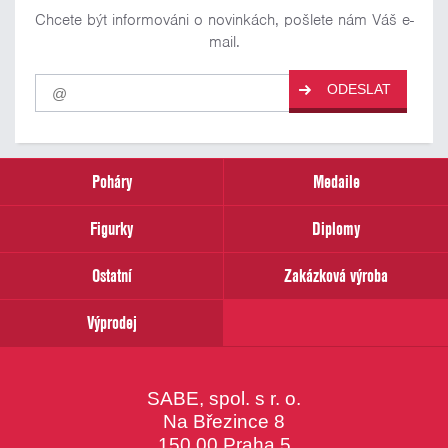
Chcete být informováni o novinkách, pošlete nám Váš e-
mail.
Pro
ODESLAT
odběr
našich
novinek
zadejte
prosím
Poháry
Medaile
Váš
email
Figurky
Diplomy
Ostatní
Zakázková výroba
Výprodej
SABE, spol. s r. o.
Na Březince 8
150 00 Praha 5