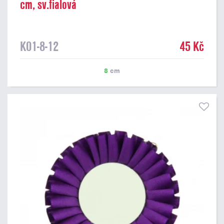
cm, sv.fialová
K01-8-12
45 Kč
8
cm