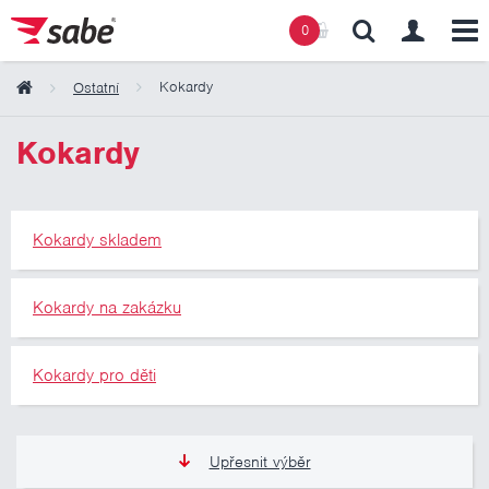
0
Kokardy
Ostatní
Obsah košíku
Kokardy
Košík zeje prázdnotou
Kokardy skladem
Kokardy na zakázku
Kokardy pro děti
Upřesnit výběr