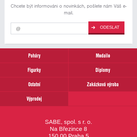
Chcete být informováni o novinkách, pošlete nám Váš e-
mail.
Pro
ODESLAT
odběr
našich
novinek
zadejte
prosím
Poháry
Medaile
Váš
email
Figurky
Diplomy
Ostatní
Zakázková výroba
Výprodej
SABE, spol. s r. o.
Na Březince 8
150 00 Praha 5