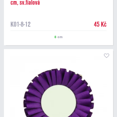
cm, sv.fialová
K01-8-12
45 Kč
8
cm