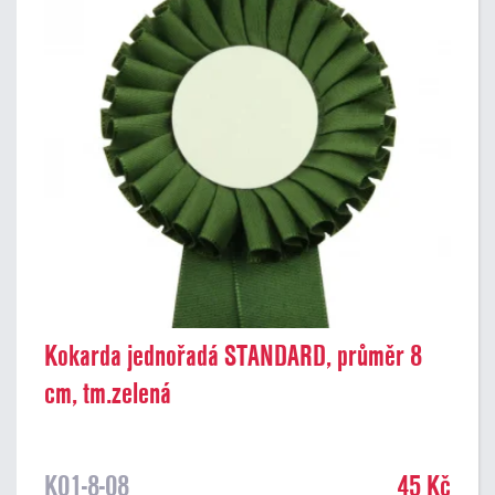
Kokarda jednořadá STANDARD, průměr 8
cm, tm.zelená
K01-8-08
45 Kč