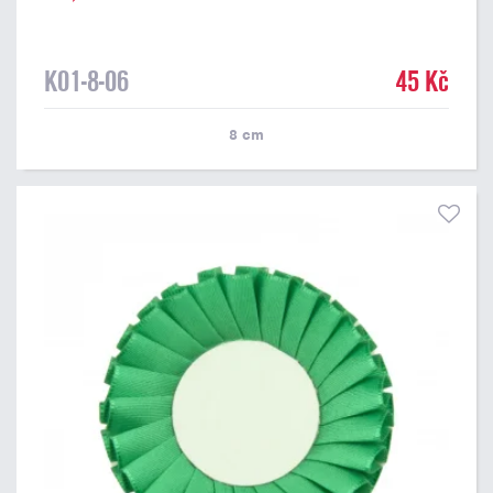
K01-8-06
45 Kč
8
cm