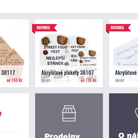
NOVINKA
NOVINKA
y 38117
Akrylátové plakety 38107
Akrylátové
od 155 Kč
od 135 Kč
38107
38101
e
O ná
Prodejny