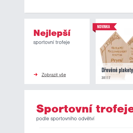
NOVINKA
Nejlepší
sportovní trofeje
Dřevěné plaket
Zobrazit vše
38117
Sportovní trofej
podle sportovního odvětví