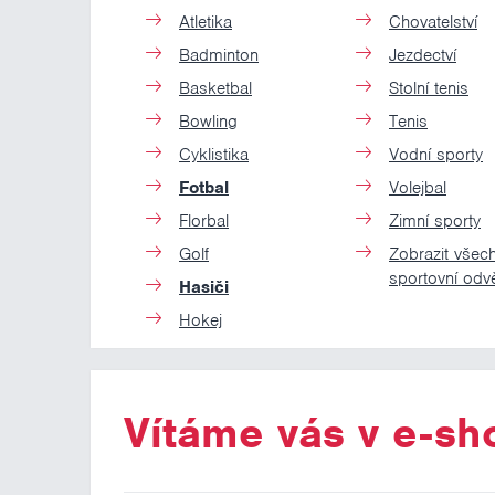
Atletika
Chovatelství
Badminton
Jezdectví
Basketbal
Stolní tenis
Bowling
Tenis
Cyklistika
Vodní sporty
Fotbal
Volejbal
Florbal
Zimní sporty
Golf
Zobrazit všec
sportovní odvě
Hasiči
Hokej
Vítáme vás v e-s