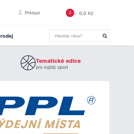
Přihlásit
0
0,0 Kč
rodej
Tematické edice
pro každý sport