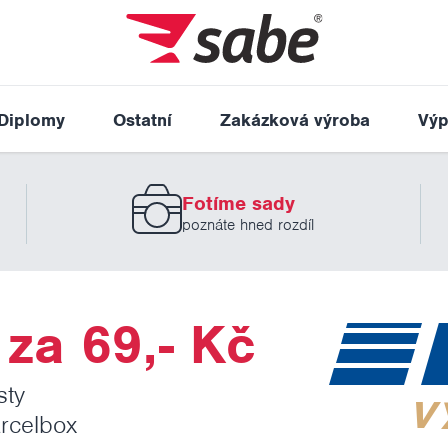
Diplomy
Ostatní
Zakázková výroba
Výp
Fotíme sady
poznáte hned rozdíl
za 69,- Kč
sty
rcelbox