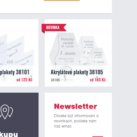
NOVINKA
 plakety 38101
Akrylátové plakety 38105
od 125 Kč
od 165 Kč
38105
Newsletter
Chcete být informováni o
novinkách, pošlete nám
Váš email.
kupu