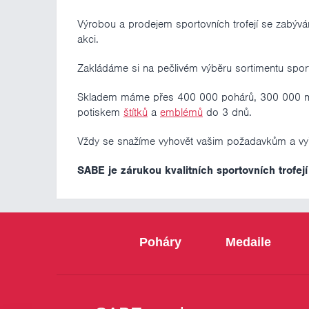
Výrobou a prodejem sportovních trofejí se zabývá
akci.
Zakládáme si na pečlivém výběru sortimentu spo
Skladem máme přes 400 000 pohárů, 300 000 medail
potiskem
štítků
a
emblémů
do 3 dnů.
Vždy se snažíme vyhovět vašim požadavkům a vyřeš
SABE je zárukou kvalitních sportovních trofejí
Poháry
Medaile