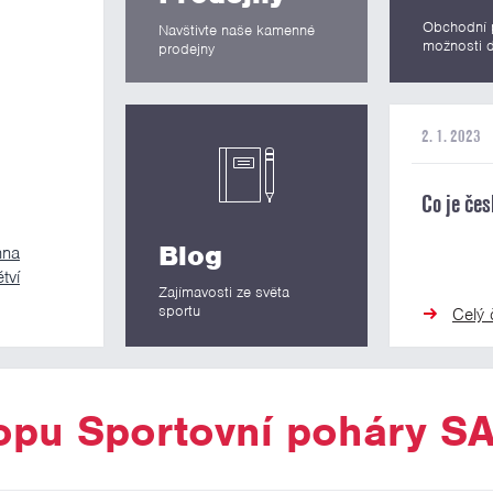
Obchodní 
Navštivte naše kamenné
možnosti d
prodejny
2. 1. 2023
Co je čes
Blog
hna
tví
Zajímavosti ze světa
sportu
Celý 
hopu Sportovní poháry S