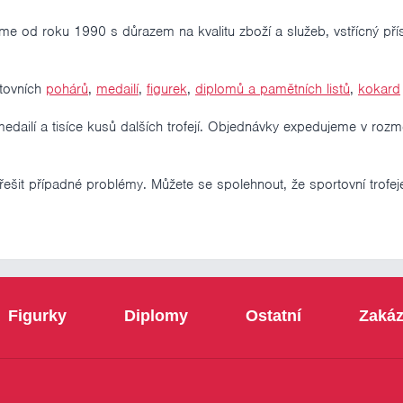
me od roku 1990 s důrazem na kvalitu zboží a služeb, vstřícný přís
rtovních
pohárů
,
medailí
,
figurek
,
diplomů a pamětních listů
,
kokard
í a tisíce kusů dalších trofejí. Objednávky expedujeme v rozmezí 
it případné problémy. Můžete se spolehnout, že sportovní trofeje
Figurky
Diplomy
Ostatní
Zakáz