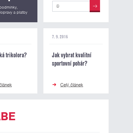
podmínky,
opravy a platby
7. 9. 2016
ká trikolora?
Jak vybrat kvalitní
sportovní pohár?
článek
Celý článek
ABE