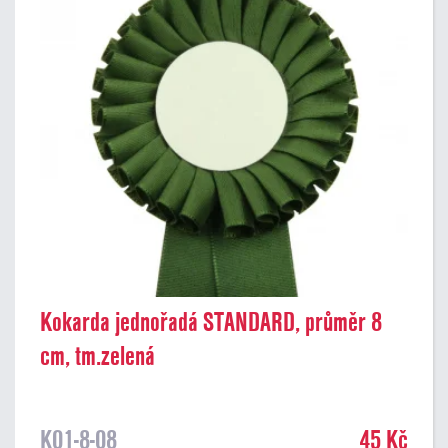
Kokarda jednořadá STANDARD, průměr 8
cm, tm.zelená
K01-8-08
45 Kč