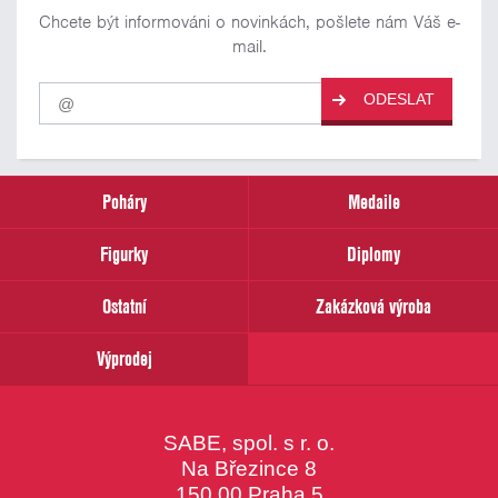
Chcete být informováni o novinkách, pošlete nám Váš e-
mail.
Pro
ODESLAT
odběr
našich
novinek
zadejte
prosím
Poháry
Medaile
Váš
email
Figurky
Diplomy
Ostatní
Zakázková výroba
Výprodej
SABE, spol. s r. o.
Na Březince 8
150 00 Praha 5