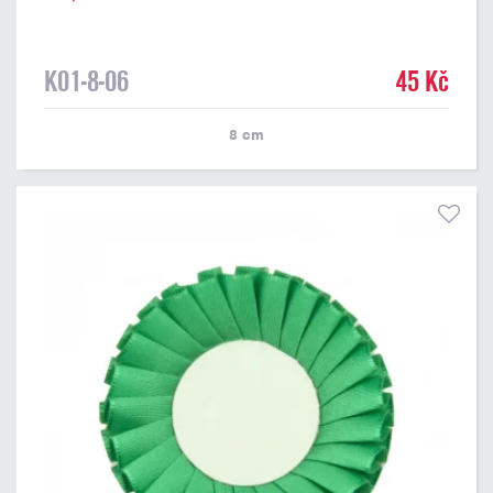
K01-8-06
45 Kč
8
cm