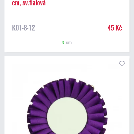
cm, sv.fialová
K01-8-12
45 Kč
8
cm