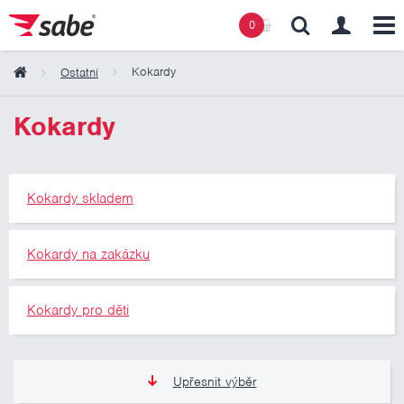
0
Kokardy
Ostatní
Obsah košíku
Kokardy
Košík zeje prázdnotou
Kokardy skladem
Kokardy na zakázku
Kokardy pro děti
Upřesnit výběr