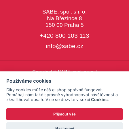
SABE, spol. s r. o.
Na Březince 8
150 00 Praha 5
+420 800 103 113
info@sabe.cz
Copyright © SABE, spol. s r. o. |
o cookies
|
nastavení cookies
Používáme cookies
Díky cookies může náš e-shop správně fungovat.
Pomáhají nám také správně vyhodnocovat návštěvnost a
zkvalitňovat obsah. Více se dozvíte v sekci
Cookies
.
Přijmout vše
Nastavení