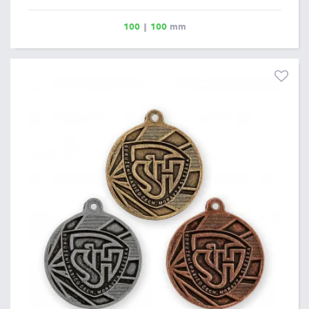
stužku nebo šňůrku. Vlastní text, logo nebo návrh můžete
přiložit v prvním kroku objednávkového procesu.
100
|
100
mm