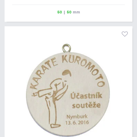
nebo šňůrku. Podklady pro výrobu můžete přiložit v prvním
kroku objednávky.
50
|
50
mm