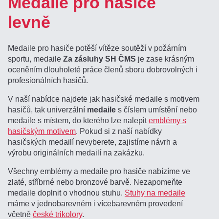
Medaile pro hasiče
levně
Medaile pro hasiče potěší vítěze soutěží v požárním
sportu, medaile
Za zásluhy SH ČMS
je zase krásným
oceněním dlouholeté práce členů sboru dobrovolných i
profesionálních hasičů.
V naší nabídce najdete jak hasičské medaile s motivem
hasičů, tak univerzální
medaile
s číslem umístění nebo
medaile s místem, do kterého lze nalepit
emblémy s
hasičským motivem
. Pokud si z naší nabídky
hasičských medailí nevyberete, zajistíme návrh a
výrobu originálních medailí na zakázku.
Všechny emblémy a medaile pro hasiče nabízíme ve
zlaté, stříbrné nebo bronzové barvě. Nezapomeňte
medaile doplnit o vhodnou stuhu.
Stuhy na medaile
máme v jednobarevném i vícebarevném provedení
včetně
české trikolory
.