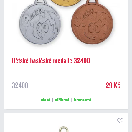
Dětské hasičské medaile 32400
32400
29 Kč
zlatá
|
stříbrná
|
bronzová