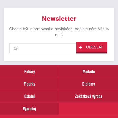
Newsletter
Chcete být informováni o novinkách, pošlete nám Váš e-
mail.
Pro
ODESLAT
odběr
našich
novinek
zadejte
prosím
Poháry
Medaile
Váš
email
Figurky
Diplomy
Ostatní
Zakázková výroba
Výprodej