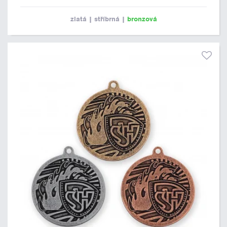
zlatá
|
stříbrná
|
bronzová