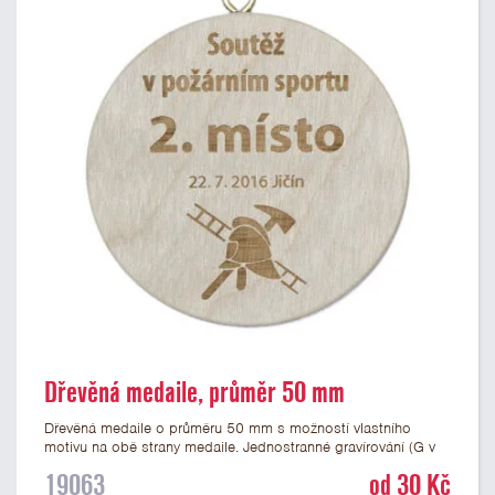
Dřevěná medaile, průměr 50 mm
Dřevěná medaile o průměru 50 mm s možností vlastního
motivu na obě strany medaile. Jednostranné gravírování (G v
produktovém kódu) nebo potisk medaile (P v produktovém
19063
od 30 Kč
kódu) je v ceně. Medaili můžete doplnit o vhodnou stužku