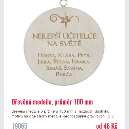
Dřevěná medaile, průměr 100 mm
Dřevěná medaile o průměru 100 mm s možností vlastního
motivu na obě strany medaile. Jednostranné gravírování (G v
produktovém kódu) nebo potisk medaile (P v produktovém
19065
od 46 Kč
kódu) je v ceně. Dřevěnou placku můžete doplnit o vhodnou