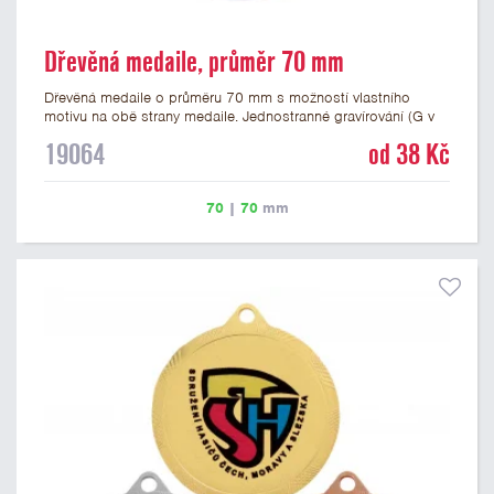
Dřevěná medaile, průměr 70 mm
Dřevěná medaile o průměru 70 mm s možností vlastního
motivu na obě strany medaile. Jednostranné gravírování (G v
produktovém kódu) nebo potisk medaile (P v produktovém
19064
od 38 Kč
kódu) je v ceně. Medaili můžete doplnit o vhodnou stužku
nebo šňůrku. Podklady pro výrobu můžete přiložit v prvním
kroku objednávky.
70
|
70
mm