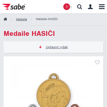
0
Medaile HASIČI
Medaile
Obsah košíku
Medaile HASIČI
Košík zeje prázdnotou
Upřesnit výběr
26 Kč
86 Kč
Pouze skladem