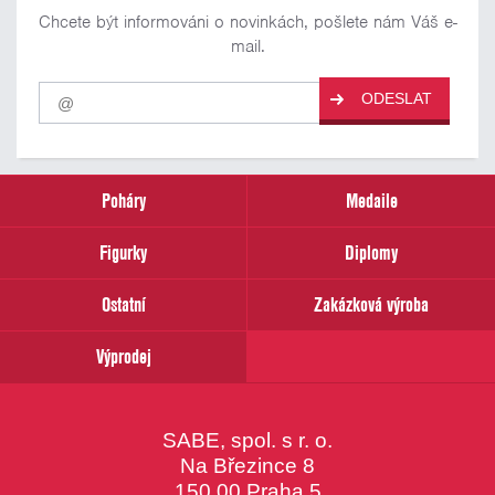
Chcete být informováni o novinkách, pošlete nám Váš e-
mail.
Pro
ODESLAT
odběr
našich
novinek
zadejte
prosím
Poháry
Medaile
Váš
email
Figurky
Diplomy
Ostatní
Zakázková výroba
Výprodej
SABE, spol. s r. o.
Na Březince 8
150 00 Praha 5