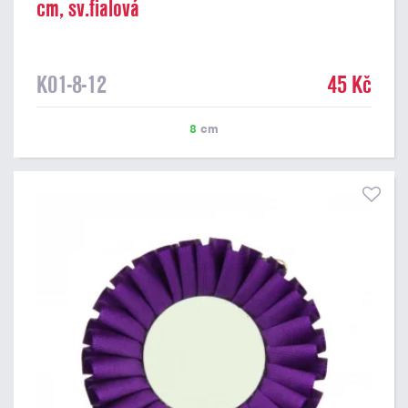
cm, sv.fialová
K01-8-12
45 Kč
8
cm