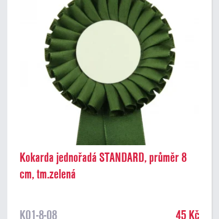
Kokarda jednořadá STANDARD, průměr 8
cm, tm.zelená
K01-8-08
45 Kč