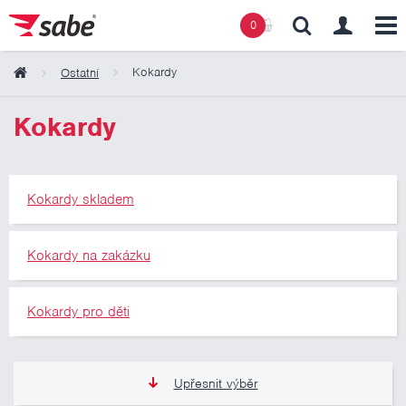
0
Kokardy
Ostatní
Obsah košíku
Kokardy
Košík zeje prázdnotou
Kokardy skladem
Kokardy na zakázku
Kokardy pro děti
Upřesnit výběr