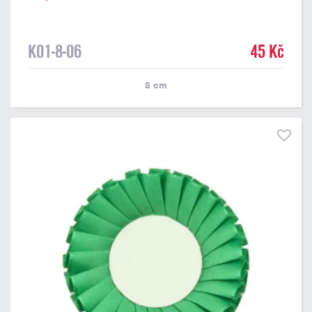
K01-8-06
45 Kč
8
cm