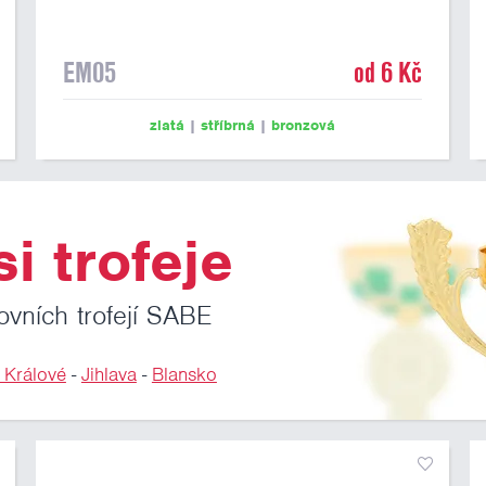
EM05
od 6 Kč
zlatá
|
stříbrná
|
bronzová
i trofeje
ovních trofejí SABE
 Králové
-
Jihlava
-
Blansko