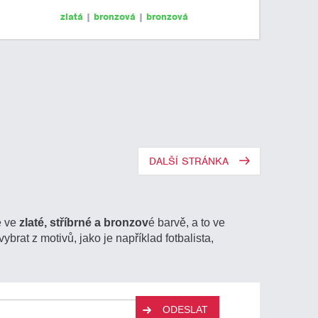
zlatá
|
bronzová
|
bronzová
DALŠÍ STRÁNKA
e ve
zlaté, stříbrné a bronzov
é barvě, a to ve
ybrat z motivů, jako je například fotbalista,
ODESLAT