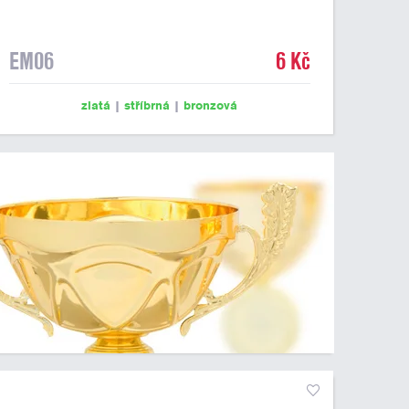
EM06
6 Kč
zlatá
|
stříbrná
|
bronzová