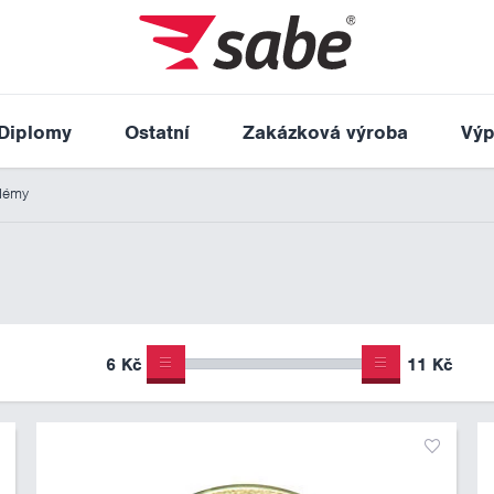
Diplomy
Ostatní
Zakázková výroba
Výp
lémy
6 Kč
11 Kč