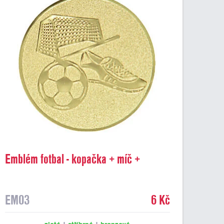
Emblém fotbal - kopačka + míč +
branka, pr. 25 mm
EM03
6 Kč