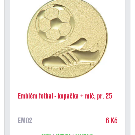
Emblém fotbal - kopačka + míč, pr. 25
mm
EM02
6 Kč