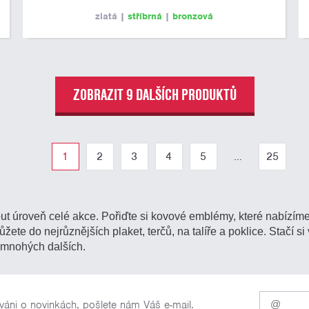
zlatá
|
stříbrná
|
bronzová
ZOBRAZIT 9 DALŠÍCH PRODUKTŮ
1
2
3
4
5
...
25
t úroveň celé akce. Pořiďte si kovové emblémy, které nabízím
te do nejrůznějších plaket, terčů, na talíře a poklice. Stačí si v
a mnohých dalších.
Pro
váni o novinkách, pošlete nám Váš e-mail.
odběr