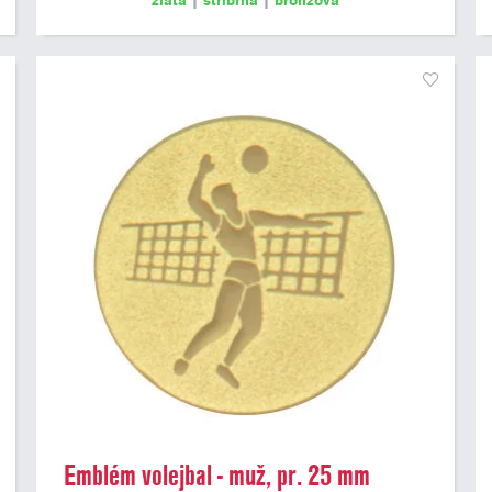
zlatá
|
stříbrná
|
bronzová
Emblém volejbal - muž, pr. 25 mm