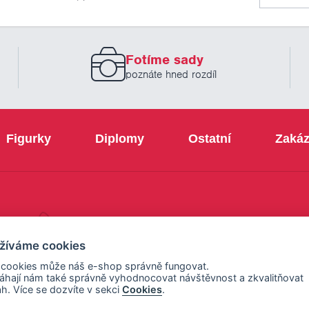
našich
novinek
zadejte
prosím
Fotíme sady
Váš
email
poznáte hned rozdíl
Figurky
Diplomy
Ostatní
Zakáz
+420 800 103 113
žíváme cookies
 cookies může náš e-shop správně fungovat.
hají nám také správně vyhodnocovat návštěvnost a zkvalitňovat
h. Více se dozvíte v sekci
Cookies
.