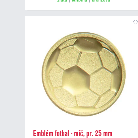
zlatá
|
stříbrná
|
bronzová
Emblém fotbal - míč, pr. 25 mm