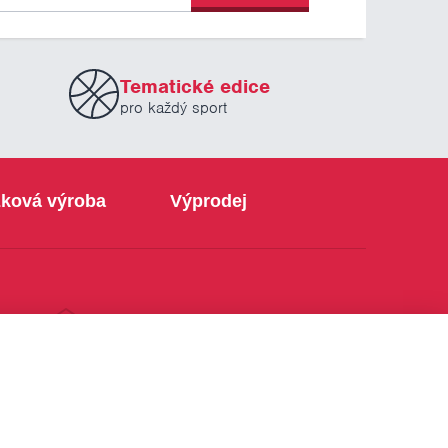
Tematické edice
pro každý sport
ková výroba
Výprodej
info@sabe.cz