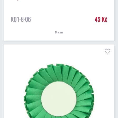
K01-8-06
45 Kč
8
cm