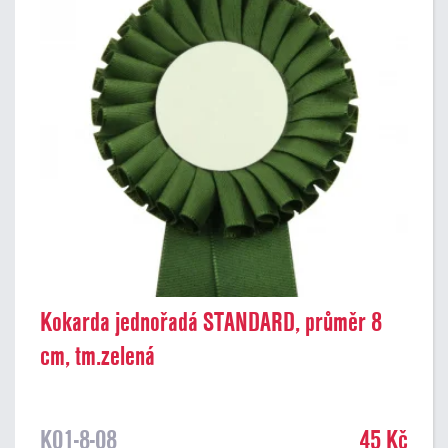
Kokarda jednořadá STANDARD, průměr 8
cm, tm.zelená
K01-8-08
45 Kč