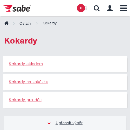
0
Kokardy
Ostatní
Obsah košíku
Kokardy
Košík zeje prázdnotou
Kokardy skladem
Kokardy na zakázku
Kokardy pro děti
Upřesnit výběr