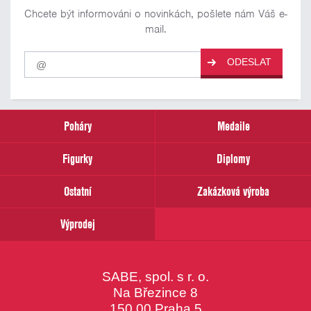
Chcete být informováni o novinkách, pošlete nám Váš e-
mail.
Pro
ODESLAT
odběr
našich
novinek
zadejte
prosím
Poháry
Medaile
Váš
email
Figurky
Diplomy
Ostatní
Zakázková výroba
Výprodej
SABE, spol. s r. o.
Na Březince 8
150 00 Praha 5