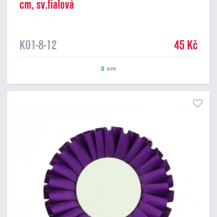
cm, sv.fialová
K01-8-12
45 Kč
8
cm