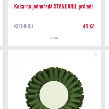
Kokarda jednořadá STANDARD, průměr
8 cm, žlutá
K01-8-03
45 Kč
8
cm