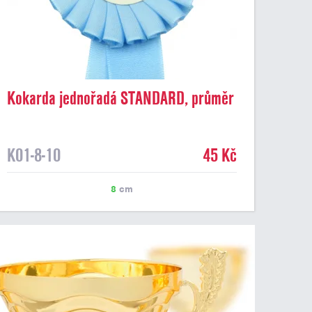
Kokarda jednořadá STANDARD, průměr
8 cm, sv.modrá
K01-8-10
45 Kč
8
cm