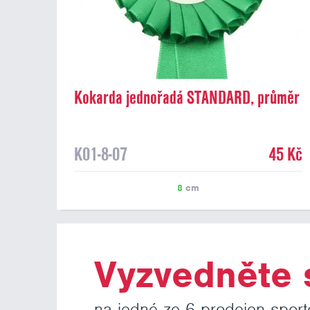
Kokarda jednořadá STANDARD, průměr
8 cm, zelená
K01-8-07
45 Kč
8
cm
Vyzvedněte s
na jedné ze 6 prodejen sport