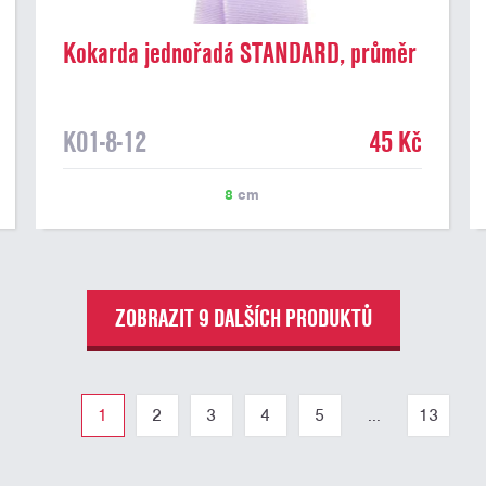
Kokarda jednořadá STANDARD, průměr
8 cm, sv.fialová
K01-8-12
45 Kč
8
cm
ZOBRAZIT 9 DALŠÍCH PRODUKTŮ
1
2
3
4
5
...
13