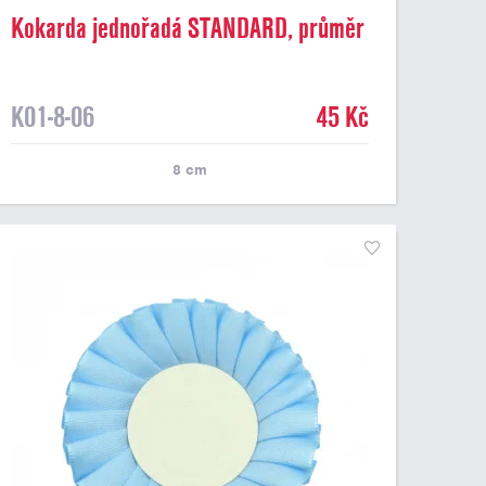
Kokarda jednořadá STANDARD, průměr
8 cm, sv.zelená
K01-8-06
45 Kč
8
cm