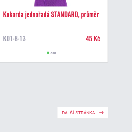
Kokarda jednořadá STANDARD, průměr
8 cm, fialová
K01-8-13
45 Kč
8
cm
DALŠÍ STRÁNKA