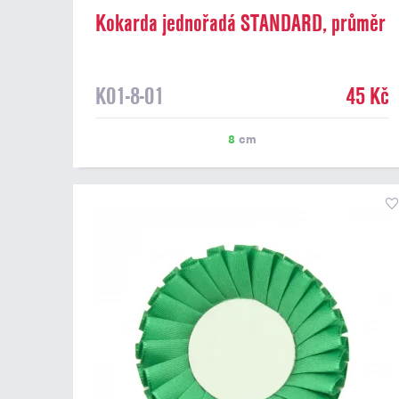
Kokarda jednořadá STANDARD, průměr
8 cm, červená
K01-8-01
45 Kč
8
cm