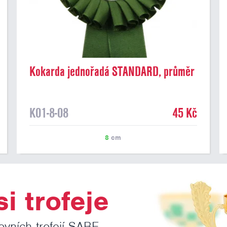
Kokarda jednořadá STANDARD, průměr
8 cm, tm.zelená
K01-8-08
45 Kč
8
cm
i trofeje
ovních trofejí SABE