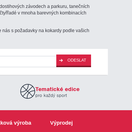
 dostihových závodech a parkuru, tanečních
 i čtyřřadé v mnoha barevných kombinacích
te nás s požadavky na kokardy podle vašich
ODESLAT
Tematické edice
pro každý sport
ková výroba
Výprodej