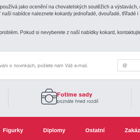
e používá jako ocenění na chovatelských soutěžích a výstavách,
 V naší nabídce naleznete kokardy jednořadé, dvouřadé, třířadé
roblém. Pokud si nevyberete z naší nabídky kokard, kontaktuj
Pro
váni o novinkách, pošlete nám Váš e-mail.
odběr
našich
novinek
zadejte
prosím
Fotíme sady
Váš
email
poznáte hned rozdíl
Figurky
Diplomy
Ostatní
Zakáz