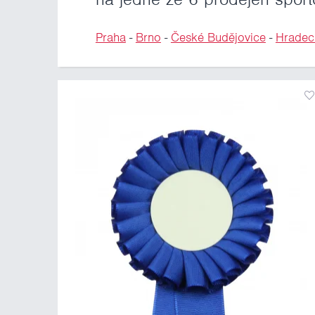
Praha
-
Brno
-
České Budějovice
-
Hradec