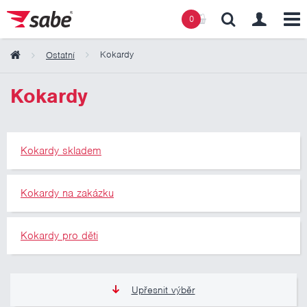
0
Kokardy
Ostatní
Obsah košíku
Kokardy
Košík zeje prázdnotou
Kokardy skladem
Kokardy na zakázku
Kokardy pro děti
Upřesnit výběr