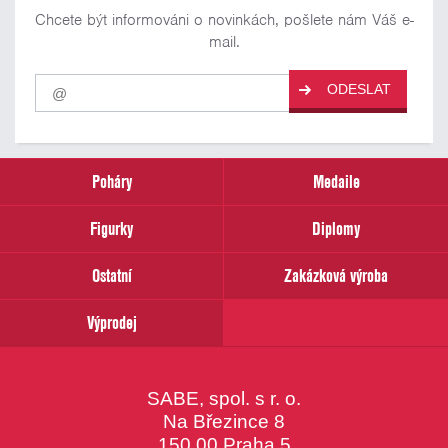
Chcete být informováni o novinkách, pošlete nám Váš e-
mail.
Pro
ODESLAT
odběr
našich
novinek
zadejte
prosím
Poháry
Medaile
Váš
email
Figurky
Diplomy
Ostatní
Zakázková výroba
Výprodej
SABE, spol. s r. o.
Na Březince 8
150 00 Praha 5