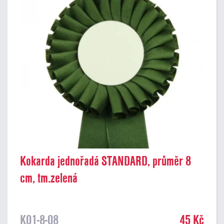
Kokarda jednořadá STANDARD, průměr 8
cm, tm.zelená
K01-8-08
45 Kč