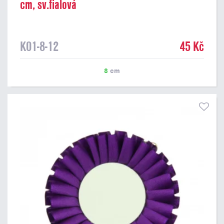
cm, sv.fialová
K01-8-12
45 Kč
8
cm