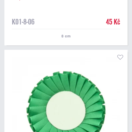
K01-8-06
45 Kč
8
cm