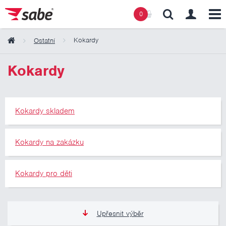
0
Kokardy
Ostatní
Obsah košíku
Kokardy
Košík zeje prázdnotou
Kokardy skladem
Kokardy na zakázku
Kokardy pro děti
Upřesnit výběr