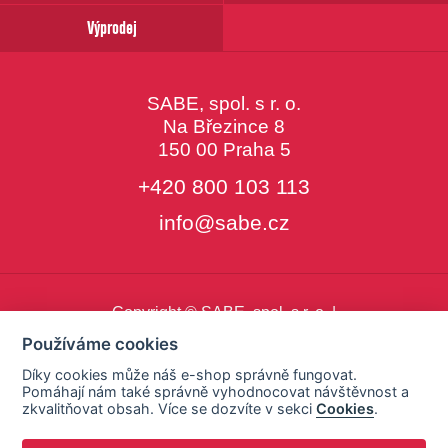
Výprodej
SABE, spol. s r. o.
Na Březince 8
150 00 Praha 5
+420 800 103 113
info@sabe.cz
Copyright © SABE, spol. s r. o. |
o cookies
|
nastavení cookies
Používáme cookies
Díky cookies může náš e-shop správně fungovat.
Pomáhají nám také správně vyhodnocovat návštěvnost a
zkvalitňovat obsah. Více se dozvíte v sekci
Cookies
.