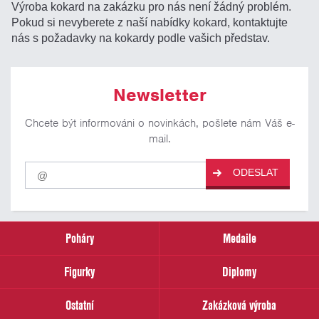
Výroba kokard na zakázku pro nás není žádný problém.
Pokud si nevyberete z naší nabídky kokard, kontaktujte
nás s požadavky na kokardy podle vašich představ.
Newsletter
Chcete být informováni o novinkách, pošlete nám Váš e-
mail.
Pro
ODESLAT
odběr
našich
novinek
zadejte
prosím
Poháry
Medaile
Váš
email
Figurky
Diplomy
Ostatní
Zakázková výroba