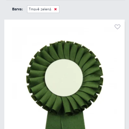
45 Kč
495 Kč
Barva:
Tmavě zelená
Pouze skladem