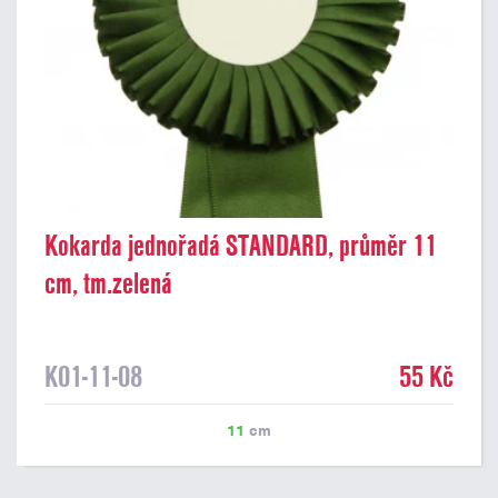
Kokarda jednořadá STANDARD, průměr 11
cm, tm.zelená
K01-11-08
55 Kč
11
cm