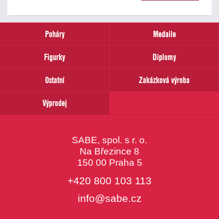
našich
novinek
zadejte
prosím
Poháry
Medaile
Váš
email
Figurky
Diplomy
Ostatní
Zakázková výroba
Výprodej
SABE, spol. s r. o.
Na Březince 8
150 00 Praha 5
+420 800 103 113
info@sabe.cz