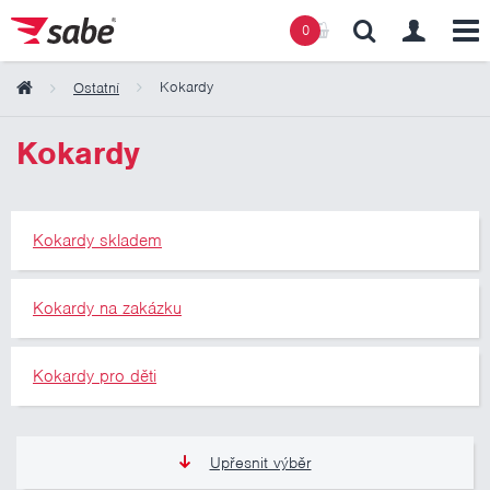
0
Kokardy
Ostatní
Obsah košíku
Kokardy
Košík zeje prázdnotou
Kokardy skladem
Kokardy na zakázku
Kokardy pro děti
Upřesnit výběr