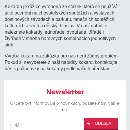
Kokarda je růžice vyrobená ze stužek, která se používá
jako ocenění na chovatelských soutěžích a výstavách,
dostihových závodech a parkuru, tanečních soutěžích,
kulturních akcích a dětských oslav. V naší nabídce
naleznete kokardy jednořadé, dvouřadé, třířadé i
čtyřřadé v mnoha barevných kombinacích jednotlivých
stuh.
Výroba kokard na zakázku pro nás není žádný problém.
Pokud si nevyberete z naší nabídky kokard, kontaktujte
nás s požadavky na kokardy podle vašich představ.
Newsletter
Chcete být informováni o novinkách, pošlete nám Váš e-
mail.
Pro
ODESLAT
odběr