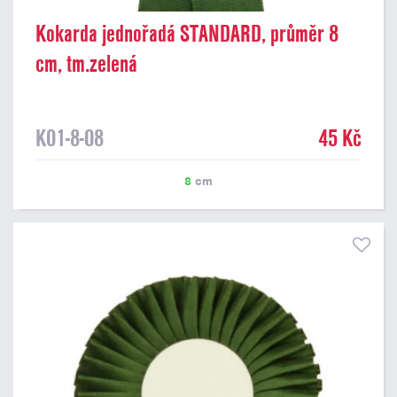
Kokarda jednořadá STANDARD, průměr 8
cm, tm.zelená
K01-8-08
45 Kč
8
cm