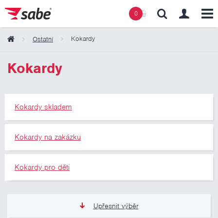
0
Kokardy
Ostatní
Obsah košíku
Kokardy
Košík zeje prázdnotou
Kokardy skladem
Kokardy na zakázku
Kokardy pro děti
Upřesnit výběr