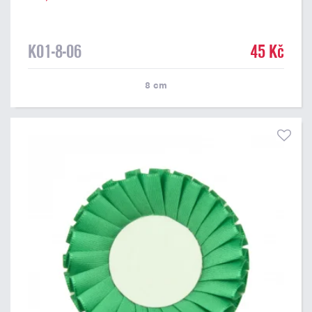
K01-8-06
45 Kč
8
cm