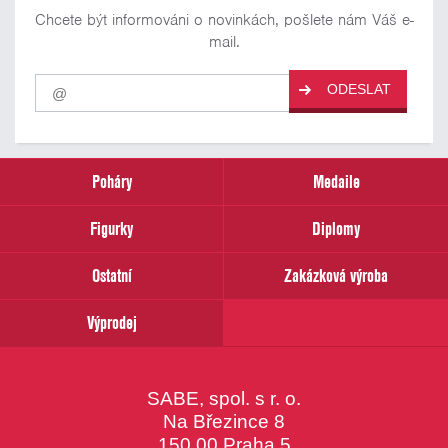
Chcete být informováni o novinkách, pošlete nám Váš e-
mail.
Pro
ODESLAT
odběr
našich
novinek
zadejte
prosím
Poháry
Medaile
Váš
email
Figurky
Diplomy
Ostatní
Zakázková výroba
Výprodej
SABE, spol. s r. o.
Na Březince 8
150 00 Praha 5