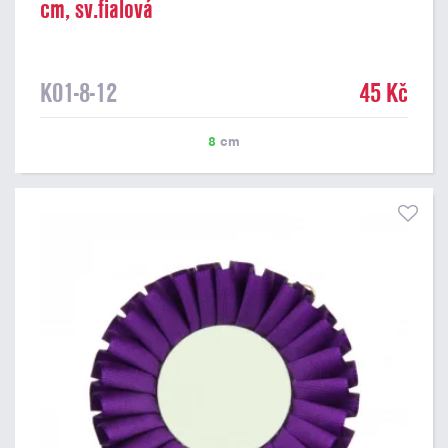
cm, sv.fialová
K01-8-12
45 Kč
8
cm