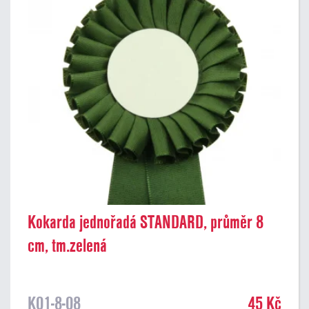
Kokarda jednořadá STANDARD, průměr 8
cm, tm.zelená
K01-8-08
45 Kč