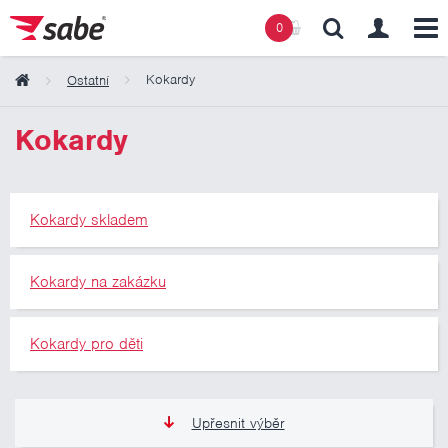
0
Kokardy
Ostatní
Obsah košíku
Kokardy
Košík zeje prázdnotou
Kokardy skladem
Kokardy na zakázku
Kokardy pro děti
Upřesnit výběr