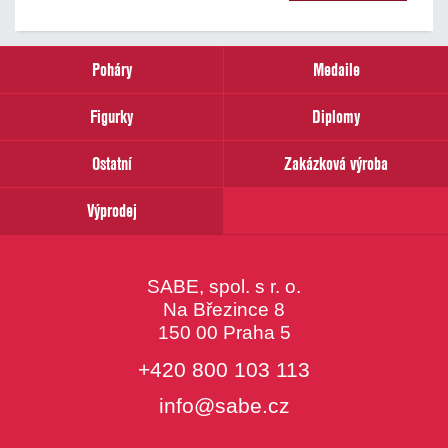
našich
novinek
zadejte
prosím
Poháry
Medaile
Váš
email
Figurky
Diplomy
Ostatní
Zakázková výroba
Výprodej
SABE, spol. s r. o.
Na Březince 8
150 00 Praha 5
+420 800 103 113
info@sabe.cz