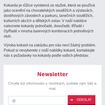
Kokarda je růžice vyrobená ze stužek, která se používá
jako ocenění na chovatelských soutěžích a výstavách,
dostihových závodech a parkuru, tanečních soutěžích,
kulturních akcích a dětských oslav. V naší nabídce
naleznete kokardy jednořadé, dvouřadé, třířadé i
čtyřřadé v mnoha barevných kombinacích jednotlivých
stuh.
Výroba kokard na zakázku pro nás není žádný problém.
Pokud si nevyberete z naší nabídky kokard, kontaktujte
nás s požadavky na kokardy podle vašich představ.
Newsletter
Chcete být informováni o novinkách, pošlete nám Váš e-
mail.
Pro
ODESLAT
odběr