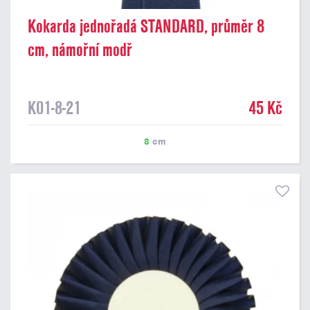
Kokarda jednořadá STANDARD, průměr 8
cm, námořní modř
K01-8-21
45 Kč
8
cm