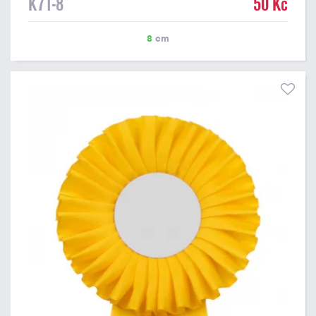
K71-8
50 Kč
8
cm