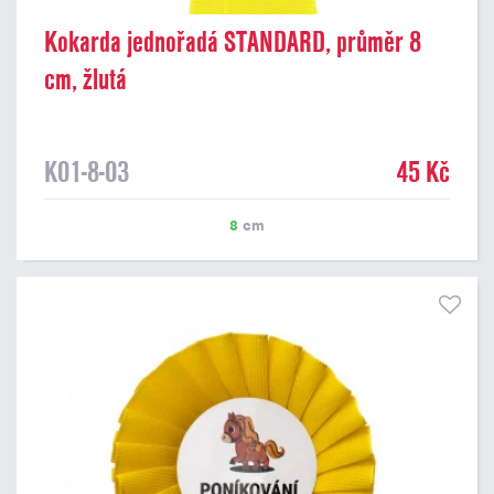
Kokarda jednořadá STANDARD, průměr 8
cm, žlutá
K01-8-03
45 Kč
8
cm