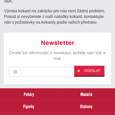
stuh.
Výroba kokard na zakázku pro nás není žádný problém.
Pokud si nevyberete z naší nabídky kokard, kontaktujte
nás s požadavky na kokardy podle vašich představ.
Newsletter
Chcete být informováni o novinkách, pošlete nám Váš e-
mail.
Pro
ODESLAT
odběr
našich
novinek
zadejte
prosím
Poháry
Medaile
Váš
email
Figurky
Diplomy