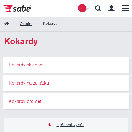
0
Kokardy
Ostatní
Obsah košíku
Kokardy
Košík zeje prázdnotou
Kokardy skladem
Kokardy na zakázku
Kokardy pro děti
Upřesnit výběr