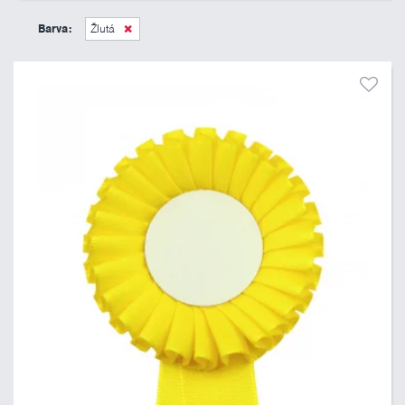
45 Kč
495 Kč
Barva:
Žlutá
Pouze skladem