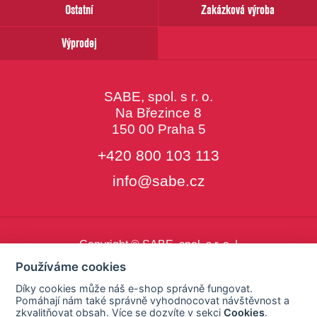
Ostatní
Zakázková výroba
Výprodej
SABE, spol. s r. o.
Na Březince 8
150 00 Praha 5
+420 800 103 113
info@sabe.cz
Copyright © SABE, spol. s r. o. |
o cookies
|
nastavení cookies
Používáme cookies
Díky cookies může náš e-shop správně fungovat.
Pomáhají nám také správně vyhodnocovat návštěvnost a
zkvalitňovat obsah. Více se dozvíte v sekci
Cookies
.