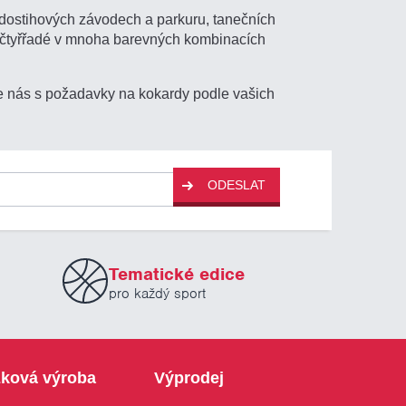
 dostihových závodech a parkuru, tanečních
 i čtyřřadé v mnoha barevných kombinacích
te nás s požadavky na kokardy podle vašich
ODESLAT
Tematické edice
pro každý sport
ková výroba
Výprodej