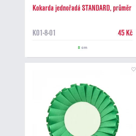
Kokarda jednořadá STANDARD, průměr
8 cm, červená
K01-8-01
45 Kč
8
cm