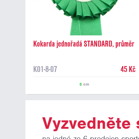
Kokarda jednořadá STANDARD, průměr
8 cm, zelená
K01-8-07
45 Kč
8
cm
Vyzvedněte s
na jedné ze 6 prodejen sport