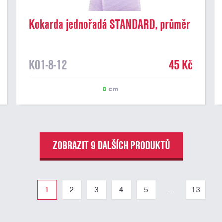
Kokarda jednořadá STANDARD, průměr
8 cm, sv.fialová
K01-8-12
45 Kč
8
cm
ZOBRAZIT 9 DALŠÍCH PRODUKTŮ
1
2
3
4
5
...
13