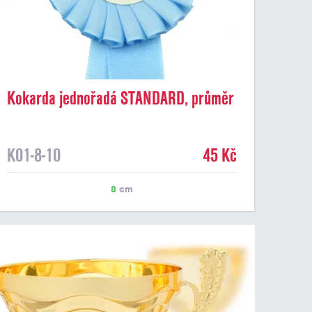
Kokarda jednořadá STANDARD, průměr
8 cm, sv.modrá
K01-8-10
45 Kč
8
cm