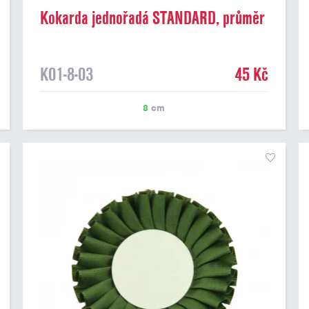
Kokarda jednořadá STANDARD, průměr
8 cm, žlutá
K01-8-03
45 Kč
8
cm