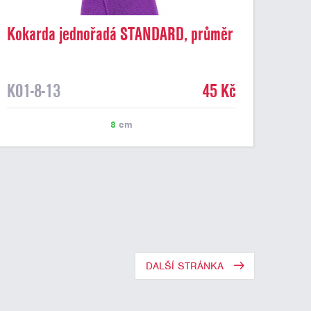
Kokarda jednořadá STANDARD, průměr
8 cm, fialová
K01-8-13
45 Kč
8
cm
DALŠÍ STRÁNKA