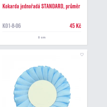
Kokarda jednořadá STANDARD, průměr
8 cm, sv.zelená
K01-8-06
45 Kč
8
cm