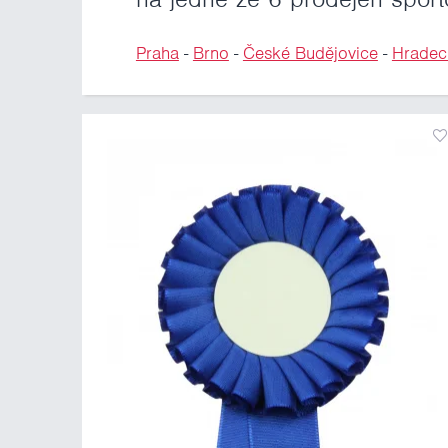
Praha
-
Brno
-
České Budějovice
-
Hradec