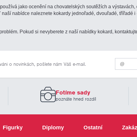
e používá jako ocenění na chovatelských soutěžích a výstavách,
 V naší nabídce naleznete kokardy jednořadé, dvouřadé, třířadé
roblém. Pokud si nevyberete z naší nabídky kokard, kontaktuj
Pro
váni o novinkách, pošlete nám Váš e-mail.
odběr
našich
novinek
zadejte
prosím
Fotíme sady
Váš
email
poznáte hned rozdíl
Figurky
Diplomy
Ostatní
Zakáz