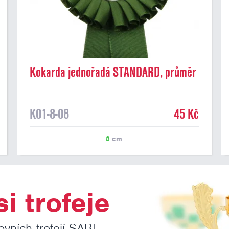
Kokarda jednořadá STANDARD, průměr
8 cm, tm.zelená
K01-8-08
45 Kč
8
cm
i trofeje
ovních trofejí SABE