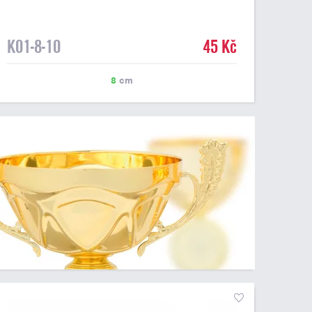
8 cm, sv.modrá
K01-8-10
45 Kč
8
cm