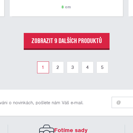
8
cm
ZOBRAZIT 9 DALŠÍCH PRODUKTŮ
1
2
3
4
5
Pro
váni o novinkách, pošlete nám Váš e-mail.
odběr
našich
novinek
zadejte
prosím
Fotíme sady
Váš