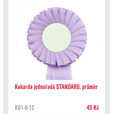
Kokarda jednořadá STANDARD, průměr
8 cm, sv.fialová
K01-8-12
45 Kč