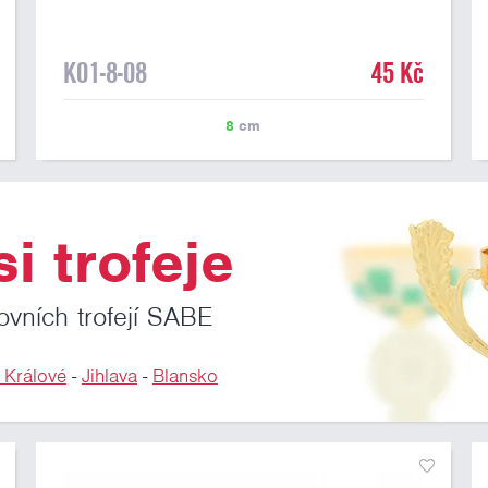
8 cm, tm.zelená
K01-8-08
45 Kč
8
cm
i trofeje
ovních trofejí SABE
 Králové
-
Jihlava
-
Blansko