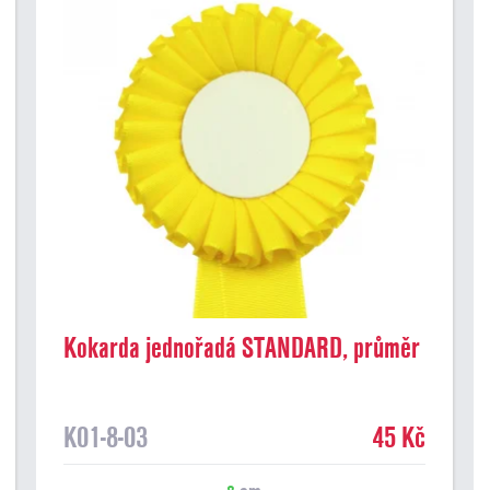
Kokarda jednořadá STANDARD, průměr
8 cm, žlutá
K01-8-03
45 Kč