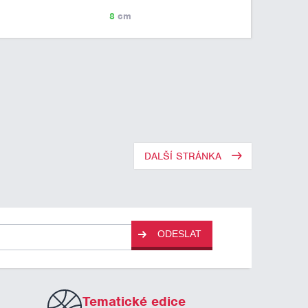
8
cm
DALŠÍ STRÁNKA
ODESLAT
Tematické edice