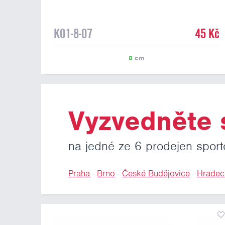
8 cm, zelená
K01-8-07
45 Kč
8
cm
Vyzvedněte s
na jedné ze 6 prodejen sport
Praha
-
Brno
-
České Budějovice
-
Hradec