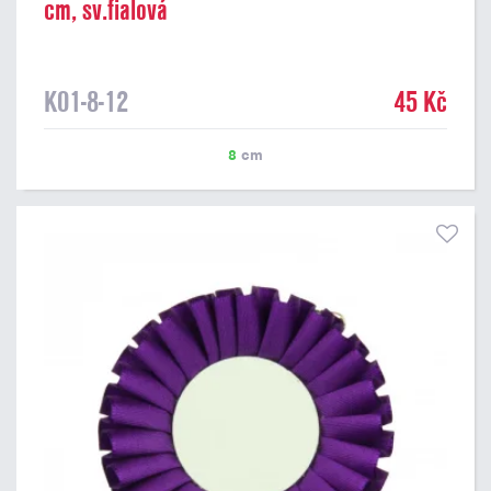
cm, sv.fialová
K01-8-12
45 Kč
8
cm