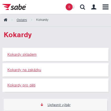
0
Kokardy
Ostatní
Obsah košíku
Kokardy
Košík zeje prázdnotou
Kokardy skladem
Kokardy na zakázku
Kokardy pro děti
Upřesnit výběr