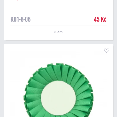
K01-8-06
45 Kč
8
cm