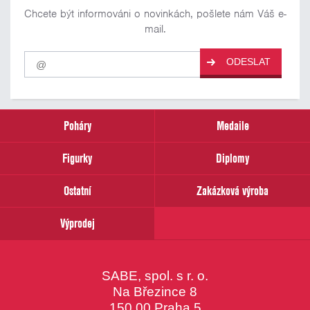
Chcete být informováni o novinkách, pošlete nám Váš e-
mail.
Pro
ODESLAT
odběr
našich
novinek
zadejte
prosím
Poháry
Medaile
Váš
email
Figurky
Diplomy
Ostatní
Zakázková výroba
Výprodej
SABE, spol. s r. o.
Na Březince 8
150 00 Praha 5