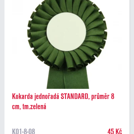
Kokarda jednořadá STANDARD, průměr 8
cm, tm.zelená
K01-8-08
45 Kč