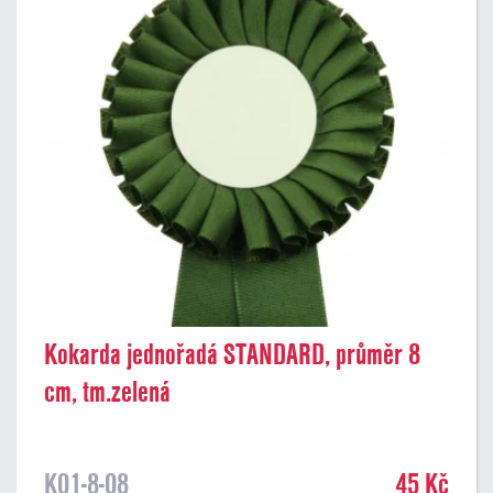
Kokarda jednořadá STANDARD, průměr 8
cm, tm.zelená
K01-8-08
45 Kč