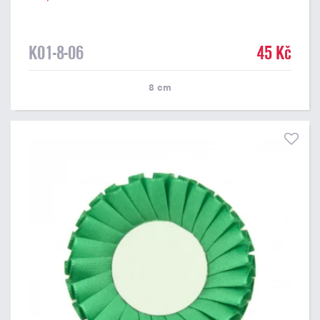
K01-8-06
45 Kč
8
cm