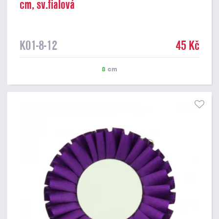
cm, sv.fialová
K01-8-12
45 Kč
8
cm