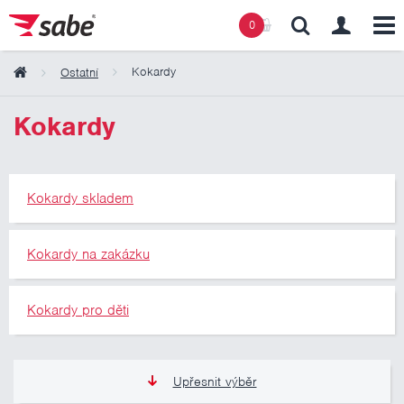
0
Kokardy
Ostatní
Obsah košíku
Kokardy
Košík zeje prázdnotou
Kokardy skladem
Kokardy na zakázku
Kokardy pro děti
Upřesnit výběr