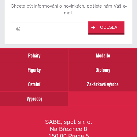
Chcete být informováni o novinkách, pošlete nám Váš e-
mail.
Pro
ODESLAT
odběr
našich
novinek
zadejte
prosím
Poháry
Medaile
Váš
email
Figurky
Diplomy
Ostatní
Zakázková výroba
Výprodej
SABE, spol. s r. o.
Na Březince 8
150 00 Praha 5