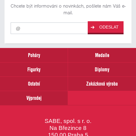
Chcete být informováni o novinkách, pošlete nám Váš e-
mail.
Pro
ODESLAT
odběr
našich
novinek
zadejte
prosím
Poháry
Medaile
Váš
email
Figurky
Diplomy
Ostatní
Zakázková výroba
Výprodej
SABE, spol. s r. o.
Na Březince 8
150 00 Praha 5