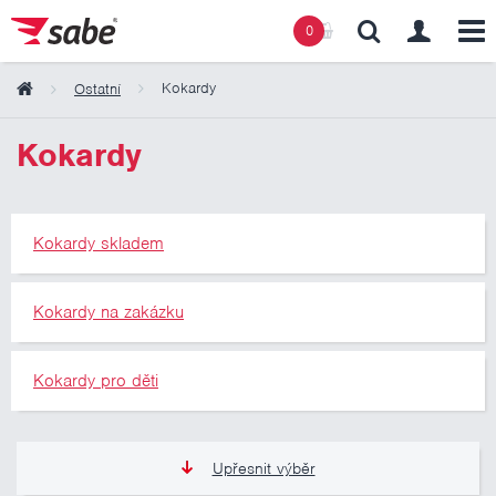
0
Kokardy
Ostatní
Obsah košíku
Kokardy
Košík zeje prázdnotou
Kokardy skladem
Kokardy na zakázku
Kokardy pro děti
Upřesnit výběr