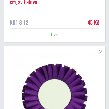
cm, sv.fialová
K01-8-12
45 Kč
8
cm