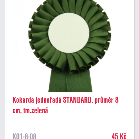
Kokarda jednořadá STANDARD, průměr 8
cm, tm.zelená
K01-8-08
45 Kč