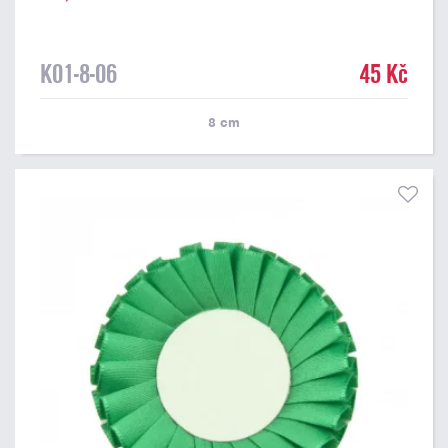
K01-8-06
45 Kč
8
cm