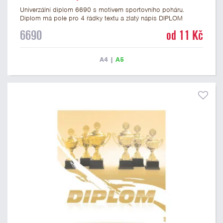
Univerzální diplom 6690 s motivem sportovního poháru.
Diplom má pole pro 4 řádky textu a zlatý nápis DIPLOM
vyvedený psacím písmem. Univerzální diplom 6690 máme ve
6690
od 11 Kč
formátu A4 a A5. Tento diplom je vhodný pro většinu událostí,
ke kterým by se hodil i zobrazený sportovní pohár. Papírový
diplom s univerzálním motivem poháru má gramáž 250 g/m2.
A4
|
A5