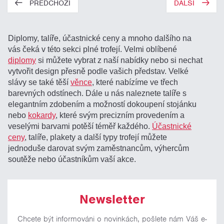
PŘEDCHOZÍ
DALŠÍ
Diplomy, talíře, účastnické ceny a mnoho dalšího na
vás čeká v této sekci plné trofejí. Velmi oblíbené
diplomy
si můžete vybrat z naší nabídky nebo si nechat
vytvořit design přesně podle vašich představ. Velké
slávy se také těší
věnce
, které nabízíme ve třech
barevných odstínech. Dále u nás naleznete talíře s
elegantním zdobením a možností dokoupení stojánku
nebo
kokardy
, které svým precizním provedením a
veselými barvami potěší téměř každého.
Účastnické
ceny
, talíře, plakety a další typy trofejí můžete
jednoduše darovat svým zaměstnancům, výhercům
soutěže nebo účastníkům vaší akce.
Newsletter
Chcete být informováni o novinkách, pošlete nám Váš e-