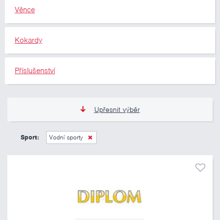
Věnce
Kokardy
Příslušenství
Upřesnit výběr
11 Kč
10 460 Kč
Sport:
Vodní sporty
Pouze skladem