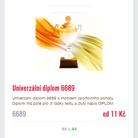
Univerzální diplom 6689
Univerzální diplom 6689 s motivem sportovního poháru.
Diplom má pole pro 3 řádky textu a žlutý nápis DIPLOM.
Univerzální diplom 6689 máme ve formátu A4 a A5. Tento
6689
od 11 Kč
diplom je vhodný pro většinu událostí, ke kterým by se hodil i
zobrazený sportovní pohár. Papírový diplom s univerzálním
motivem poháru má gramáž 250 g/m2.
A4
|
A5