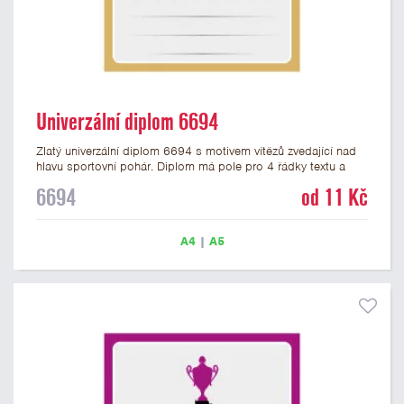
Univerzální diplom 6694
Zlatý univerzální diplom 6694 s motivem vítězů zvedající nad
hlavu sportovní pohár. Diplom má pole pro 4 řádky textu a
zlatý nápis DIPLOM. Univerzální diplom 6694 máme ve
6694
od 11 Kč
formátu A4 a A5. Tento univerzální diplom je vhodný pro
většinu týmových soutěží, ke kterým by se hodil jako ocenění
zobrazený sportovní pohár. Papírový diplom s univerzálním
A4
|
A5
motivem vítězů s pohárem má gramáž 250 g/m2.