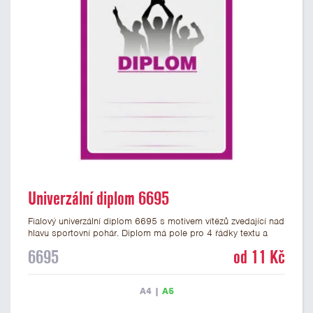
Univerzální diplom 6695
Fialový univerzální diplom 6695 s motivem vítězů zvedající nad
hlavu sportovní pohár. Diplom má pole pro 4 řádky textu a
fialový nápis DIPLOM. Univerzální diplom 6695 máme ve
6695
od 11 Kč
formátu A4 a A5. Tento univerzální diplom je vhodný pro
většinu týmových soutěží, ke kterým by se hodil jako ocenění
zobrazený sportovní pohár. Papírový diplom s univerzálním
A4
|
A5
motivem vítězů s pohárem má gramáž 250 g/m2.