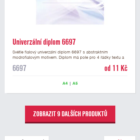
Univerzální diplom 6697
Světle fialový univerzální diplom 6697 s abstraktním
modrofialovým motivem. Diplom má pole pro 4 řádky textu a
šeříkově fialový nápis DIPLOM. Univerzální diplom 6697 máme
6697
od 11 Kč
ve formátu A4 a A5. Papírový diplom s univerzálním
abstraktním motivem má gramáž 250 g/m2.
A4
|
A5
ZOBRAZIT 9 DALŠÍCH PRODUKTŮ