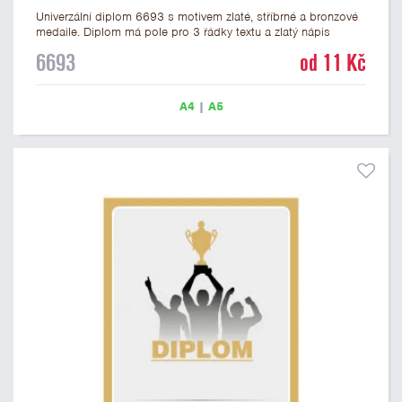
Univerzální diplom 6693 s motivem zlaté, stříbrné a bronzové
medaile. Diplom má pole pro 3 řádky textu a zlatý nápis
DIPLOM. Univerzální diplom 6693 máme ve formátu A4 a A5.
6693
od 11 Kč
Tento univerzální diplom je vhodný pro většinu událostí, ke
kterým by se hodily jako ocenění i zobrazené medaile.
Papírový diplom s univerzálním motivem medailí má gramáž
A4
|
A5
250 g/m2.