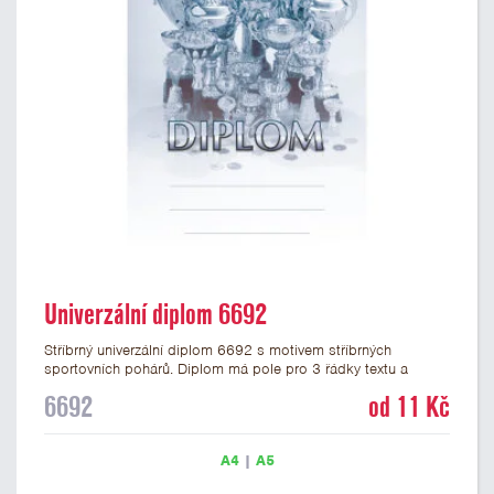
Univerzální diplom 6692
Stříbrný univerzální diplom 6692 s motivem stříbrných
sportovních pohárů. Diplom má pole pro 3 řádky textu a
stříbrný nápis DIPLOM. Univerzální diplom 6692 máme ve
6692
od 11 Kč
formátu A4 a A5. Tento univerzální diplom je vhodný pro
většinu událostí, ke kterým by se hodily jako ocenění i
zobrazené sportovní poháry. Papírový diplom s univerzálním
A4
|
A5
motivem pohárů má gramáž 250 g/m2.