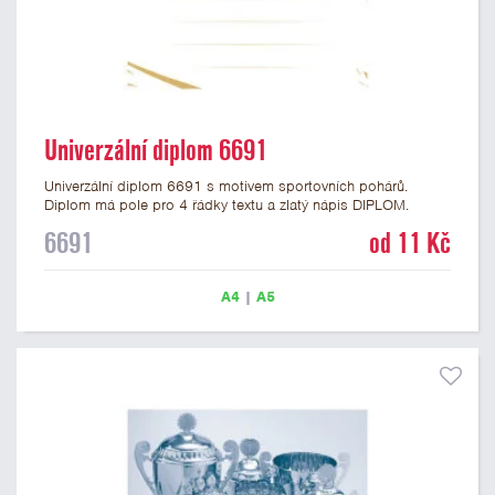
Univerzální diplom 6691
Univerzální diplom 6691 s motivem sportovních pohárů.
Diplom má pole pro 4 řádky textu a zlatý nápis DIPLOM.
Univerzální diplom 6691 máme ve formátu A4 a A5. Tento
6691
od 11 Kč
univerzální diplom je vhodný pro většinu událostí, ke kterým by
se hodil i zobrazený sportovní pohár. Papírový diplom s
univerzálním motivem sportovních pohárů má gramáž 250
A4
|
A5
g/m2.