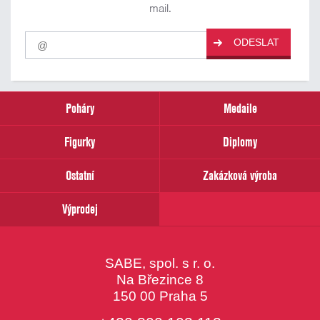
mail.
Pro
ODESLAT
odběr
našich
novinek
zadejte
prosím
Poháry
Medaile
Váš
email
Figurky
Diplomy
Ostatní
Zakázková výroba
Výprodej
SABE, spol. s r. o.
Na Březince 8
150 00 Praha 5