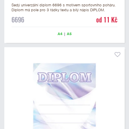
Šedý univerzální diplom 6696 s motivem sportovního poháru.
Diplom má pole pro 3 řádky textu a bílý nápis DIPLOM.
Univerzální diplom 6696 máme ve formátu A4 a A5. Tento
6696
od 11 Kč
univerzální diplom je vhodný pro většinu soutěží, ke kterým by
se jako ocenění hodil zobrazený sportovní pohár. Papírový
diplom s univerzálním motivem sportovního poháru má
A4
|
A5
gramáž 250 g/m2.