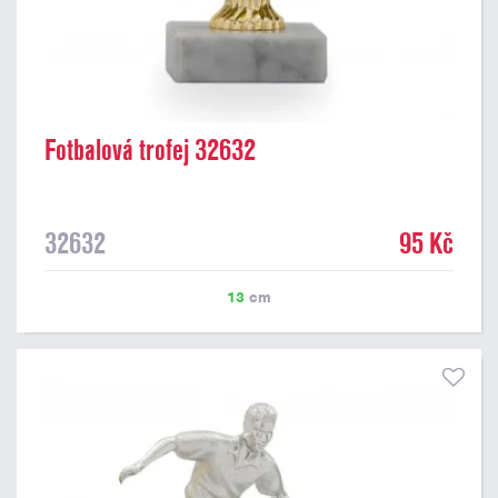
Fotbalová trofej 32632
32632
95 Kč
13
cm