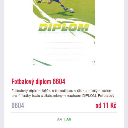
Fotbalový diplom 6604
Fotbalový diplom 6604 s fotbalistou v útoku, s bílým polem
pro 4 řádky textu a žlutozeleným nápisem DIPLOM. Fotbalový
diplom 6604 máme ve formátu A4 a A5. Papírový diplom má
6604
od 11 Kč
gramáž 250 g/m2.
A4
|
A5