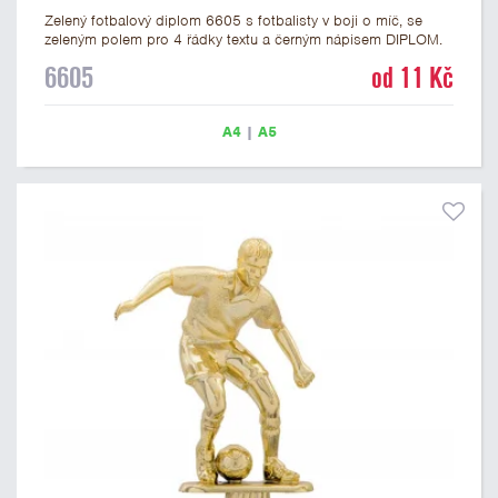
Zelený fotbalový diplom 6605 s fotbalisty v boji o míč, se
zeleným polem pro 4 řádky textu a černým nápisem DIPLOM.
Fotbalový diplom 6605 máme ve formátu A4 a A5. Papírový
6605
od 11 Kč
diplom má gramáž 250 g/m2.
A4
|
A5