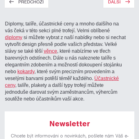
PŘEDCHOZÍ
DALŠÍ
Diplomy, talíře, účastnické ceny a mnoho dalšího na
vás čeká v této sekci plné trofejí. Velmi oblíbené
diplomy
si můžete vybrat z naší nabídky nebo si nechat
vytvořit design přesně podle vašich představ. Velké
slávy se také těší
věnce
, které nabízíme ve třech
barevných odstínech. Dále u nás naleznete talíře s
elegantním zdobením a možností dokoupení stojánku
nebo
kokardy
, které svým precizním provedením a
veselými barvami potěší téměř každého.
Účastnické
ceny
, talíře, plakety a další typy trofejí můžete
jednoduše darovat svým zaměstnancům, výhercům
soutěže nebo účastníkům vaší akce.
Newsletter
Chcete být informováni o novinkách, pošlete nám Váš e-