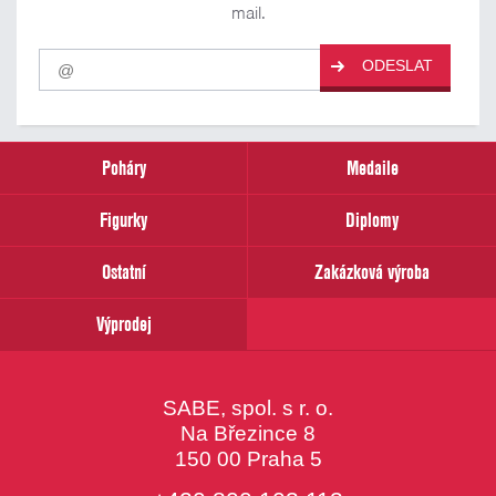
mail.
Pro
ODESLAT
odběr
našich
novinek
zadejte
prosím
Poháry
Medaile
Váš
email
Figurky
Diplomy
Ostatní
Zakázková výroba
Výprodej
SABE, spol. s r. o.
Na Březince 8
150 00 Praha 5