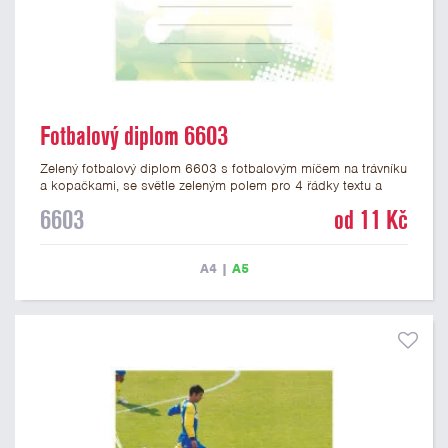
Fotbalový diplom 6603
Zelený fotbalový diplom 6603 s fotbalovým míčem na trávníku
a kopačkami, se světle zeleným polem pro 4 řádky textu a
zeleným nápisem DIPLOM. Fotbalový diplom 6603 máme ve
6603
od 11 Kč
formátu A4 a A5. Papírový diplom má gramáž 250 g/m2.
A4
|
A5