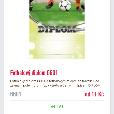
Fotbalový diplom 6601
Fotbalový diplom 6601 s fotbalovým míčem na trávníku, se
zeleným polem pro 4 řádky textu a černým nápisem DIPLOM.
Fotbalový diplom 6601 máme ve formátu A4 a A5. Gramáž
6601
od 11 Kč
papírového diplomu je 250 g/m2.
A4
|
A5