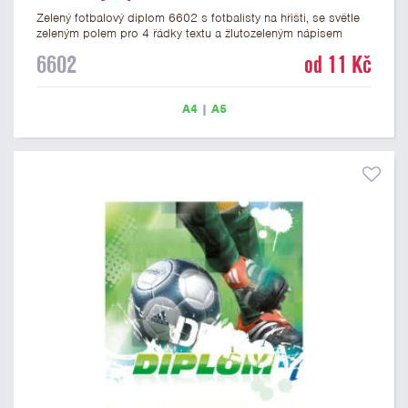
Zelený fotbalový diplom 6602 s fotbalisty na hřišti, se světle
zeleným polem pro 4 řádky textu a žlutozeleným nápisem
DIPLOM. Fotbalový diplom 6602 máme ve formátu A4 a A5.
6602
od 11 Kč
Papírový diplom má gramáž 250 g/m2.
A4
|
A5