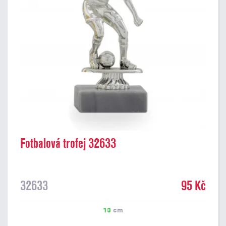
Fotbalová trofej 32633
32633
95 Kč
13
cm