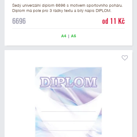
Šedý univerzální diplom 6696 s motivem sportovního poháru.
Diplom má pole pro 3 řádky textu a bílý nápis DIPLOM.
Univerzální diplom 6696 máme ve formátu A4 a A5. Tento
6696
od 11 Kč
univerzální diplom je vhodný pro většinu soutěží, ke kterým by
se jako ocenění hodil zobrazený sportovní pohár. Papírový
diplom s univerzálním motivem sportovního poháru má
A4
|
A5
gramáž 250 g/m2.