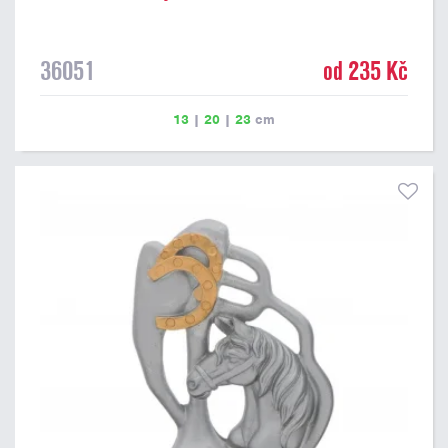
36051
od 235 Kč
13
|
20
|
23
cm