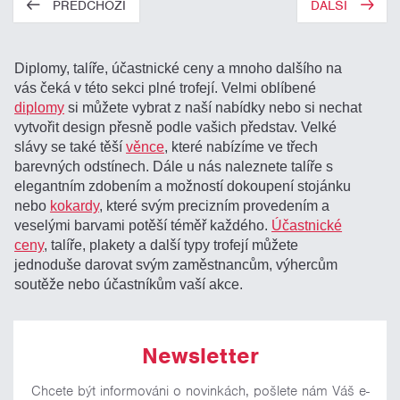
PŘEDCHOZÍ
DALŠÍ
Diplomy, talíře, účastnické ceny a mnoho dalšího na
vás čeká v této sekci plné trofejí. Velmi oblíbené
diplomy
si můžete vybrat z naší nabídky nebo si nechat
vytvořit design přesně podle vašich představ. Velké
slávy se také těší
věnce
, které nabízíme ve třech
barevných odstínech. Dále u nás naleznete talíře s
elegantním zdobením a možností dokoupení stojánku
nebo
kokardy
, které svým precizním provedením a
veselými barvami potěší téměř každého.
Účastnické
ceny
, talíře, plakety a další typy trofejí můžete
jednoduše darovat svým zaměstnancům, výhercům
soutěže nebo účastníkům vaší akce.
Newsletter
Chcete být informováni o novinkách, pošlete nám Váš e-