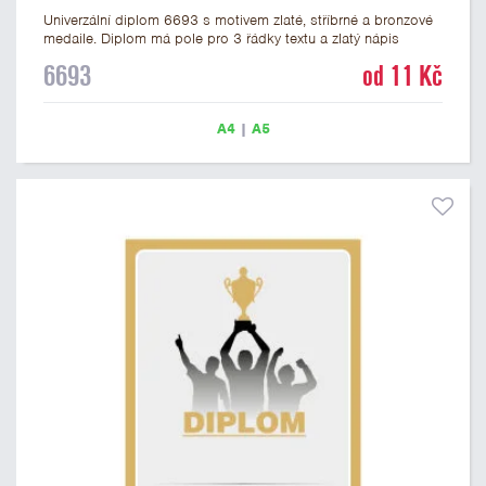
Univerzální diplom 6693 s motivem zlaté, stříbrné a bronzové
medaile. Diplom má pole pro 3 řádky textu a zlatý nápis
DIPLOM. Univerzální diplom 6693 máme ve formátu A4 a A5.
6693
od 11 Kč
Tento univerzální diplom je vhodný pro většinu událostí, ke
kterým by se hodily jako ocenění i zobrazené medaile.
Papírový diplom s univerzálním motivem medailí má gramáž
A4
|
A5
250 g/m2.