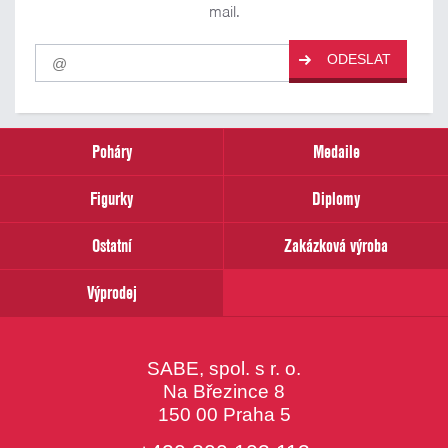
mail.
Pro
ODESLAT
odběr
našich
novinek
zadejte
prosím
Poháry
Medaile
Váš
email
Figurky
Diplomy
Ostatní
Zakázková výroba
Výprodej
SABE, spol. s r. o.
Na Březince 8
150 00 Praha 5