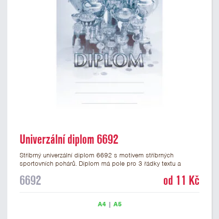
Univerzální diplom 6692
Stříbrný univerzální diplom 6692 s motivem stříbrných
sportovních pohárů. Diplom má pole pro 3 řádky textu a
stříbrný nápis DIPLOM. Univerzální diplom 6692 máme ve
6692
od 11 Kč
formátu A4 a A5. Tento univerzální diplom je vhodný pro
většinu událostí, ke kterým by se hodily jako ocenění i
zobrazené sportovní poháry. Papírový diplom s univerzálním
A4
|
A5
motivem pohárů má gramáž 250 g/m2.