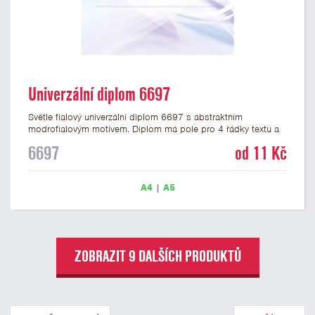
Univerzální diplom 6697
Světle fialový univerzální diplom 6697 s abstraktním
modrofialovým motivem. Diplom má pole pro 4 řádky textu a
šeříkově fialový nápis DIPLOM. Univerzální diplom 6697 máme
6697
od 11 Kč
ve formátu A4 a A5. Papírový diplom s univerzálním
abstraktním motivem má gramáž 250 g/m2.
A4
|
A5
ZOBRAZIT 9 DALŠÍCH PRODUKTŮ