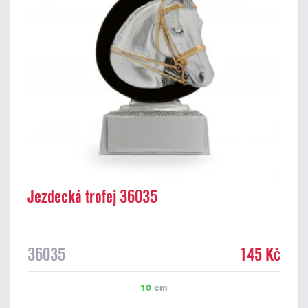
Jezdecká trofej 36035
36035
145 Kč
10
cm