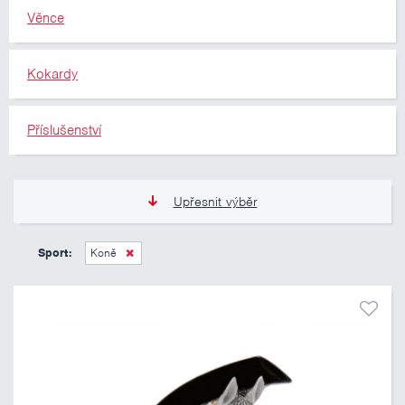
Věnce
Kokardy
Příslušenství
Upřesnit výběr
11 Kč
10 460 Kč
Sport:
Koně
Pouze skladem