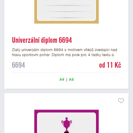
Univerzální diplom 6694
Zlatý univerzální diplom 6694 s motivem vítězů zvedající nad
hlavu sportovní pohár. Diplom má pole pro 4 řádky textu a
zlatý nápis DIPLOM. Univerzální diplom 6694 máme ve
6694
od 11 Kč
formátu A4 a A5. Tento univerzální diplom je vhodný pro
většinu týmových soutěží, ke kterým by se hodil jako ocenění
zobrazený sportovní pohár. Papírový diplom s univerzálním
A4
|
A5
motivem vítězů s pohárem má gramáž 250 g/m2.