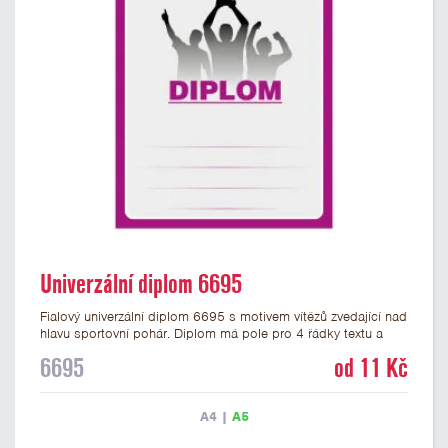
Univerzální diplom 6695
Fialový univerzální diplom 6695 s motivem vítězů zvedající nad
hlavu sportovní pohár. Diplom má pole pro 4 řádky textu a
fialový nápis DIPLOM. Univerzální diplom 6695 máme ve
6695
od 11 Kč
formátu A4 a A5. Tento univerzální diplom je vhodný pro
většinu týmových soutěží, ke kterým by se hodil jako ocenění
zobrazený sportovní pohár. Papírový diplom s univerzálním
A4
|
A5
motivem vítězů s pohárem má gramáž 250 g/m2.