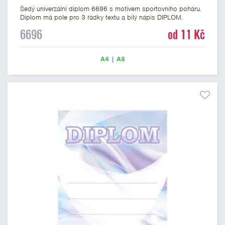
Šedý univerzální diplom 6696 s motivem sportovního poháru.
Diplom má pole pro 3 řádky textu a bílý nápis DIPLOM.
Univerzální diplom 6696 máme ve formátu A4 a A5. Tento
6696
od 11 Kč
univerzální diplom je vhodný pro většinu soutěží, ke kterým by
se jako ocenění hodil zobrazený sportovní pohár. Papírový
diplom s univerzálním motivem sportovního poháru má
A4
|
A5
gramáž 250 g/m2.