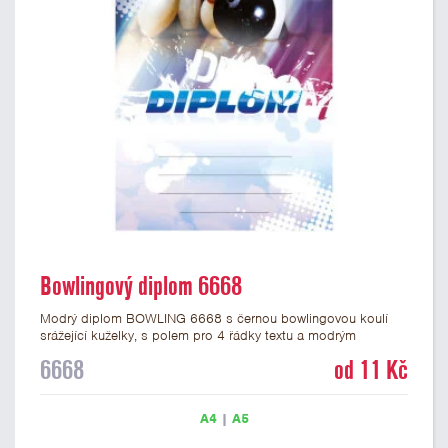
Bowlingový diplom 6668
Modrý diplom BOWLING 6668 s černou bowlingovou koulí
srážející kuželky, s polem pro 4 řádky textu a modrým
nápisem DIPLOM. Bowlingový diplom 6668 máme ve formátu
6668
od 11 Kč
A4 a A5. Papírový diplom s motivem bowlingu a kuželek má
gramáž 250 g/m2.
A4
|
A5