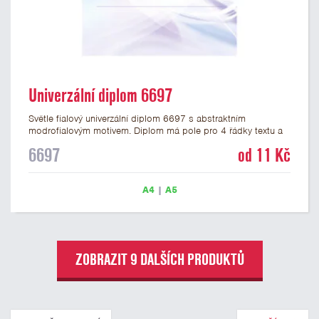
Univerzální diplom 6697
Světle fialový univerzální diplom 6697 s abstraktním
modrofialovým motivem. Diplom má pole pro 4 řádky textu a
šeříkově fialový nápis DIPLOM. Univerzální diplom 6697 máme
6697
od 11 Kč
ve formátu A4 a A5. Papírový diplom s univerzálním
abstraktním motivem má gramáž 250 g/m2.
A4
|
A5
ZOBRAZIT 9 DALŠÍCH PRODUKTŮ