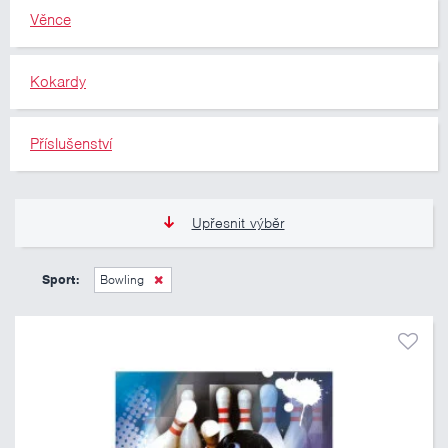
Věnce
Kokardy
Příslušenství
Upřesnit výběr
11 Kč
10 460 Kč
Sport:
Bowling
Pouze skladem