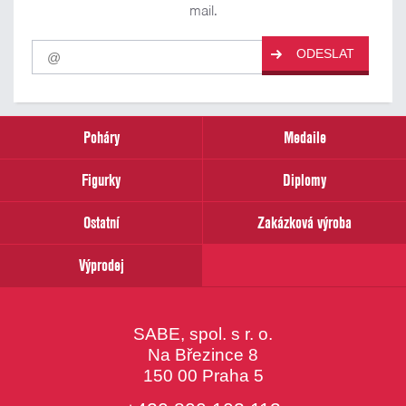
mail.
Pro
ODESLAT
odběr
našich
novinek
zadejte
prosím
Poháry
Medaile
Váš
email
Figurky
Diplomy
Ostatní
Zakázková výroba
Výprodej
SABE, spol. s r. o.
Na Březince 8
150 00 Praha 5