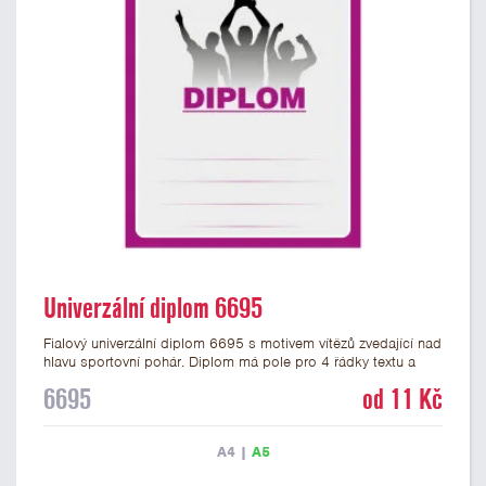
Univerzální diplom 6695
Fialový univerzální diplom 6695 s motivem vítězů zvedající nad
hlavu sportovní pohár. Diplom má pole pro 4 řádky textu a
fialový nápis DIPLOM. Univerzální diplom 6695 máme ve
6695
od 11 Kč
formátu A4 a A5. Tento univerzální diplom je vhodný pro
většinu týmových soutěží, ke kterým by se hodil jako ocenění
zobrazený sportovní pohár. Papírový diplom s univerzálním
A4
|
A5
motivem vítězů s pohárem má gramáž 250 g/m2.