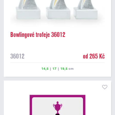
Bowlingové trofeje 36012
36012
od 265 Kč
14,5
|
17
|
19,5
cm