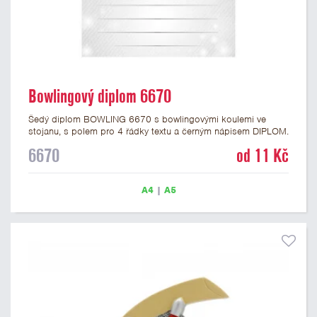
Bowlingový diplom 6670
Šedý diplom BOWLING 6670 s bowlingovými koulemi ve
stojanu, s polem pro 4 řádky textu a černým nápisem DIPLOM.
Bowlingový diplom 6670 máme ve formátu A4 a A5. Papírový
6670
od 11 Kč
diplom s motivem bowlingu a kuželek má gramáž 250 g/m2.
A4
|
A5