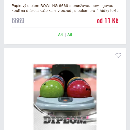
Papírový diplom BOWLING 6669 s oranžovou bowlingovou
koulí na dráze a kuželkami v pozadí, s polem pro 4 řádky textu
a černým nápisem DIPLOM. Bowlingový diplom 6669 máme
6669
od 11 Kč
ve formátu A4 a A5. Papírový diplom s motivem bowlingu a
kuželek má gramáž 250 g/m2.
A4
|
A5