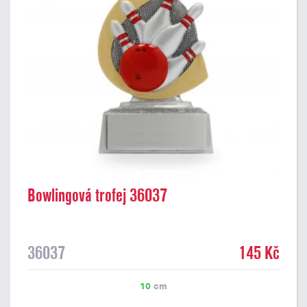
Bowlingová trofej 36037
36037
145 Kč
10
cm