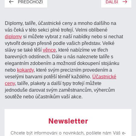
PŘEDCHOZÍ
DALŠÍ
Diplomy, talíře, účastnické ceny a mnoho dalšího na
vás čeká v této sekci plné trofejí. Velmi oblíbené
diplomy
si můžete vybrat z naší nabídky nebo si nechat
vytvořit design přesně podle vašich představ. Velké
slávy se také těší
věnce
, které nabízíme ve třech
barevných odstínech. Dále u nás naleznete talíře s
elegantním zdobením a možností dokoupení stojánku
nebo
kokardy
, které svým precizním provedením a
veselými barvami potěší téměř každého.
Účastnické
ceny
, talíře, plakety a další typy trofejí můžete
jednoduše darovat svým zaměstnancům, výhercům
soutěže nebo účastníkům vaší akce.
Newsletter
Chcete být informováni o novinkách, pošlete nám Váš e-