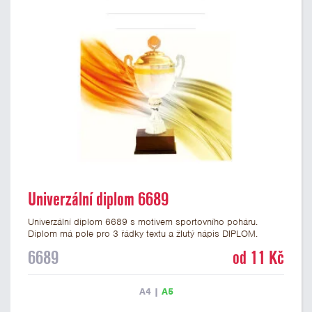
Univerzální diplom 6689
Univerzální diplom 6689 s motivem sportovního poháru.
Diplom má pole pro 3 řádky textu a žlutý nápis DIPLOM.
Univerzální diplom 6689 máme ve formátu A4 a A5. Tento
6689
od 11 Kč
diplom je vhodný pro většinu událostí, ke kterým by se hodil i
zobrazený sportovní pohár. Papírový diplom s univerzálním
motivem poháru má gramáž 250 g/m2.
A4
|
A5