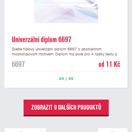
Univerzální diplom 6697
Světle fialový univerzální diplom 6697 s abstraktním
modrofialovým motivem. Diplom má pole pro 4 řádky textu a
šeříkově fialový nápis DIPLOM. Univerzální diplom 6697 máme
6697
od 11 Kč
ve formátu A4 a A5. Papírový diplom s univerzálním
abstraktním motivem má gramáž 250 g/m2.
A4
|
A5
ZOBRAZIT 9 DALŠÍCH PRODUKTŮ