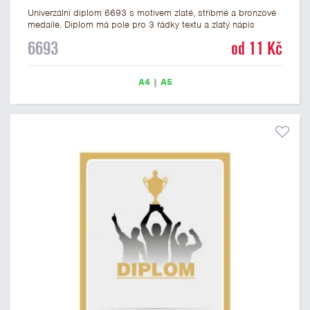
Univerzální diplom 6693 s motivem zlaté, stříbrné a bronzové
medaile. Diplom má pole pro 3 řádky textu a zlatý nápis
DIPLOM. Univerzální diplom 6693 máme ve formátu A4 a A5.
6693
od 11 Kč
Tento univerzální diplom je vhodný pro většinu událostí, ke
kterým by se hodily jako ocenění i zobrazené medaile.
Papírový diplom s univerzálním motivem medailí má gramáž
A4
|
A5
250 g/m2.