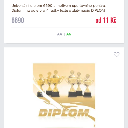
Univerzální diplom 6690 s motivem sportovního poháru.
Diplom má pole pro 4 řádky textu a zlatý nápis DIPLOM
vyvedený psacím písmem. Univerzální diplom 6690 máme ve
6690
od 11 Kč
formátu A4 a A5. Tento diplom je vhodný pro většinu událostí,
ke kterým by se hodil i zobrazený sportovní pohár. Papírový
diplom s univerzálním motivem poháru má gramáž 250 g/m2.
A4
|
A5