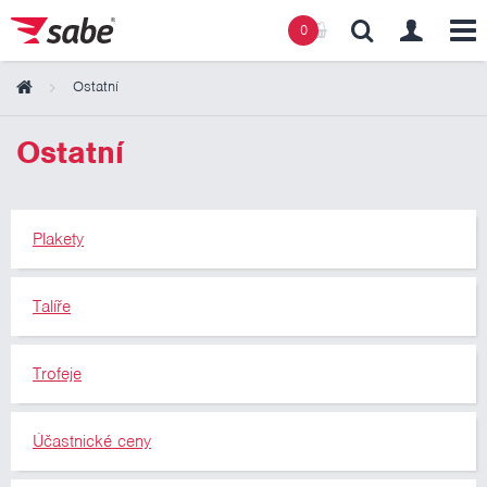
0
Ostatní
Obsah košíku
Ostatní
Košík zeje prázdnotou
Plakety
Talíře
Trofeje
Účastnické ceny