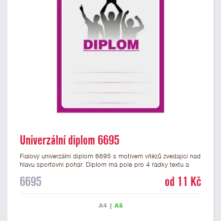
Univerzální diplom 6695
Fialový univerzální diplom 6695 s motivem vítězů zvedající nad
hlavu sportovní pohár. Diplom má pole pro 4 řádky textu a
fialový nápis DIPLOM. Univerzální diplom 6695 máme ve
6695
od 11 Kč
formátu A4 a A5. Tento univerzální diplom je vhodný pro
většinu týmových soutěží, ke kterým by se hodil jako ocenění
zobrazený sportovní pohár. Papírový diplom s univerzálním
A4
|
A5
motivem vítězů s pohárem má gramáž 250 g/m2.