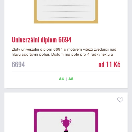
Univerzální diplom 6694
Zlatý univerzální diplom 6694 s motivem vítězů zvedající nad
hlavu sportovní pohár. Diplom má pole pro 4 řádky textu a
zlatý nápis DIPLOM. Univerzální diplom 6694 máme ve
6694
od 11 Kč
formátu A4 a A5. Tento univerzální diplom je vhodný pro
většinu týmových soutěží, ke kterým by se hodil jako ocenění
zobrazený sportovní pohár. Papírový diplom s univerzálním
A4
|
A5
motivem vítězů s pohárem má gramáž 250 g/m2.