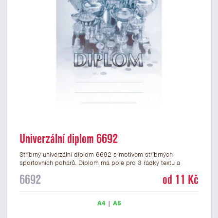
Univerzální diplom 6692
Stříbrný univerzální diplom 6692 s motivem stříbrných
sportovních pohárů. Diplom má pole pro 3 řádky textu a
stříbrný nápis DIPLOM. Univerzální diplom 6692 máme ve
6692
od 11 Kč
formátu A4 a A5. Tento univerzální diplom je vhodný pro
většinu událostí, ke kterým by se hodily jako ocenění i
zobrazené sportovní poháry. Papírový diplom s univerzálním
A4
|
A5
motivem pohárů má gramáž 250 g/m2.