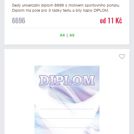
Šedý univerzální diplom 6696 s motivem sportovního poháru.
Diplom má pole pro 3 řádky textu a bílý nápis DIPLOM.
Univerzální diplom 6696 máme ve formátu A4 a A5. Tento
6696
od 11 Kč
univerzální diplom je vhodný pro většinu soutěží, ke kterým by
se jako ocenění hodil zobrazený sportovní pohár. Papírový
diplom s univerzálním motivem sportovního poháru má
A4
|
A5
gramáž 250 g/m2.