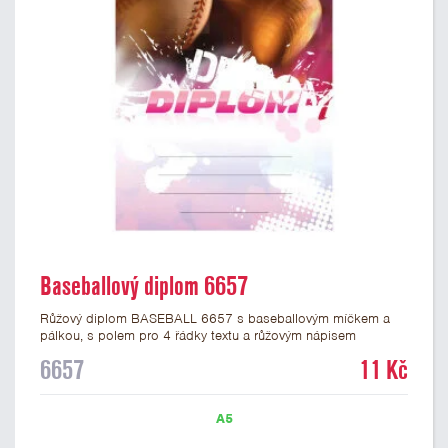
Baseballový diplom 6657
Růžový diplom BASEBALL 6657 s baseballovým míčkem a
pálkou, s polem pro 4 řádky textu a růžovým nápisem
DIPLOM. Baseballový diplom 6657 máme ve formátu A4 a
6657
11 Kč
A5. Papírový diplom s motivem baseballu má gramáž 250
g/m2.
A5