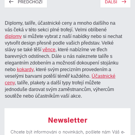
PŘEDCHOZÍ
DALŠÍ
Diplomy, talíře, účastnické ceny a mnoho dalšího na
vás čeká v této sekci plné trofejí. Velmi oblíbené
diplomy
si můžete vybrat z naší nabídky nebo si nechat
vytvořit design přesně podle vašich představ. Velké
slávy se také těší
věnce
, které nabízíme ve třech
barevných odstínech. Dále u nás naleznete talíře s
elegantním zdobením a možností dokoupení stojánku
nebo
kokardy
, které svým precizním provedením a
veselými barvami potěší téměř každého.
Účastnické
ceny
, talíře, plakety a další typy trofejí můžete
jednoduše darovat svým zaměstnancům, výhercům
soutěže nebo účastníkům vaší akce.
Newsletter
Chcete být informováni o novinkách, pošlete nám Váš e-