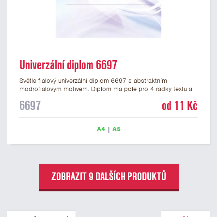
Univerzální diplom 6697
Světle fialový univerzální diplom 6697 s abstraktním
modrofialovým motivem. Diplom má pole pro 4 řádky textu a
šeříkově fialový nápis DIPLOM. Univerzální diplom 6697 máme
6697
od 11 Kč
ve formátu A4 a A5. Papírový diplom s univerzálním
abstraktním motivem má gramáž 250 g/m2.
A4
|
A5
ZOBRAZIT 9 DALŠÍCH PRODUKTŮ