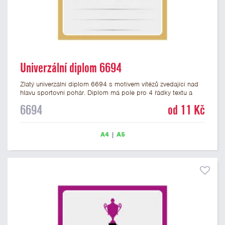
Univerzální diplom 6694
Zlatý univerzální diplom 6694 s motivem vítězů zvedající nad
hlavu sportovní pohár. Diplom má pole pro 4 řádky textu a
zlatý nápis DIPLOM. Univerzální diplom 6694 máme ve
6694
od 11 Kč
formátu A4 a A5. Tento univerzální diplom je vhodný pro
většinu týmových soutěží, ke kterým by se hodil jako ocenění
zobrazený sportovní pohár. Papírový diplom s univerzálním
A4
|
A5
motivem vítězů s pohárem má gramáž 250 g/m2.