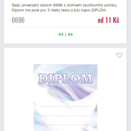
Šedý univerzální diplom 6696 s motivem sportovního poháru.
Diplom má pole pro 3 řádky textu a bílý nápis DIPLOM.
Univerzální diplom 6696 máme ve formátu A4 a A5. Tento
6696
od 11 Kč
univerzální diplom je vhodný pro většinu soutěží, ke kterým by
se jako ocenění hodil zobrazený sportovní pohár. Papírový
diplom s univerzálním motivem sportovního poháru má
A4
|
A5
gramáž 250 g/m2.