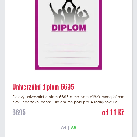
Univerzální diplom 6695
Fialový univerzální diplom 6695 s motivem vítězů zvedající nad
hlavu sportovní pohár. Diplom má pole pro 4 řádky textu a
fialový nápis DIPLOM. Univerzální diplom 6695 máme ve
6695
od 11 Kč
formátu A4 a A5. Tento univerzální diplom je vhodný pro
většinu týmových soutěží, ke kterým by se hodil jako ocenění
zobrazený sportovní pohár. Papírový diplom s univerzálním
A4
|
A5
motivem vítězů s pohárem má gramáž 250 g/m2.