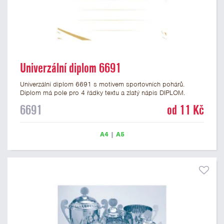
Univerzální diplom 6691
Univerzální diplom 6691 s motivem sportovních pohárů.
Diplom má pole pro 4 řádky textu a zlatý nápis DIPLOM.
Univerzální diplom 6691 máme ve formátu A4 a A5. Tento
6691
od 11 Kč
univerzální diplom je vhodný pro většinu událostí, ke kterým by
se hodil i zobrazený sportovní pohár. Papírový diplom s
univerzálním motivem sportovních pohárů má gramáž 250
A4
|
A5
g/m2.