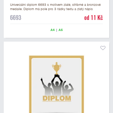
Univerzální diplom 6693 s motivem zlaté, stříbrné a bronzové
medaile. Diplom má pole pro 3 řádky textu a zlatý nápis
DIPLOM. Univerzální diplom 6693 máme ve formátu A4 a A5.
6693
od 11 Kč
Tento univerzální diplom je vhodný pro většinu událostí, ke
kterým by se hodily jako ocenění i zobrazené medaile.
Papírový diplom s univerzálním motivem medailí má gramáž
A4
|
A5
250 g/m2.