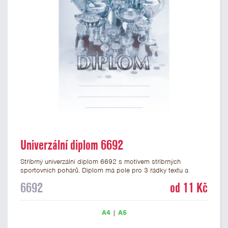
Univerzální diplom 6692
Stříbrný univerzální diplom 6692 s motivem stříbrných
sportovních pohárů. Diplom má pole pro 3 řádky textu a
stříbrný nápis DIPLOM. Univerzální diplom 6692 máme ve
6692
od 11 Kč
formátu A4 a A5. Tento univerzální diplom je vhodný pro
většinu událostí, ke kterým by se hodily jako ocenění i
zobrazené sportovní poháry. Papírový diplom s univerzálním
A4
|
A5
motivem pohárů má gramáž 250 g/m2.