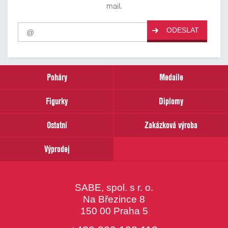
mail.
Pro
ODESLAT
odběr
našich
novinek
zadejte
prosím
Poháry
Medaile
Váš
email
Figurky
Diplomy
Ostatní
Zakázková výroba
Výprodej
SABE, spol. s r. o.
Na Březince 8
150 00 Praha 5