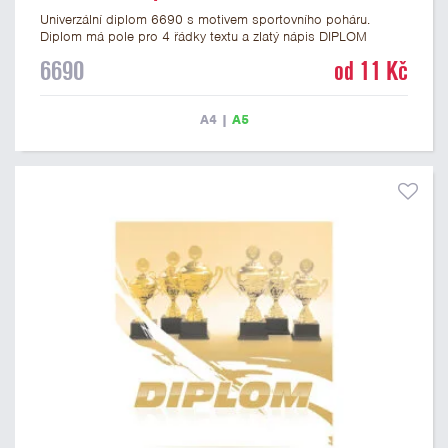
Univerzální diplom 6690 s motivem sportovního poháru.
Diplom má pole pro 4 řádky textu a zlatý nápis DIPLOM
vyvedený psacím písmem. Univerzální diplom 6690 máme ve
6690
od 11 Kč
formátu A4 a A5. Tento diplom je vhodný pro většinu událostí,
ke kterým by se hodil i zobrazený sportovní pohár. Papírový
diplom s univerzálním motivem poháru má gramáž 250 g/m2.
A4
|
A5