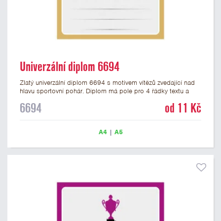
Univerzální diplom 6694
Zlatý univerzální diplom 6694 s motivem vítězů zvedající nad
hlavu sportovní pohár. Diplom má pole pro 4 řádky textu a
zlatý nápis DIPLOM. Univerzální diplom 6694 máme ve
6694
od 11 Kč
formátu A4 a A5. Tento univerzální diplom je vhodný pro
většinu týmových soutěží, ke kterým by se hodil jako ocenění
zobrazený sportovní pohár. Papírový diplom s univerzálním
A4
|
A5
motivem vítězů s pohárem má gramáž 250 g/m2.