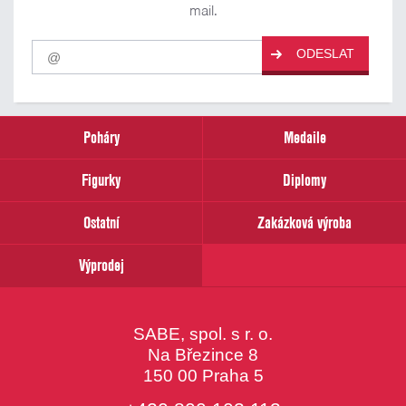
mail.
Pro
ODESLAT
odběr
našich
novinek
zadejte
prosím
Poháry
Medaile
Váš
email
Figurky
Diplomy
Ostatní
Zakázková výroba
Výprodej
SABE, spol. s r. o.
Na Březince 8
150 00 Praha 5