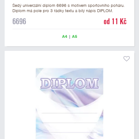
Šedý univerzální diplom 6696 s motivem sportovního poháru.
Diplom má pole pro 3 řádky textu a bílý nápis DIPLOM.
Univerzální diplom 6696 máme ve formátu A4 a A5. Tento
6696
od 11 Kč
univerzální diplom je vhodný pro většinu soutěží, ke kterým by
se jako ocenění hodil zobrazený sportovní pohár. Papírový
diplom s univerzálním motivem sportovního poháru má
A4
|
A5
gramáž 250 g/m2.