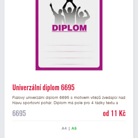
Univerzální diplom 6695
Fialový univerzální diplom 6695 s motivem vítězů zvedající nad
hlavu sportovní pohár. Diplom má pole pro 4 řádky textu a
fialový nápis DIPLOM. Univerzální diplom 6695 máme ve
6695
od 11 Kč
formátu A4 a A5. Tento univerzální diplom je vhodný pro
většinu týmových soutěží, ke kterým by se hodil jako ocenění
zobrazený sportovní pohár. Papírový diplom s univerzálním
A4
|
A5
motivem vítězů s pohárem má gramáž 250 g/m2.