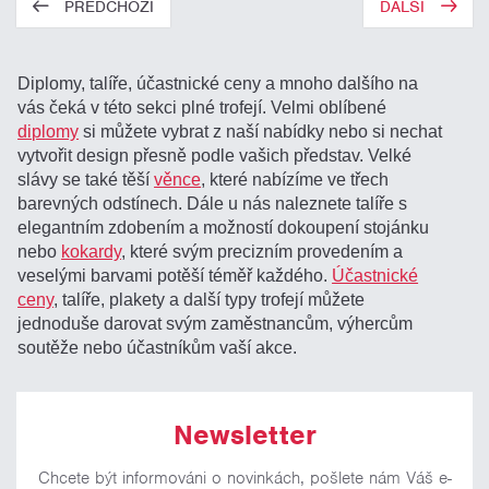
PŘEDCHOZÍ
DALŠÍ
Diplomy, talíře, účastnické ceny a mnoho dalšího na
vás čeká v této sekci plné trofejí. Velmi oblíbené
diplomy
si můžete vybrat z naší nabídky nebo si nechat
vytvořit design přesně podle vašich představ. Velké
slávy se také těší
věnce
, které nabízíme ve třech
barevných odstínech. Dále u nás naleznete talíře s
elegantním zdobením a možností dokoupení stojánku
nebo
kokardy
, které svým precizním provedením a
veselými barvami potěší téměř každého.
Účastnické
ceny
, talíře, plakety a další typy trofejí můžete
jednoduše darovat svým zaměstnancům, výhercům
soutěže nebo účastníkům vaší akce.
Newsletter
Chcete být informováni o novinkách, pošlete nám Váš e-