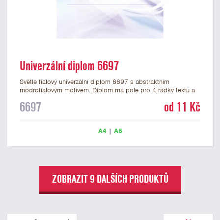
Univerzální diplom 6697
Světle fialový univerzální diplom 6697 s abstraktním
modrofialovým motivem. Diplom má pole pro 4 řádky textu a
šeříkově fialový nápis DIPLOM. Univerzální diplom 6697 máme
6697
od 11 Kč
ve formátu A4 a A5. Papírový diplom s univerzálním
abstraktním motivem má gramáž 250 g/m2.
A4
|
A5
ZOBRAZIT 9 DALŠÍCH PRODUKTŮ