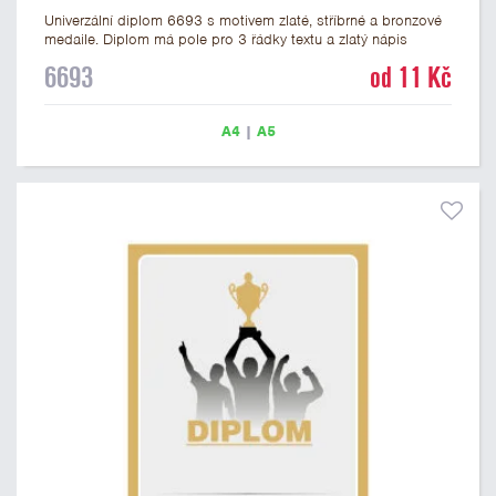
Univerzální diplom 6693 s motivem zlaté, stříbrné a bronzové
medaile. Diplom má pole pro 3 řádky textu a zlatý nápis
DIPLOM. Univerzální diplom 6693 máme ve formátu A4 a A5.
6693
od 11 Kč
Tento univerzální diplom je vhodný pro většinu událostí, ke
kterým by se hodily jako ocenění i zobrazené medaile.
Papírový diplom s univerzálním motivem medailí má gramáž
A4
|
A5
250 g/m2.