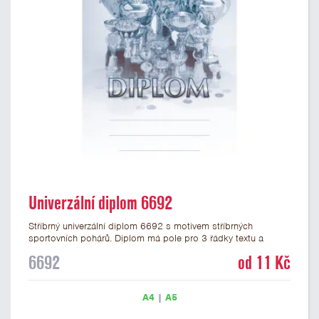
Univerzální diplom 6692
Stříbrný univerzální diplom 6692 s motivem stříbrných
sportovních pohárů. Diplom má pole pro 3 řádky textu a
stříbrný nápis DIPLOM. Univerzální diplom 6692 máme ve
6692
od 11 Kč
formátu A4 a A5. Tento univerzální diplom je vhodný pro
většinu událostí, ke kterým by se hodily jako ocenění i
zobrazené sportovní poháry. Papírový diplom s univerzálním
A4
|
A5
motivem pohárů má gramáž 250 g/m2.