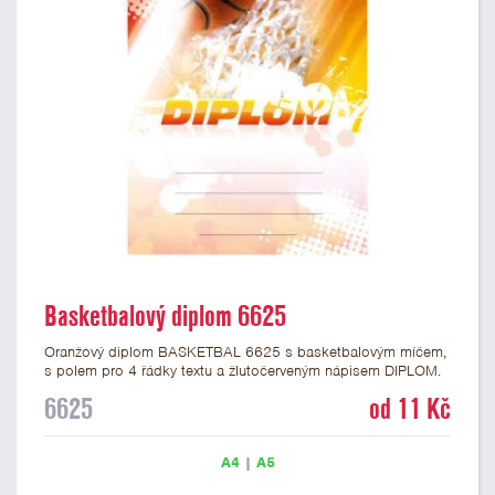
Basketbalový diplom 6625
Oranžový diplom BASKETBAL 6625 s basketbalovým míčem,
s polem pro 4 řádky textu a žlutočerveným nápisem DIPLOM.
Basketbalový diplom 6625 máme ve formátu A4 a A5.
6625
od 11 Kč
Papírový diplom s motivem BASKETBAL má gramáž 250
g/m2.
A4
|
A5