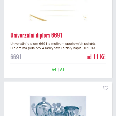
Univerzální diplom 6691
Univerzální diplom 6691 s motivem sportovních pohárů.
Diplom má pole pro 4 řádky textu a zlatý nápis DIPLOM.
Univerzální diplom 6691 máme ve formátu A4 a A5. Tento
6691
od 11 Kč
univerzální diplom je vhodný pro většinu událostí, ke kterým by
se hodil i zobrazený sportovní pohár. Papírový diplom s
univerzálním motivem sportovních pohárů má gramáž 250
A4
|
A5
g/m2.