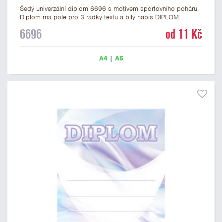
Šedý univerzální diplom 6696 s motivem sportovního poháru.
Diplom má pole pro 3 řádky textu a bílý nápis DIPLOM.
Univerzální diplom 6696 máme ve formátu A4 a A5. Tento
6696
od 11 Kč
univerzální diplom je vhodný pro většinu soutěží, ke kterým by
se jako ocenění hodil zobrazený sportovní pohár. Papírový
diplom s univerzálním motivem sportovního poháru má
A4
|
A5
gramáž 250 g/m2.