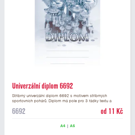
Univerzální diplom 6692
Stříbrný univerzální diplom 6692 s motivem stříbrných
sportovních pohárů. Diplom má pole pro 3 řádky textu a
stříbrný nápis DIPLOM. Univerzální diplom 6692 máme ve
6692
od 11 Kč
formátu A4 a A5. Tento univerzální diplom je vhodný pro
většinu událostí, ke kterým by se hodily jako ocenění i
zobrazené sportovní poháry. Papírový diplom s univerzálním
A4
|
A5
motivem pohárů má gramáž 250 g/m2.