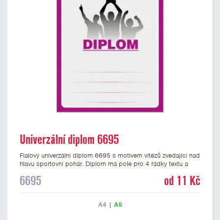
Univerzální diplom 6695
Fialový univerzální diplom 6695 s motivem vítězů zvedající nad
hlavu sportovní pohár. Diplom má pole pro 4 řádky textu a
fialový nápis DIPLOM. Univerzální diplom 6695 máme ve
6695
od 11 Kč
formátu A4 a A5. Tento univerzální diplom je vhodný pro
většinu týmových soutěží, ke kterým by se hodil jako ocenění
zobrazený sportovní pohár. Papírový diplom s univerzálním
A4
|
A5
motivem vítězů s pohárem má gramáž 250 g/m2.