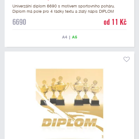
Univerzální diplom 6690 s motivem sportovního poháru.
Diplom má pole pro 4 řádky textu a zlatý nápis DIPLOM
vyvedený psacím písmem. Univerzální diplom 6690 máme ve
6690
od 11 Kč
formátu A4 a A5. Tento diplom je vhodný pro většinu událostí,
ke kterým by se hodil i zobrazený sportovní pohár. Papírový
diplom s univerzálním motivem poháru má gramáž 250 g/m2.
A4
|
A5