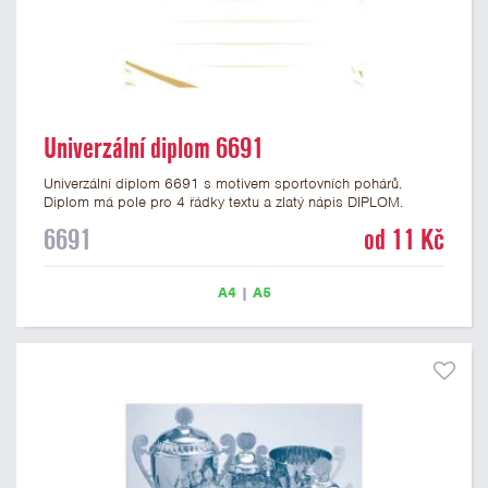
Univerzální diplom 6691
Univerzální diplom 6691 s motivem sportovních pohárů.
Diplom má pole pro 4 řádky textu a zlatý nápis DIPLOM.
Univerzální diplom 6691 máme ve formátu A4 a A5. Tento
6691
od 11 Kč
univerzální diplom je vhodný pro většinu událostí, ke kterým by
se hodil i zobrazený sportovní pohár. Papírový diplom s
univerzálním motivem sportovních pohárů má gramáž 250
A4
|
A5
g/m2.