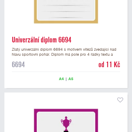
Univerzální diplom 6694
Zlatý univerzální diplom 6694 s motivem vítězů zvedající nad
hlavu sportovní pohár. Diplom má pole pro 4 řádky textu a
zlatý nápis DIPLOM. Univerzální diplom 6694 máme ve
6694
od 11 Kč
formátu A4 a A5. Tento univerzální diplom je vhodný pro
většinu týmových soutěží, ke kterým by se hodil jako ocenění
zobrazený sportovní pohár. Papírový diplom s univerzálním
A4
|
A5
motivem vítězů s pohárem má gramáž 250 g/m2.