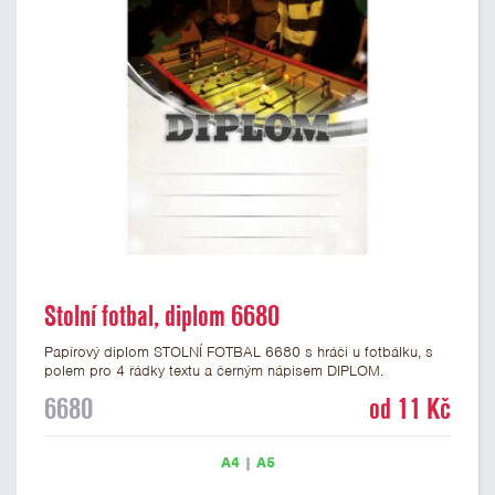
Stolní fotbal, diplom 6680
Papírový diplom STOLNÍ FOTBAL 6680 s hráči u fotbálku, s
polem pro 4 řádky textu a černým nápisem DIPLOM.
Fotbálkový diplom 6680 máme ve formátu A4 a A5. Papírový
6680
od 11 Kč
diplom s motivem fotbálku má gramáž 250 g/m2.
A4
|
A5