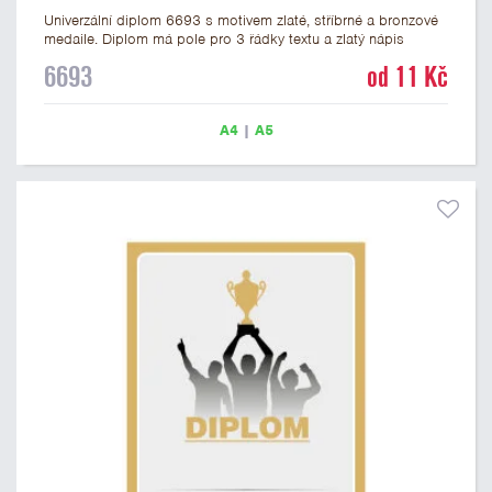
Univerzální diplom 6693 s motivem zlaté, stříbrné a bronzové
medaile. Diplom má pole pro 3 řádky textu a zlatý nápis
DIPLOM. Univerzální diplom 6693 máme ve formátu A4 a A5.
6693
od 11 Kč
Tento univerzální diplom je vhodný pro většinu událostí, ke
kterým by se hodily jako ocenění i zobrazené medaile.
Papírový diplom s univerzálním motivem medailí má gramáž
A4
|
A5
250 g/m2.