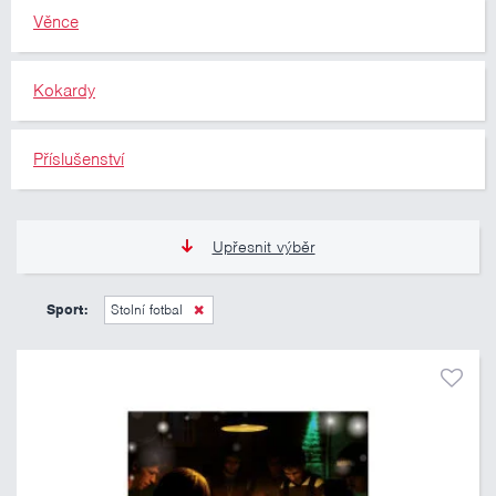
Věnce
Kokardy
Příslušenství
Upřesnit výběr
11 Kč
10 460 Kč
Sport:
Stolní fotbal
Pouze skladem