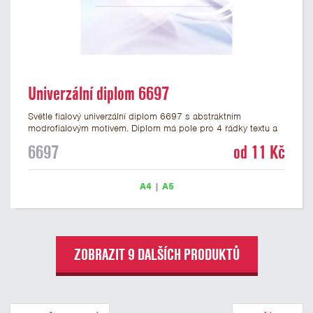
Univerzální diplom 6697
Světle fialový univerzální diplom 6697 s abstraktním
modrofialovým motivem. Diplom má pole pro 4 řádky textu a
šeříkově fialový nápis DIPLOM. Univerzální diplom 6697 máme
6697
od 11 Kč
ve formátu A4 a A5. Papírový diplom s univerzálním
abstraktním motivem má gramáž 250 g/m2.
A4
|
A5
ZOBRAZIT 9 DALŠÍCH PRODUKTŮ