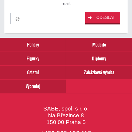
mail.
Pro
ODESLAT
odběr
našich
novinek
zadejte
prosím
Poháry
Medaile
Váš
email
Figurky
Diplomy
Ostatní
Zakázková výroba
Výprodej
SABE, spol. s r. o.
Na Březince 8
150 00 Praha 5