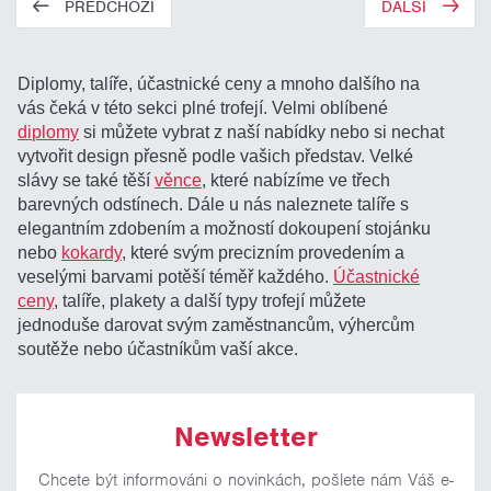
PŘEDCHOZÍ
DALŠÍ
Diplomy, talíře, účastnické ceny a mnoho dalšího na
vás čeká v této sekci plné trofejí. Velmi oblíbené
diplomy
si můžete vybrat z naší nabídky nebo si nechat
vytvořit design přesně podle vašich představ. Velké
slávy se také těší
věnce
, které nabízíme ve třech
barevných odstínech. Dále u nás naleznete talíře s
elegantním zdobením a možností dokoupení stojánku
nebo
kokardy
, které svým precizním provedením a
veselými barvami potěší téměř každého.
Účastnické
ceny
, talíře, plakety a další typy trofejí můžete
jednoduše darovat svým zaměstnancům, výhercům
soutěže nebo účastníkům vaší akce.
Newsletter
Chcete být informováni o novinkách, pošlete nám Váš e-