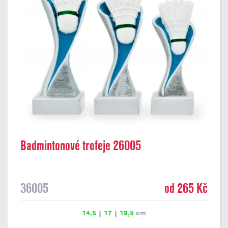
Badmintonové trofeje 26005
36005
od 265 Kč
14,5
|
17
|
19,5
cm