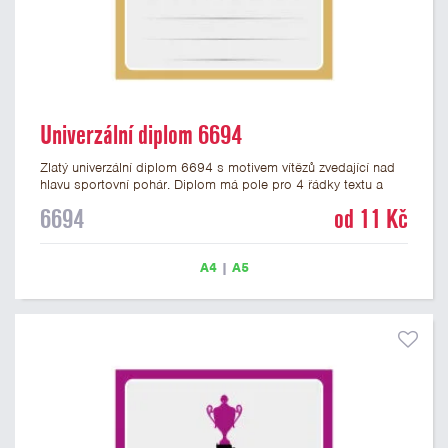
Univerzální diplom 6694
Zlatý univerzální diplom 6694 s motivem vítězů zvedající nad
hlavu sportovní pohár. Diplom má pole pro 4 řádky textu a
zlatý nápis DIPLOM. Univerzální diplom 6694 máme ve
6694
od 11 Kč
formátu A4 a A5. Tento univerzální diplom je vhodný pro
většinu týmových soutěží, ke kterým by se hodil jako ocenění
zobrazený sportovní pohár. Papírový diplom s univerzálním
A4
|
A5
motivem vítězů s pohárem má gramáž 250 g/m2.