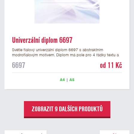
Univerzální diplom 6697
Světle fialový univerzální diplom 6697 s abstraktním
modrofialovým motivem. Diplom má pole pro 4 řádky textu a
šeříkově fialový nápis DIPLOM. Univerzální diplom 6697 máme
6697
od 11 Kč
ve formátu A4 a A5. Papírový diplom s univerzálním
abstraktním motivem má gramáž 250 g/m2.
A4
|
A5
ZOBRAZIT 9 DALŠÍCH PRODUKTŮ