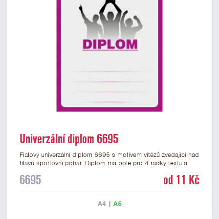
Univerzální diplom 6695
Fialový univerzální diplom 6695 s motivem vítězů zvedající nad
hlavu sportovní pohár. Diplom má pole pro 4 řádky textu a
fialový nápis DIPLOM. Univerzální diplom 6695 máme ve
6695
od 11 Kč
formátu A4 a A5. Tento univerzální diplom je vhodný pro
většinu týmových soutěží, ke kterým by se hodil jako ocenění
zobrazený sportovní pohár. Papírový diplom s univerzálním
A4
|
A5
motivem vítězů s pohárem má gramáž 250 g/m2.