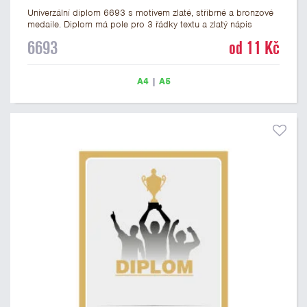
Univerzální diplom 6693 s motivem zlaté, stříbrné a bronzové
medaile. Diplom má pole pro 3 řádky textu a zlatý nápis
DIPLOM. Univerzální diplom 6693 máme ve formátu A4 a A5.
6693
od 11 Kč
Tento univerzální diplom je vhodný pro většinu událostí, ke
kterým by se hodily jako ocenění i zobrazené medaile.
Papírový diplom s univerzálním motivem medailí má gramáž
A4
|
A5
250 g/m2.