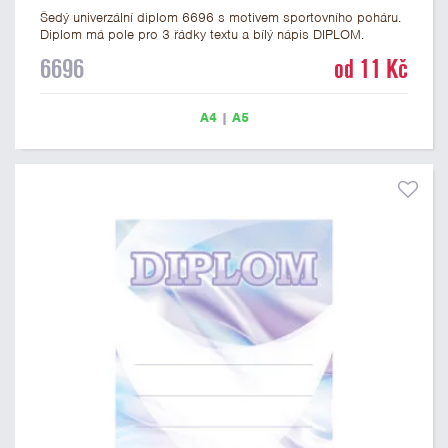
Šedý univerzální diplom 6696 s motivem sportovního poháru.
Diplom má pole pro 3 řádky textu a bílý nápis DIPLOM.
Univerzální diplom 6696 máme ve formátu A4 a A5. Tento
6696
od 11 Kč
univerzální diplom je vhodný pro většinu soutěží, ke kterým by
se jako ocenění hodil zobrazený sportovní pohár. Papírový
diplom s univerzálním motivem sportovního poháru má
A4
|
A5
gramáž 250 g/m2.