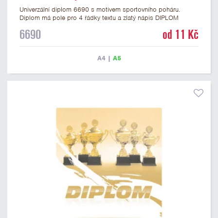
Univerzální diplom 6690 s motivem sportovního poháru.
Diplom má pole pro 4 řádky textu a zlatý nápis DIPLOM
vyvedený psacím písmem. Univerzální diplom 6690 máme ve
6690
od 11 Kč
formátu A4 a A5. Tento diplom je vhodný pro většinu událostí,
ke kterým by se hodil i zobrazený sportovní pohár. Papírový
diplom s univerzálním motivem poháru má gramáž 250 g/m2.
A4
|
A5