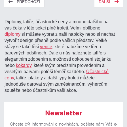
PŘEDCHOZÍ
DALŠÍ
Diplomy, talíře, účastnické ceny a mnoho dalšího na
vás čeká v této sekci plné trofejí. Velmi oblíbené
diplomy
si můžete vybrat z naší nabídky nebo si nechat
vytvořit design přesně podle vašich představ. Velké
slávy se také těší
věnce
, které nabízíme ve třech
barevných odstínech. Dále u nás naleznete talíře s
elegantním zdobením a možností dokoupení stojánku
nebo
kokardy
, které svým precizním provedením a
veselými barvami potěší téměř každého.
Účastnické
ceny
, talíře, plakety a další typy trofejí můžete
jednoduše darovat svým zaměstnancům, výhercům
soutěže nebo účastníkům vaší akce.
Newsletter
Chcete být informováni o novinkách, pošlete nám Váš e-