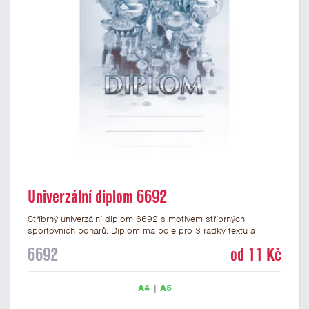
Univerzální diplom 6692
Stříbrný univerzální diplom 6692 s motivem stříbrných
sportovních pohárů. Diplom má pole pro 3 řádky textu a
stříbrný nápis DIPLOM. Univerzální diplom 6692 máme ve
6692
od 11 Kč
formátu A4 a A5. Tento univerzální diplom je vhodný pro
většinu událostí, ke kterým by se hodily jako ocenění i
zobrazené sportovní poháry. Papírový diplom s univerzálním
A4
|
A5
motivem pohárů má gramáž 250 g/m2.