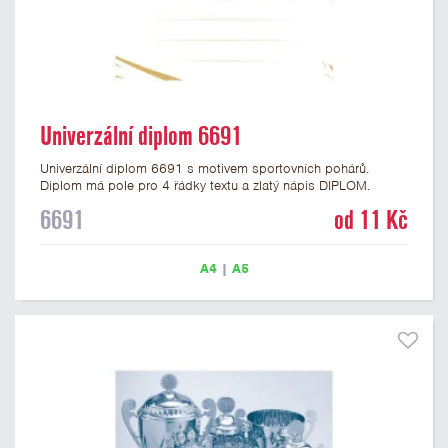
Univerzální diplom 6691
Univerzální diplom 6691 s motivem sportovních pohárů.
Diplom má pole pro 4 řádky textu a zlatý nápis DIPLOM.
Univerzální diplom 6691 máme ve formátu A4 a A5. Tento
6691
od 11 Kč
univerzální diplom je vhodný pro většinu událostí, ke kterým by
se hodil i zobrazený sportovní pohár. Papírový diplom s
univerzálním motivem sportovních pohárů má gramáž 250
A4
|
A5
g/m2.