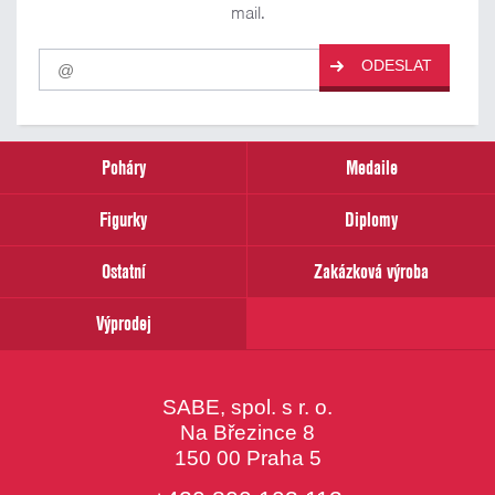
mail.
Pro
ODESLAT
odběr
našich
novinek
zadejte
prosím
Poháry
Medaile
Váš
email
Figurky
Diplomy
Ostatní
Zakázková výroba
Výprodej
SABE, spol. s r. o.
Na Březince 8
150 00 Praha 5