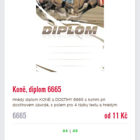
Koně, diplom 6665
Hnědý diplom KONĚ a DOSTIHY 6665 s koňmi při
dostihovém závodě, s polem pro 4 řádky textu a hnědým
nápisem DIPLOM. Dostihový diplom 6665 máme ve formátu
6665
od 11 Kč
A4 a A5. Papírový diplom s motivem závodu koní má gramáž
250 g/m2.
A4
|
A5