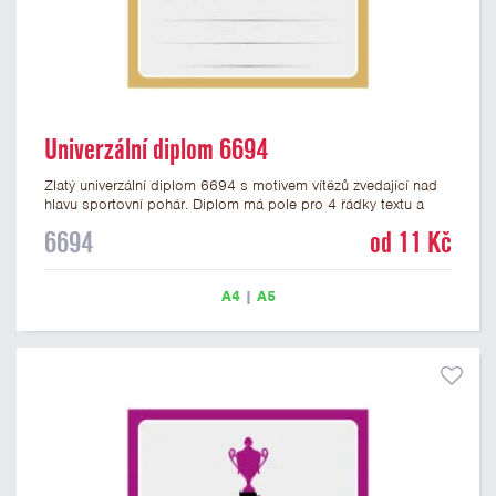
Univerzální diplom 6694
Zlatý univerzální diplom 6694 s motivem vítězů zvedající nad
hlavu sportovní pohár. Diplom má pole pro 4 řádky textu a
zlatý nápis DIPLOM. Univerzální diplom 6694 máme ve
6694
od 11 Kč
formátu A4 a A5. Tento univerzální diplom je vhodný pro
většinu týmových soutěží, ke kterým by se hodil jako ocenění
zobrazený sportovní pohár. Papírový diplom s univerzálním
A4
|
A5
motivem vítězů s pohárem má gramáž 250 g/m2.