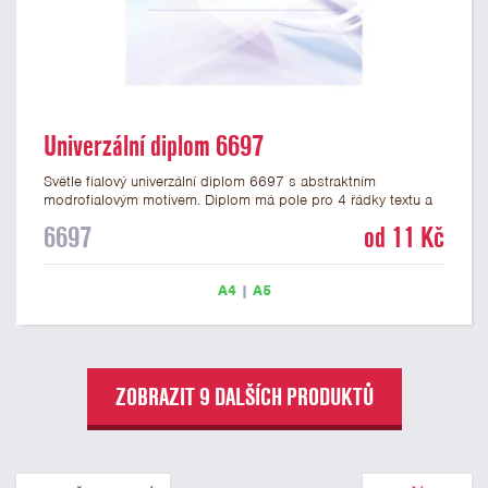
Univerzální diplom 6697
Světle fialový univerzální diplom 6697 s abstraktním
modrofialovým motivem. Diplom má pole pro 4 řádky textu a
šeříkově fialový nápis DIPLOM. Univerzální diplom 6697 máme
6697
od 11 Kč
ve formátu A4 a A5. Papírový diplom s univerzálním
abstraktním motivem má gramáž 250 g/m2.
A4
|
A5
ZOBRAZIT 9 DALŠÍCH PRODUKTŮ