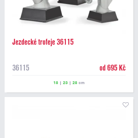
Jezdecké trofeje 36115
36115
od 695 Kč
18
|
23
|
28
cm