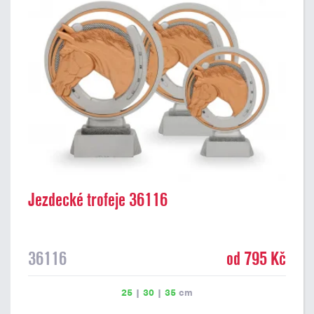
Jezdecké trofeje 36116
36116
od 795 Kč
25
|
30
|
35
cm