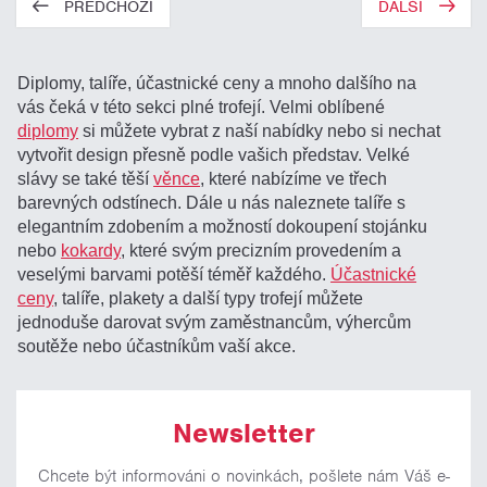
PŘEDCHOZÍ
DALŠÍ
Diplomy, talíře, účastnické ceny a mnoho dalšího na
vás čeká v této sekci plné trofejí. Velmi oblíbené
diplomy
si můžete vybrat z naší nabídky nebo si nechat
vytvořit design přesně podle vašich představ. Velké
slávy se také těší
věnce
, které nabízíme ve třech
barevných odstínech. Dále u nás naleznete talíře s
elegantním zdobením a možností dokoupení stojánku
nebo
kokardy
, které svým precizním provedením a
veselými barvami potěší téměř každého.
Účastnické
ceny
, talíře, plakety a další typy trofejí můžete
jednoduše darovat svým zaměstnancům, výhercům
soutěže nebo účastníkům vaší akce.
Newsletter
Chcete být informováni o novinkách, pošlete nám Váš e-