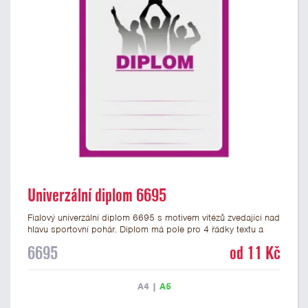
Univerzální diplom 6695
Fialový univerzální diplom 6695 s motivem vítězů zvedající nad
hlavu sportovní pohár. Diplom má pole pro 4 řádky textu a
fialový nápis DIPLOM. Univerzální diplom 6695 máme ve
6695
od 11 Kč
formátu A4 a A5. Tento univerzální diplom je vhodný pro
většinu týmových soutěží, ke kterým by se hodil jako ocenění
zobrazený sportovní pohár. Papírový diplom s univerzálním
A4
|
A5
motivem vítězů s pohárem má gramáž 250 g/m2.