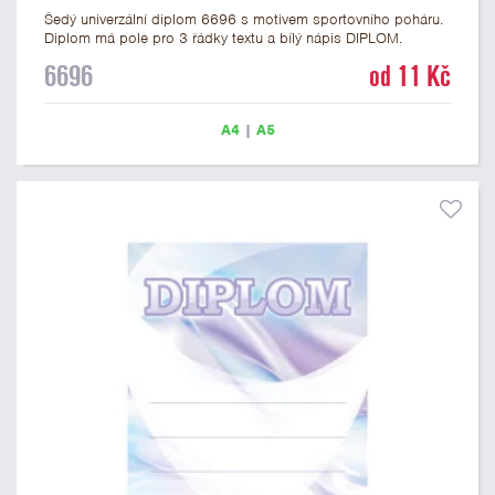
Šedý univerzální diplom 6696 s motivem sportovního poháru.
Diplom má pole pro 3 řádky textu a bílý nápis DIPLOM.
Univerzální diplom 6696 máme ve formátu A4 a A5. Tento
6696
od 11 Kč
univerzální diplom je vhodný pro většinu soutěží, ke kterým by
se jako ocenění hodil zobrazený sportovní pohár. Papírový
diplom s univerzálním motivem sportovního poháru má
A4
|
A5
gramáž 250 g/m2.