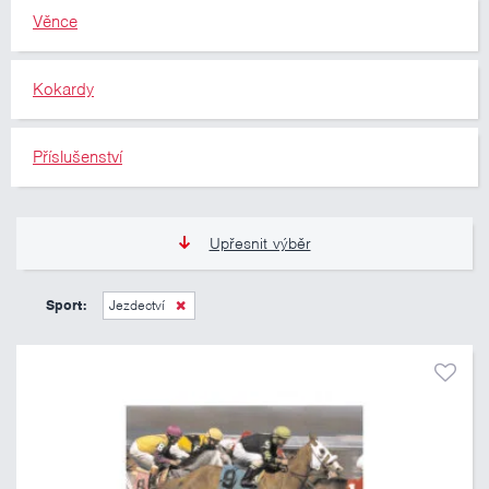
Věnce
Kokardy
Příslušenství
Upřesnit výběr
11 Kč
10 460 Kč
Sport:
Jezdectví
Pouze skladem