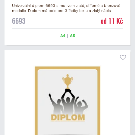
Univerzální diplom 6693 s motivem zlaté, stříbrné a bronzové
medaile. Diplom má pole pro 3 řádky textu a zlatý nápis
DIPLOM. Univerzální diplom 6693 máme ve formátu A4 a A5.
6693
od 11 Kč
Tento univerzální diplom je vhodný pro většinu událostí, ke
kterým by se hodily jako ocenění i zobrazené medaile.
Papírový diplom s univerzálním motivem medailí má gramáž
A4
|
A5
250 g/m2.