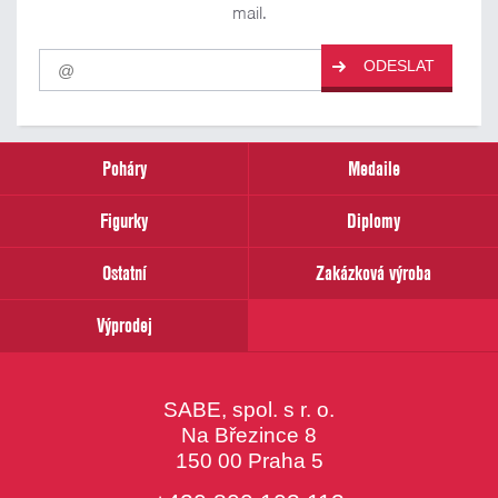
mail.
Pro
ODESLAT
odběr
našich
novinek
zadejte
prosím
Poháry
Medaile
Váš
email
Figurky
Diplomy
Ostatní
Zakázková výroba
Výprodej
SABE, spol. s r. o.
Na Březince 8
150 00 Praha 5