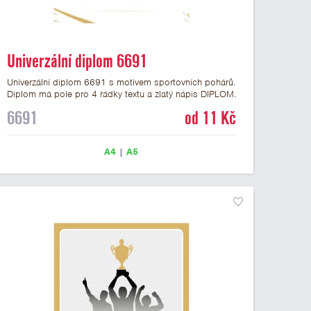
Univerzální diplom 6691
Univerzální diplom 6691 s motivem sportovních pohárů.
Diplom má pole pro 4 řádky textu a zlatý nápis DIPLOM.
Univerzální diplom 6691 máme ve formátu A4 a A5.
6691
od 11 Kč
Tento univerzální diplom je vhodný pro většinu událostí,
ke kterým by se hodil i zobrazený sportovní pohár.
Papírový diplom s univerzálním motivem sportovních
A4
|
A5
pohárů má gramáž 250 g/m2.