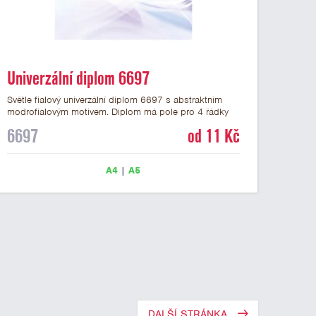
Univerzální diplom 6697
Světle fialový univerzální diplom 6697 s abstraktním
modrofialovým motivem. Diplom má pole pro 4 řádky
textu a šeříkově fialový nápis DIPLOM. Univerzální
6697
od 11 Kč
diplom 6697 máme ve formátu A4 a A5. Papírový
diplom s univerzálním abstraktním motivem má gramáž
250 g/m2.
A4
|
A5
DALŠÍ STRÁNKA