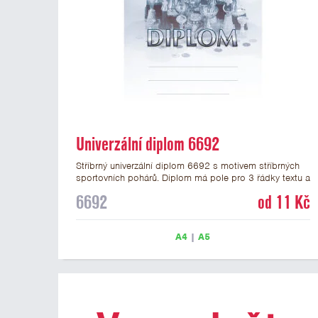
Univerzální diplom 6692
Stříbrný univerzální diplom 6692 s motivem stříbrných
sportovních pohárů. Diplom má pole pro 3 řádky textu a
stříbrný nápis DIPLOM. Univerzální diplom 6692 máme
6692
od 11 Kč
ve formátu A4 a A5. Tento univerzální diplom je vhodný
pro většinu událostí, ke kterým by se hodily jako
ocenění i zobrazené sportovní poháry. Papírový diplom
A4
|
A5
s univerzálním motivem pohárů má gramáž 250 g/m2.