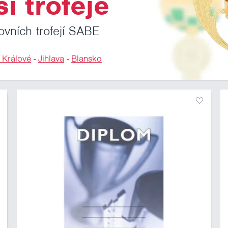
i trofeje
ovních trofejí SABE
 Králové
-
Jihlava
-
Blansko