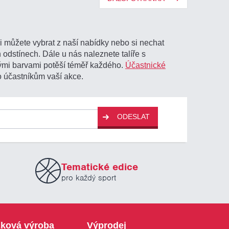
i můžete vybrat z naší nabídky nebo si nechat
 odstínech. Dále u nás naleznete talíře s
ými barvami potěší téměř každého.
Účastnické
o účastníkům vaší akce.
ODESLAT
Tematické edice
pro každý sport
ková výroba
Výprodej