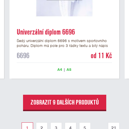
Univerzální diplom 6696
Šedý univerzální diplom 6696 s motivem sportovního
poháru. Diplom má pole pro 3 řádky textu a bílý nápis
DIPLOM. Univerzální diplom 6696 máme ve formátu A4
6696
od 11 Kč
a A5. Tento univerzální diplom je vhodný pro většinu
soutěží, ke kterým by se jako ocenění hodil zobrazený
sportovní pohár. Papírový diplom s univerzálním
A4
|
A5
motivem sportovního poháru má gramáž 250 g/m2.
ZOBRAZIT 9 DALŠÍCH PRODUKTŮ
1
2
3
4
5
...
21