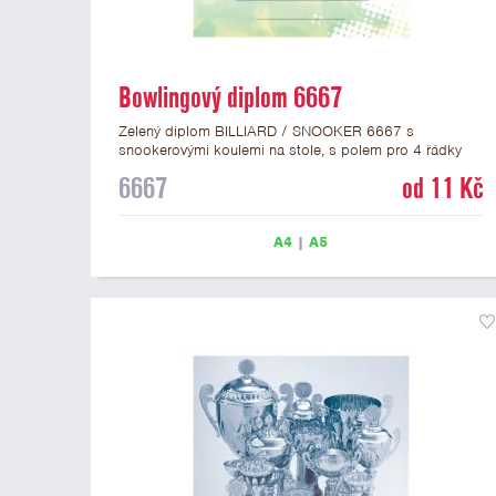
Bowlingový diplom 6667
Zelený diplom BILLIARD / SNOOKER 6667 s
snookerovými koulemi na stole, s polem pro 4 řádky
textu a zeleným nápisem DIPLOM. Kulečníkový diplom
6667
od 11 Kč
6667 máme ve formátu A4 a A5. Papírový diplom s
motivem billiardu má gramáž 250 g/m2.
A4
|
A5