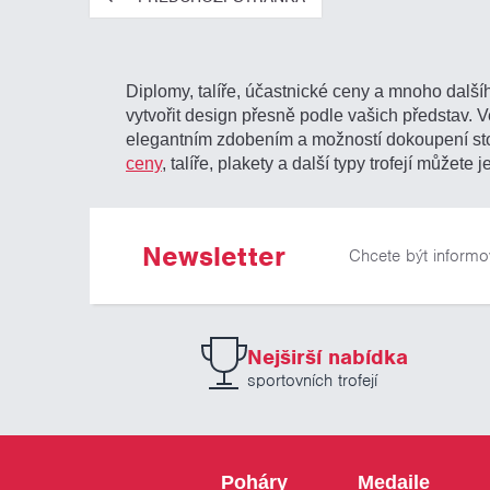
Diplomy, talíře, účastnické ceny a mnoho dalšíh
vytvořit design přesně podle vašich představ. V
elegantním zdobením a možností dokoupení s
ceny
, talíře, plakety a další typy trofejí mů
Newsletter
Chcete být informo
Nejširší nabídka
sportovních trofejí
Poháry
Medaile