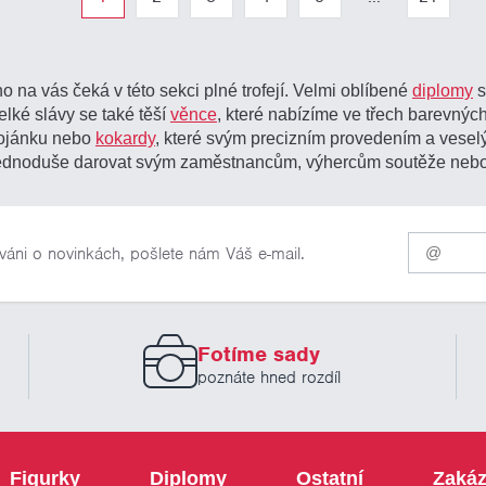
o na vás čeká v této sekci plné trofejí. Velmi oblíbené
diplomy
s
elké slávy se také těší
věnce
, které nabízíme ve třech barevných
tojánku nebo
kokardy
, které svým precizním provedením a vesel
žete jednoduše darovat svým zaměstnancům, výhercům soutěže neb
Pro
váni o novinkách, pošlete nám Váš e-mail.
odběr
našich
novinek
zadejte
prosím
Fotíme sady
Váš
email
poznáte hned rozdíl
Figurky
Diplomy
Ostatní
Zakáz