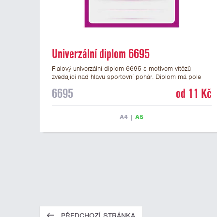
Univerzální diplom 6695
Fialový univerzální diplom 6695 s motivem vítězů
zvedající nad hlavu sportovní pohár. Diplom má pole
pro 4 řádky textu a fialový nápis DIPLOM. Univerzální
6695
od 11 Kč
diplom 6695 máme ve formátu A4 a A5. Tento
univerzální diplom je vhodný pro většinu týmových
soutěží, ke kterým by se hodil jako ocenění zobrazený
A4
|
A5
sportovní pohár. Papírový diplom s univerzálním
motivem vítězů s pohárem má gramáž 250 g/m2.
PŘEDCHOZÍ STRÁNKA