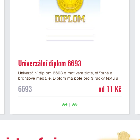
Univerzální diplom 6693
Univerzální diplom 6693 s motivem zlaté, stříbrné a
bronzové medaile. Diplom má pole pro 3 řádky textu a
zlatý nápis DIPLOM. Univerzální diplom 6693 máme ve
6693
od 11 Kč
formátu A4 a A5. Tento univerzální diplom je vhodný
pro většinu událostí, ke kterým by se hodily jako
ocenění i zobrazené medaile. Papírový diplom s
A4
|
A5
univerzálním motivem medailí má gramáž 250 g/m2.