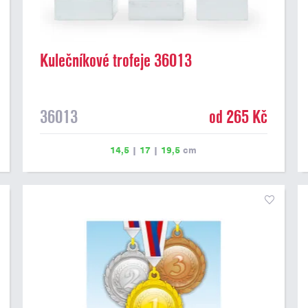
Kulečníkové trofeje 36013
36013
od 265 Kč
14,5
|
17
|
19,5
cm