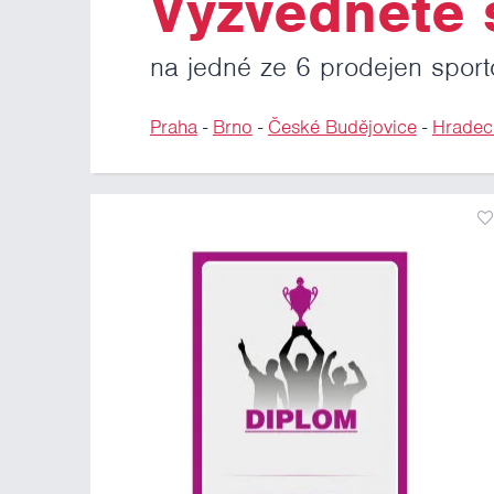
Vyzvedněte s
na jedné ze 6 prodejen sport
Praha
-
Brno
-
České Budějovice
-
Hradec