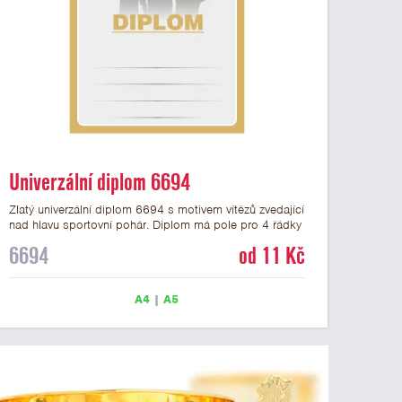
Univerzální diplom 6694
Zlatý univerzální diplom 6694 s motivem vítězů zvedající
nad hlavu sportovní pohár. Diplom má pole pro 4 řádky
textu a zlatý nápis DIPLOM. Univerzální diplom 6694
6694
od 11 Kč
máme ve formátu A4 a A5. Tento univerzální diplom je
vhodný pro většinu týmových soutěží, ke kterým by se
hodil jako ocenění zobrazený sportovní pohár. Papírový
A4
|
A5
diplom s univerzálním motivem vítězů s pohárem má
gramáž 250 g/m2.