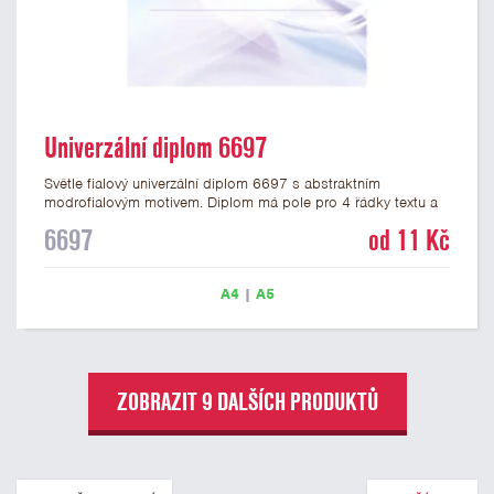
Univerzální diplom 6697
Světle fialový univerzální diplom 6697 s abstraktním
modrofialovým motivem. Diplom má pole pro 4 řádky textu a
šeříkově fialový nápis DIPLOM. Univerzální diplom 6697 máme
6697
od 11 Kč
ve formátu A4 a A5. Papírový diplom s univerzálním
abstraktním motivem má gramáž 250 g/m2.
A4
|
A5
ZOBRAZIT 9 DALŠÍCH PRODUKTŮ