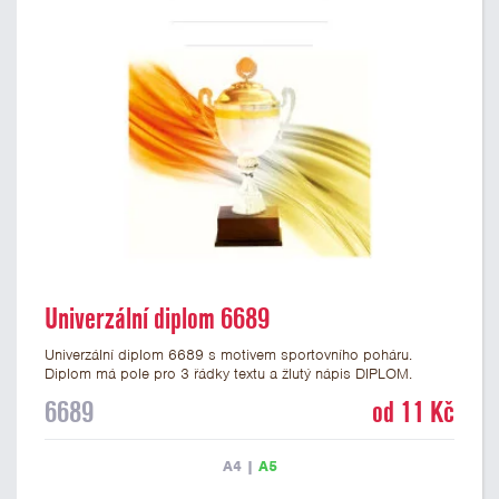
Univerzální diplom 6689
Univerzální diplom 6689 s motivem sportovního poháru.
Diplom má pole pro 3 řádky textu a žlutý nápis DIPLOM.
Univerzální diplom 6689 máme ve formátu A4 a A5. Tento
6689
od 11 Kč
diplom je vhodný pro většinu událostí, ke kterým by se hodil i
zobrazený sportovní pohár. Papírový diplom s univerzálním
motivem poháru má gramáž 250 g/m2.
A4
|
A5