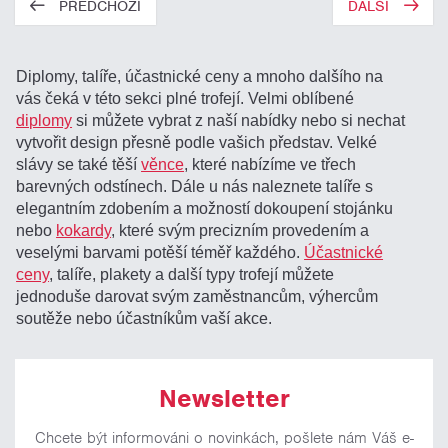
PŘEDCHOZÍ
DALŠÍ
Diplomy, talíře, účastnické ceny a mnoho dalšího na
vás čeká v této sekci plné trofejí. Velmi oblíbené
diplomy
si můžete vybrat z naší nabídky nebo si nechat
vytvořit design přesně podle vašich představ. Velké
slávy se také těší
věnce
, které nabízíme ve třech
barevných odstínech. Dále u nás naleznete talíře s
elegantním zdobením a možností dokoupení stojánku
nebo
kokardy
, které svým precizním provedením a
veselými barvami potěší téměř každého.
Účastnické
ceny
, talíře, plakety a další typy trofejí můžete
jednoduše darovat svým zaměstnancům, výhercům
soutěže nebo účastníkům vaší akce.
Newsletter
Chcete být informováni o novinkách, pošlete nám Váš e-