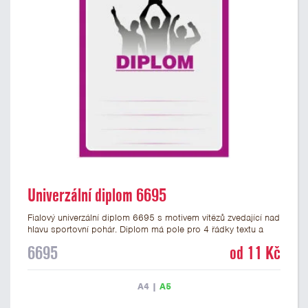
Univerzální diplom 6695
Fialový univerzální diplom 6695 s motivem vítězů zvedající nad
hlavu sportovní pohár. Diplom má pole pro 4 řádky textu a
fialový nápis DIPLOM. Univerzální diplom 6695 máme ve
6695
od 11 Kč
formátu A4 a A5. Tento univerzální diplom je vhodný pro
většinu týmových soutěží, ke kterým by se hodil jako ocenění
zobrazený sportovní pohár. Papírový diplom s univerzálním
A4
|
A5
motivem vítězů s pohárem má gramáž 250 g/m2.