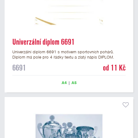
Univerzální diplom 6691
Univerzální diplom 6691 s motivem sportovních pohárů.
Diplom má pole pro 4 řádky textu a zlatý nápis DIPLOM.
Univerzální diplom 6691 máme ve formátu A4 a A5. Tento
6691
od 11 Kč
univerzální diplom je vhodný pro většinu událostí, ke kterým by
se hodil i zobrazený sportovní pohár. Papírový diplom s
univerzálním motivem sportovních pohárů má gramáž 250
A4
|
A5
g/m2.