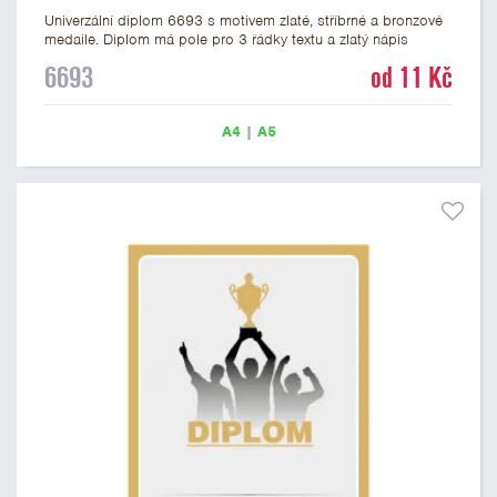
Univerzální diplom 6693 s motivem zlaté, stříbrné a bronzové
medaile. Diplom má pole pro 3 řádky textu a zlatý nápis
DIPLOM. Univerzální diplom 6693 máme ve formátu A4 a A5.
6693
od 11 Kč
Tento univerzální diplom je vhodný pro většinu událostí, ke
kterým by se hodily jako ocenění i zobrazené medaile.
Papírový diplom s univerzálním motivem medailí má gramáž
A4
|
A5
250 g/m2.