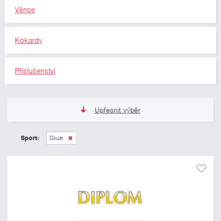
Věnce
Kokardy
Příslušenství
Upřesnit výběr
11 Kč
10 460 Kč
Sport:
Skútr
Pouze skladem