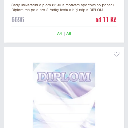
Šedý univerzální diplom 6696 s motivem sportovního poháru.
Diplom má pole pro 3 řádky textu a bílý nápis DIPLOM.
Univerzální diplom 6696 máme ve formátu A4 a A5. Tento
6696
od 11 Kč
univerzální diplom je vhodný pro většinu soutěží, ke kterým by
se jako ocenění hodil zobrazený sportovní pohár. Papírový
diplom s univerzálním motivem sportovního poháru má
A4
|
A5
gramáž 250 g/m2.