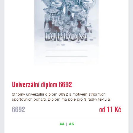
Univerzální diplom 6692
Stříbrný univerzální diplom 6692 s motivem stříbrných
sportovních pohárů. Diplom má pole pro 3 řádky textu a
stříbrný nápis DIPLOM. Univerzální diplom 6692 máme ve
6692
od 11 Kč
formátu A4 a A5. Tento univerzální diplom je vhodný pro
většinu událostí, ke kterým by se hodily jako ocenění i
zobrazené sportovní poháry. Papírový diplom s univerzálním
A4
|
A5
motivem pohárů má gramáž 250 g/m2.