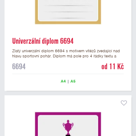
Univerzální diplom 6694
Zlatý univerzální diplom 6694 s motivem vítězů zvedající nad
hlavu sportovní pohár. Diplom má pole pro 4 řádky textu a
zlatý nápis DIPLOM. Univerzální diplom 6694 máme ve
6694
od 11 Kč
formátu A4 a A5. Tento univerzální diplom je vhodný pro
většinu týmových soutěží, ke kterým by se hodil jako ocenění
zobrazený sportovní pohár. Papírový diplom s univerzálním
A4
|
A5
motivem vítězů s pohárem má gramáž 250 g/m2.