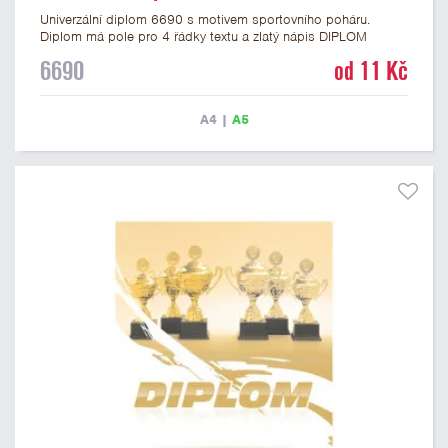
Univerzální diplom 6690 s motivem sportovního poháru.
Diplom má pole pro 4 řádky textu a zlatý nápis DIPLOM
vyvedený psacím písmem. Univerzální diplom 6690 máme ve
6690
od 11 Kč
formátu A4 a A5. Tento diplom je vhodný pro většinu událostí,
ke kterým by se hodil i zobrazený sportovní pohár. Papírový
diplom s univerzálním motivem poháru má gramáž 250 g/m2.
A4
|
A5