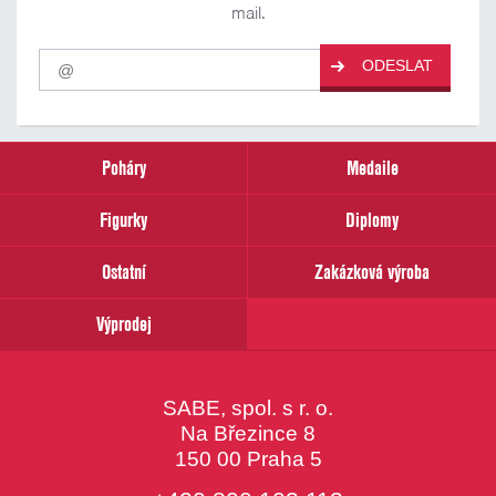
mail.
Pro
ODESLAT
odběr
našich
novinek
zadejte
prosím
Poháry
Medaile
Váš
email
Figurky
Diplomy
Ostatní
Zakázková výroba
Výprodej
SABE, spol. s r. o.
Na Březince 8
150 00 Praha 5